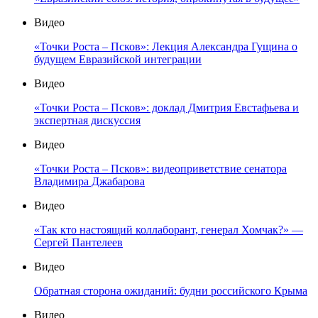
Видео
«Точки Роста – Псков»: Лекция Александра Гущина о
будущем Евразийской интеграции
Видео
«Точки Роста – Псков»: доклад Дмитрия Евстафьева и
экспертная дискуссия
Видео
«Точки Роста – Псков»: видеоприветствие сенатора
Владимира Джабарова
Видео
«Так кто настоящий коллаборант, генерал Хомчак?» —
Сергей Пантелеев
Видео
Обратная сторона ожиданий: будни российского Крыма
Видео