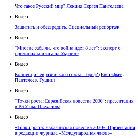
Что такое Русский мир? Лекция Сергея Пантелеева
Видео
Защитить и обезвредить. Специальный репортаж
Видео
"Многие забыли, что война идет 8 лет": эксперт о
причинах кризиса на Украине
Видео
Концепция евразийского союза – бред? (Евстафьев,
Пантелеев, Гущин)
Видео
"Точки роста: Евразийская повестка 2030": презентация
в РЭУ им. Плеханова
Видео
«Точки роста: Евразийская повестка 2030». Презентация
в редакции журнала «Международная жизнь»