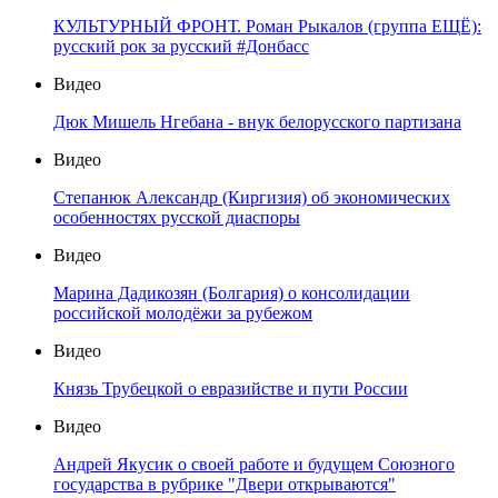
КУЛЬТУРНЫЙ ФРОНТ. Роман Рыкалов (группа ЕЩЁ):
русский рок за русский #Донбасс
Видео
Дюк Мишель Нгебана - внук белорусского партизана
Видео
Степанюк Александр (Киргизия) об экономических
особенностях русской диаспоры
Видео
Марина Дадикозян (Болгария) о консолидации
российской молодёжи за рубежом
Видео
Князь Трубецкой о евразийстве и пути России
Видео
Андрей Якусик о своей работе и будущем Союзного
государства в рубрике "Двери открываются"