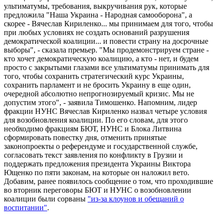
ультиматумы, требования, выкручивания рук, которые
предложила "Наша Украина - Народная самооборона", а
скорее - Вячеслав Кириленко... мы принимаем для того, чтобы
при любых условиях не создать оснований разрушения
демократической коалиции... и повести страну на досрочные
выборы", - сказала премьер. "Мы продемонстрируем стране -
кто хочет демократическую коалицию, а кто - нет, и будем
просто с закрытыми глазами все ультиматумы принимать для
того, чтобы сохранить стратегический курс Украины,
сохранить парламент и не бросить Украину в еще один,
очередной абсолютно непрогнозируемый кризис. Мы не
допустим этого", - заявила Тимошенко. Напомним, лидер
фракции НУНС Вячеслав Кириленко назвал четыре условия
для возобновления коалиции. По его словам, для этого
необходимо фракциям БЮТ, НУНС и Блока Литвина
сформировать повестку дня, отменить принятые
законопроекты о референдуме и государственной службе,
согласовать текст заявления по конфликту в Грузии и
поддержать предложения президента Украины Виктора
Ющенко по пяти законам, на которые он наложил вето.
Добавим, ранее появилось сообщение о том, что проходившие
во вторник переговоры БЮТ и НУНС о возобновлении
коалиции были сорваны
"из-за клоунов и обещаний о
воспитании"
.