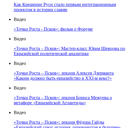
Как Крещение Руси стало первым интеграционным
проектом в истории славян
Видео
«Точки Роста - Псков»: фильм о Форуме
Видео
«Точки Роста – Псков»: Мастер-класс Юрия Шевцова по
Евразийской политической аналитике
Видео
«Точки Роста – Псков»: лекция Алексея Дзерманта
«Каким должно быть евразийство в XXI-м веке?»
Видео
«Точки Роста – Псков»: лекция Бориса Межуева о
метафоре «Евразийской Атлантиды»
Видео
«Точки Роста – Псков»: лекция Фёдора Гайды
«Евразийский союз: история, опрокинутая в будущее»