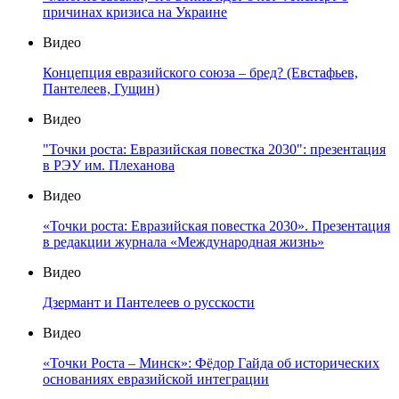
причинах кризиса на Украине
Видео
Концепция евразийского союза – бред? (Евстафьев,
Пантелеев, Гущин)
Видео
"Точки роста: Евразийская повестка 2030": презентация
в РЭУ им. Плеханова
Видео
«Точки роста: Евразийская повестка 2030». Презентация
в редакции журнала «Международная жизнь»
Видео
Дзермант и Пантелеев о русскости
Видео
«Точки Роста – Минск»: Фёдор Гайда об исторических
основаниях евразийской интеграции