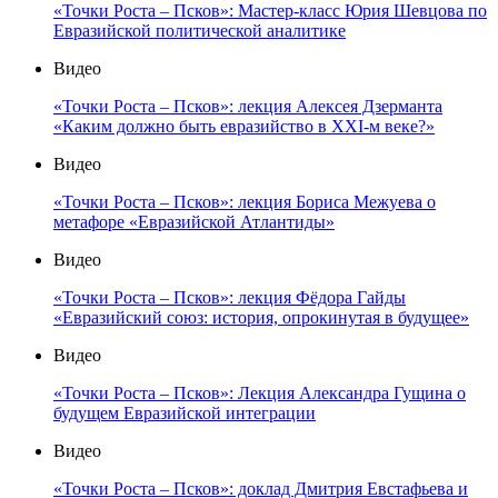
«Точки Роста – Псков»: Мастер-класс Юрия Шевцова по
Евразийской политической аналитике
Видео
«Точки Роста – Псков»: лекция Алексея Дзерманта
«Каким должно быть евразийство в XXI-м веке?»
Видео
«Точки Роста – Псков»: лекция Бориса Межуева о
метафоре «Евразийской Атлантиды»
Видео
«Точки Роста – Псков»: лекция Фёдора Гайды
«Евразийский союз: история, опрокинутая в будущее»
Видео
«Точки Роста – Псков»: Лекция Александра Гущина о
будущем Евразийской интеграции
Видео
«Точки Роста – Псков»: доклад Дмитрия Евстафьева и