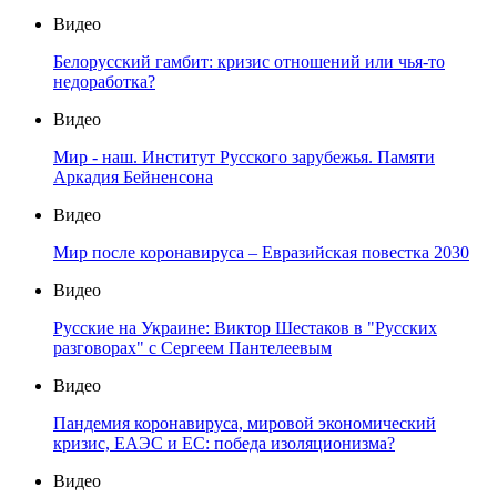
Видео
Белорусский гамбит: кризис отношений или чья-то
недоработка?
Видео
Мир - наш. Институт Русского зарубежья. Памяти
Аркадия Бейненсона
Видео
Мир после коронавируса – Евразийская повестка 2030
Видео
Русские на Украине: Виктор Шестаков в "Русских
разговорах" с Сергеем Пантелеевым
Видео
Пандемия коронавируса, мировой экономический
кризис, ЕАЭС и ЕС: победа изоляционизма?
Видео