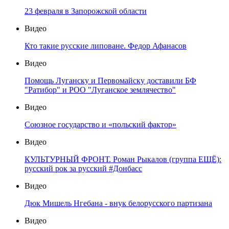
23 февраля в Запорожской области
Видео
Кто такие русские липоване. Федор Афанасов
Видео
Помощь Луганску и Первомайску доставили БФ
"Ратибор" и РОО "Луганское землячество"
Видео
Союзное государство и «польский фактор»
Видео
КУЛЬТУРНЫЙ ФРОНТ. Роман Рыкалов (группа ЕЩЁ):
русский рок за русский #Донбасс
Видео
Дюк Мишель Нгебана - внук белорусского партизана
Видео