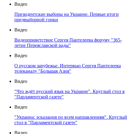
Видео
Президентские выборы на Украине. Первые итоги
предвыборной гонки
Видео
Видеоприветствие Сергея Пантелеева форуму "365-
летие Переяславской рады"
Видео
О русском зарубежье. Интервью Сергея Пантелеева
телеканалу "Большая Азия"
Видео
"Что ждёт русский язык на Украине". Круглый стол в
"Парламентской газете"
Видео
"Украина: эскалация по всем направлениям". Круглый
стол в "Парламентской газете"
Видео