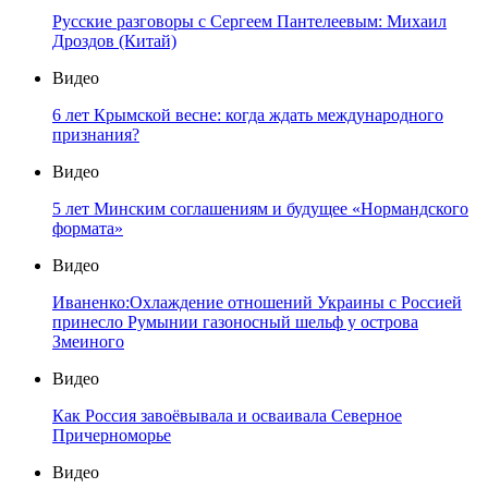
Русские разговоры с Сергеем Пантелеевым: Михаил
Дроздов (Китай)
Видео
6 лет Крымской весне: когда ждать международного
признания?
Видео
5 лет Минским соглашениям и будущее «Нормандского
формата»
Видео
Иваненко:Охлаждение отношений Украины с Россией
принесло Румынии газоносный шельф у острова
Змеиного
Видео
Как Россия завоёвывала и осваивала Северное
Причерноморье
Видео