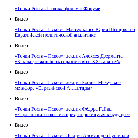
«Точки Роста - Псков»: фильм о Форуме
Видео
«Точки Роста – Псков»: Мастер-класс Юрия Шевцова по
Евразийской политической аналитике
Видео
«Точки Роста – Псков»: лекция Алексея Дзерманта
«Каким должно быть евразийство в XXI-м веке?»
Видео
«Точки Роста – Псков»: лекция Бориса Межуева о
метафоре «Евразийской Атлантиды»
Видео
«Точки Роста – Псков»: лекция Фёдора Гайды
«Евразийский союз: история, опрокинутая в будущее»
Видео
«Точки Роста – Псков»: Лекция Александра Гущина о