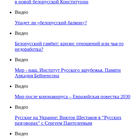
в новой белорусской Конституции
Видео
Упадет ли «белорусский балкон»?
Видео
Белорусский гамбит: кризис отношений или чья-то
недоработка?
Видео
Мир - наш. Институт Русского зарубежья. Памяти
Аркадия Бейненсона
Видео
Мир после коронавируса – Евразийская повестка 2030
Видео
Русские на Украине: Виктор Шестаков в "Русских
разговорах" с Сергеем Пантелеевым
Видео