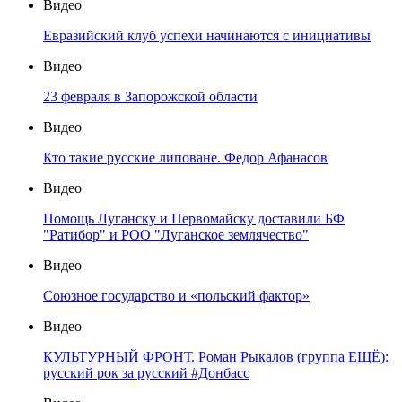
Видео
Евразийский клуб успехи начинаются с инициативы
Видео
23 февраля в Запорожской области
Видео
Кто такие русские липоване. Федор Афанасов
Видео
Помощь Луганску и Первомайску доставили БФ
"Ратибор" и РОО "Луганское землячество"
Видео
Союзное государство и «польский фактор»
Видео
КУЛЬТУРНЫЙ ФРОНТ. Роман Рыкалов (группа ЕЩЁ):
русский рок за русский #Донбасс