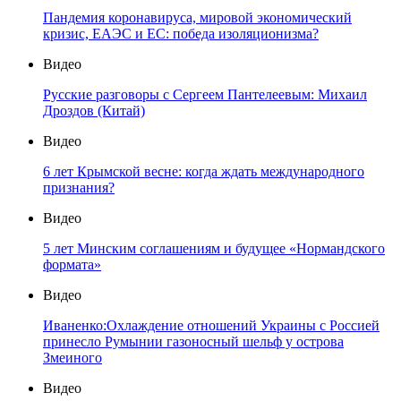
Пандемия коронавируса, мировой экономический
кризис, ЕАЭС и ЕС: победа изоляционизма?
Видео
Русские разговоры с Сергеем Пантелеевым: Михаил
Дроздов (Китай)
Видео
6 лет Крымской весне: когда ждать международного
признания?
Видео
5 лет Минским соглашениям и будущее «Нормандского
формата»
Видео
Иваненко:Охлаждение отношений Украины с Россией
принесло Румынии газоносный шельф у острова
Змеиного
Видео