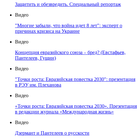
Защитить и обезвредить. Специальный репортаж
Видео
"Многие забыли, что война идет 8 лет": эксперт о
причинах кризиса на Украине
Видео
Концепция евразийского союза – бред? (Евстафьев,
Пантелеев, Гущин)
Видео
"Точки роста: Евразийская повестка 2030": презентация
в РЭУ им. Плеханова
Видео
«Точки роста: Евразийская повестка 2030». Презентация
в редакции журнала «Международная жизнь»
Видео
Дзермант и Пантелеев о русскости