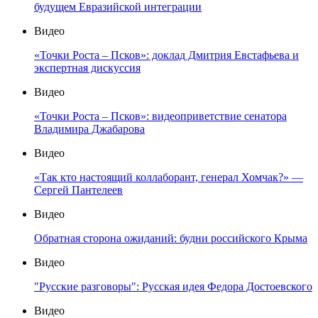
будущем Евразийской интеграции
Видео
«Точки Роста – Псков»: доклад Дмитрия Евстафьева и
экспертная дискуссия
Видео
«Точки Роста – Псков»: видеоприветствие сенатора
Владимира Джабарова
Видео
«Так кто настоящий коллаборант, генерал Хомчак?» —
Сергей Пантелеев
Видео
Обратная сторона ожиданий: будни российского Крыма
Видео
"Русские разговоры": Русская идея Федора Достоевского
Видео