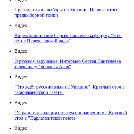
Президентские выборы на Украине. Первые итоги
предвыборной гонки
Видео
Видеоприветствие Сергея Пантелеева форуму "365-
летие Переяславской рады"
Видео
О русском зарубежье. Интервью Сергея Пантелеева
телеканалу "Большая Азия"
Видео
"Что ждёт русский язык на Украине". Круглый стол в
"Парламентской газете"
Видео
"Украина: эскалация по всем направлениям". Круглый
стол в "Парламентской газете"
Видео