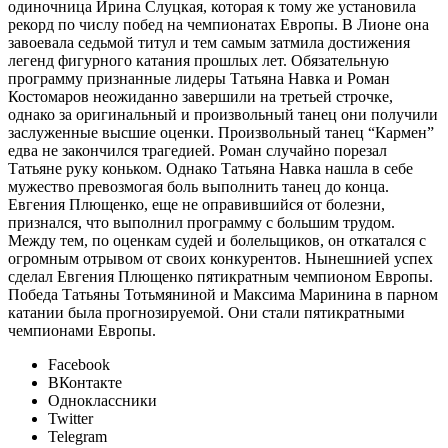
одиночница Ирина Слуцкая, которая к тому же установила
рекорд по числу побед на чемпионатах Европы. В Лионе она
завоевала седьмой титул и тем самым затмила достижения
легенд фигурного катания прошлых лет. Обязательную
программу признанные лидеры Татьяна Навка и Роман
Костомаров неожиданно завершили на третьей строчке,
однако за оригинальный и произвольный танец они получили
заслуженные высшие оценки. Произвольный танец “Кармен”
едва не закончился трагедией. Роман случайно порезал
Татьяне руку коньком. Однако Татьяна Навка нашла в себе
мужество превозмогая боль выполнить танец до конца.
Евгения Плющенко, еще не оправившийся от болезни,
признался, что выполнил программу с большим трудом.
Между тем, по оценкам судей и болельщиков, он откатался с
огромным отрывом от своих конкурентов. Нынешнией успех
сделал Евгения Плющенко пятикратным чемпионом Европы.
Победа Татьяны Тотьмяниной и Максима Маринина в парном
катании была прогнозируемой. Они стали пятикратными
чемпионами Европы.
Facebook
ВКонтакте
Одноклассники
Twitter
Telegram