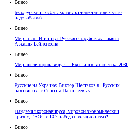
Видео
Белорусский гамбит: кризис отношений или чья-то
недоработка?
Видео
Мир - наш. Институт Русского зарубежья. Памяти
Аркадия Бейненсона
Видео
Мир после коронавируса – Евразийская повестка 2030
Видео
Русские на Украине: Виктор Шестаков в "Русских
разговорах" с Сергеем Пантелеевым
Видео
Пандемия коронавируса, мировой экономический
кризис, ЕАЭС и ЕС: победа изоляционизма?
Видео