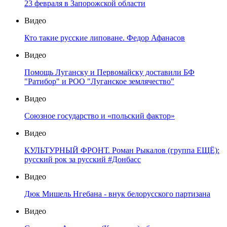
23 февраля в Запорожской области
Видео
Кто такие русские липоване. Федор Афанасов
Видео
Помощь Луганску и Первомайску доставили БФ
"Ратибор" и РОО "Луганское землячество"
Видео
Союзное государство и «польский фактор»
Видео
КУЛЬТУРНЫЙ ФРОНТ. Роман Рыкалов (группа ЕЩЁ):
русский рок за русский #Донбасс
Видео
Дюк Мишель Нгебана - внук белорусского партизана
Видео