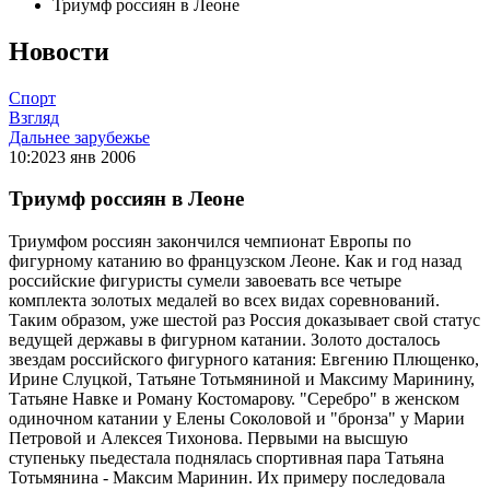
Триумф россиян в Леоне
Новости
Спорт
Взгляд
Дальнее зарубежье
10:20
23 янв 2006
Триумф россиян в Леоне
Триумфом россиян закончился чемпионат Европы по
фигурному катанию во французском Леоне. Как и год назад
российские фигуристы сумели завоевать все четыре
комплекта золотых медалей во всех видах соревнований.
Таким образом, уже шестой раз Россия доказывает свой статус
ведущей державы в фигурном катании. Золото досталось
звездам российского фигурного катания: Евгению Плющенко,
Ирине Слуцкой, Татьяне Тотьмяниной и Максиму Маринину,
Татьяне Навке и Роману Костомарову. "Серебро" в женском
одиночном катании у Елены Соколовой и "бронза" у Марии
Петровой и Алексея Тихонова. Первыми на высшую
ступеньку пьедестала поднялась спортивная пара Татьяна
Тотьмянина - Максим Маринин. Их примеру последовала