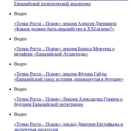
Евразийской политической аналитике
Видео
«Точки Роста – Псков»: лекция Алексея Дзерманта
«Каким должно быть евразийство в XXI-м веке?»
Видео
«Точки Роста – Псков»: лекция Бориса Межуева о
метафоре «Евразийской Атлантиды»
Видео
«Точки Роста – Псков»: лекция Фёдора Гайды
«Евразийский союз: история, опрокинутая в будущее»
Видео
«Точки Роста – Псков»: Лекция Александра Гущина о
будущем Евразийской интеграции
Видео
«Точки Роста – Псков»: доклад Дмитрия Евстафьева и
экспертная дискуссия