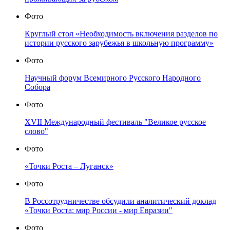
Фото
Круглый стол «Необходимость включения разделов по
истории русского зарубежья в школьную программу»
Фото
Научный форум Всемирного Русского Народного
Собора
Фото
XVII Международный фестиваль "Великое русское
слово"
Фото
«Точки Роста – Луганск»
Фото
В Россотрудничестве обсудили аналитический доклад
«Точки Роста: мир России - мир Евразии"
Фото