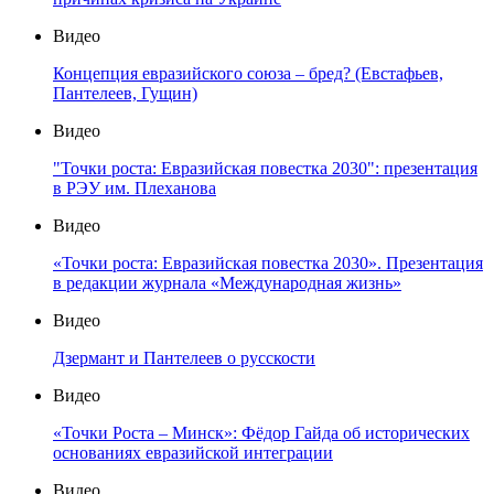
Видео
Концепция евразийского союза – бред? (Евстафьев,
Пантелеев, Гущин)
Видео
"Точки роста: Евразийская повестка 2030": презентация
в РЭУ им. Плеханова
Видео
«Точки роста: Евразийская повестка 2030». Презентация
в редакции журнала «Международная жизнь»
Видео
Дзермант и Пантелеев о русскости
Видео
«Точки Роста – Минск»: Фёдор Гайда об исторических
основаниях евразийской интеграции
Видео