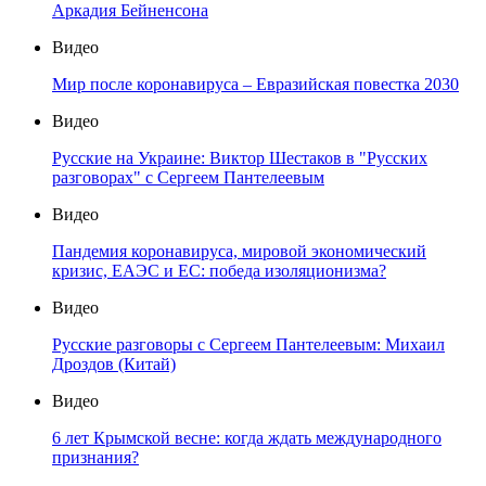
Аркадия Бейненсона
Видео
Мир после коронавируса – Евразийская повестка 2030
Видео
Русские на Украине: Виктор Шестаков в "Русских
разговорах" с Сергеем Пантелеевым
Видео
Пандемия коронавируса, мировой экономический
кризис, ЕАЭС и ЕС: победа изоляционизма?
Видео
Русские разговоры с Сергеем Пантелеевым: Михаил
Дроздов (Китай)
Видео
6 лет Крымской весне: когда ждать международного
признания?