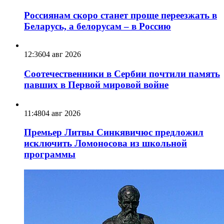
Россиянам скоро станет проще переезжать в
Беларусь, а белорусам – в Россию
12:36
04 авг 2026
Соотечественники в Сербии почтили память
павших в Первой мировой войне
11:48
04 авг 2026
Премьер Литвы Синкявичюс предложил
исключить Ломоносова из школьной
программы