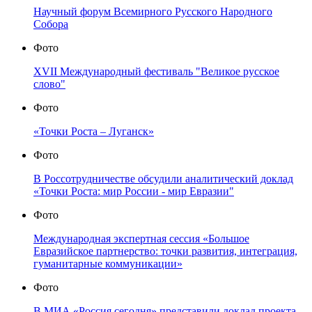
Научный форум Всемирного Русского Народного
Собора
Фото
XVII Международный фестиваль "Великое русское
слово"
Фото
«Точки Роста – Луганск»
Фото
В Россотрудничестве обсудили аналитический доклад
«Точки Роста: мир России - мир Евразии"
Фото
Международная экспертная сессия «Большое
Евразийское партнерство: точки развития, интеграция,
гуманитарные коммуникации»
Фото
В МИА «Россия сегодня» представили доклад проекта