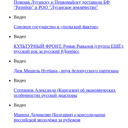
Помощь Луганску и Первомайску доставили БФ
"Ратибор" и РОО "Луганское землячество"
Видео
Союзное государство и «польский фактор»
Видео
КУЛЬТУРНЫЙ ФРОНТ. Роман Рыкалов (группа ЕЩЁ):
русский рок за русский #Донбасс
Видео
Дюк Мишель Нгебана - внук белорусского партизана
Видео
Степанюк Александр (Киргизия) об экономических
особенностях русской диаспоры
Видео
Марина Дадикозян (Болгария) о консолидации
российской молодёжи за рубежом