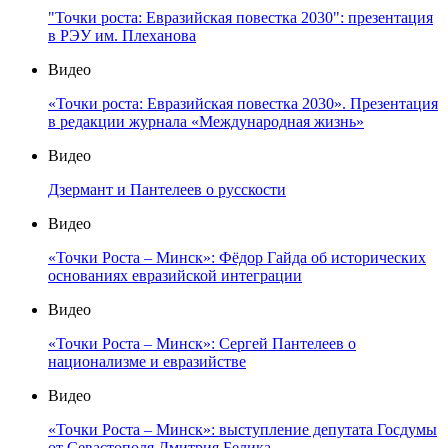
"Точки роста: Евразийская повестка 2030": презентация
в РЭУ им. Плеханова
Видео
«Точки роста: Евразийская повестка 2030». Презентация
в редакции журнала «Международная жизнь»
Видео
Дзермант и Пантелеев о русскости
Видео
«Точки Роста – Минск»: Фёдор Гайда об исторических
основаниях евразийской интеграции
Видео
«Точки Роста – Минск»: Сергей Пантелеев о
национализме и евразийстве
Видео
«Точки Роста – Минск»: выступление депутата Госдумы
от Севастополя Дмитрия Белика