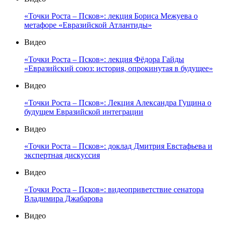
«Точки Роста – Псков»: лекция Бориса Межуева о
метафоре «Евразийской Атлантиды»
Видео
«Точки Роста – Псков»: лекция Фёдора Гайды
«Евразийский союз: история, опрокинутая в будущее»
Видео
«Точки Роста – Псков»: Лекция Александра Гущина о
будущем Евразийской интеграции
Видео
«Точки Роста – Псков»: доклад Дмитрия Евстафьева и
экспертная дискуссия
Видео
«Точки Роста – Псков»: видеоприветствие сенатора
Владимира Джабарова
Видео