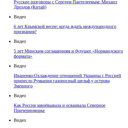
Русские разговоры с Сергеем Пантелеевым: Михаил
Дроздов (Китай)
Видео
6 лет Крымской весне: когда ждать международного
признания?
Видео
5 лет Минским соглашениям и будущее «Нормандского
формата»
Видео
Иваненко:Охлаждение отношений Украины с Россией
принесло Румынии газоносный шельф у острова
Змеиного
Видео
Как Россия завоёвывала и осваивала Северное
Причерноморье
Видео