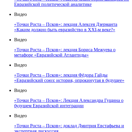
Евразийской политической аналитике
Видео
«Точки Роста – Псков»: лекция Алексея Дзерманта
«Каким должно быть евразийство в XXI-м веке?»
Видео
«Точки Роста – Псков»: лекция Бориса Межуева о
метафоре «Евразийской Атлантиды»
Видео
«Точки Роста – Псков»: лекция Фёдора Гайды
«Евразийский союз: история, опрокинутая в будущее»
Видео
«Точки Роста – Псков»: Лекция Александра Гущина о
будущем Евразийской интеграции
Видео
«Точки Роста – Псков»: доклад Дмитрия Евстафьева и
экспертная дискуссия