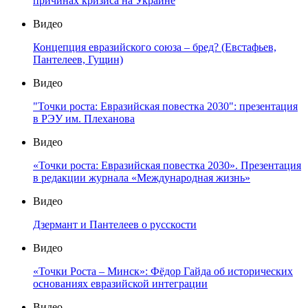
причинах кризиса на Украине
Видео
Концепция евразийского союза – бред? (Евстафьев,
Пантелеев, Гущин)
Видео
"Точки роста: Евразийская повестка 2030": презентация
в РЭУ им. Плеханова
Видео
«Точки роста: Евразийская повестка 2030». Презентация
в редакции журнала «Международная жизнь»
Видео
Дзермант и Пантелеев о русскости
Видео
«Точки Роста – Минск»: Фёдор Гайда об исторических
основаниях евразийской интеграции
Видео