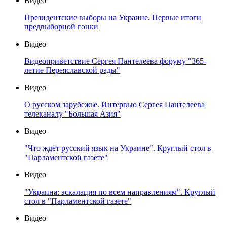
Видео
Президентские выборы на Украине. Первые итоги
предвыборной гонки
Видео
Видеоприветствие Сергея Пантелеева форуму "365-
летие Переяславской рады"
Видео
О русском зарубежье. Интервью Сергея Пантелеева
телеканалу "Большая Азия"
Видео
"Что ждёт русский язык на Украине". Круглый стол в
"Парламентской газете"
Видео
"Украина: эскалация по всем направлениям". Круглый
стол в "Парламентской газете"
Видео