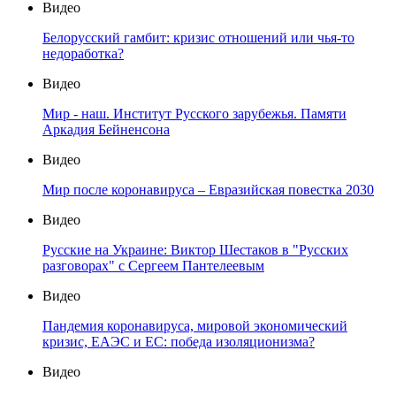
Видео
Белорусский гамбит: кризис отношений или чья-то
недоработка?
Видео
Мир - наш. Институт Русского зарубежья. Памяти
Аркадия Бейненсона
Видео
Мир после коронавируса – Евразийская повестка 2030
Видео
Русские на Украине: Виктор Шестаков в "Русских
разговорах" с Сергеем Пантелеевым
Видео
Пандемия коронавируса, мировой экономический
кризис, ЕАЭС и ЕС: победа изоляционизма?
Видео