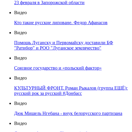
23 февраля в Запорожской области
Видео
Кто такие русские липоване. Федор Афанасов
Видео
Помощь Луганску и Первомайску доставили БФ
"Ратибор" и РОО "Луганское землячество"
Видео
Союзное государство и «польский фактор»
Видео
КУЛЬТУРНЫЙ ФРОНТ. Роман Рыкалов (группа ЕЩЁ):
русский рок за русский #Донбасс
Видео
Дюк Мишель Нгебана - внук белорусского партизана
Видео