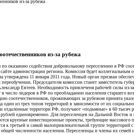
венников из-за рубежа
оотечественников из-за рубежа
ия по оказанию содействия добровольному переселению в РФ со
айте администрации региона. Комиссия будет коллегиальным ор
а утверждена 11 января 2011 года. Новый орган призван обеспе
переобучении. Председателм комиссии станет заместитель губерн
ександр Евтеев. Необходимость привлеченя рабочей силы из-за
т в число лидеров в РФ по преобладанию населения старшего во
ию соотечественников, проживающих за рубежом принята указом
да один из трех типов территорий в зависимости от их социальн
отдаленные территори РФ, получают «подъмные» в 60 тысяч рубл
рублей единовременно. Для переселенцев на Дальний Восток и в
уются крупные инвестиционные проекты, требующие массового п
сится к третьей и самой малопривлекательной группе территорий
е общей численности населения. Переселенцы и члены их семей 