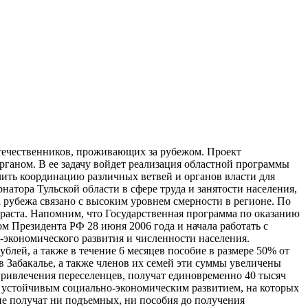
отечественников, проживающих за рубежом. Проект
ганом. В ее задачу войдет реализация областной программы
чить координацию различных ветвей и органов власти для
атора Тульской области в сфере труда и занятости населения,
 рубежа связано с высоким уровнем смерности в регионе. По
зраста. Напомним, что Государственная программа по оказанию
 Президента РФ 28 июня 2006 года и начала работать с
о-экономического развития и численности населения.
ей, а также в течение 6 месяцев пособие в размере 50% от
 Забакалье, а также членов их семей эти суммы увеличены
ривлечения переселенцев, получат единовременно 40 тысяч
 с устойчивым социально-экономическим развитием, на которых
не получат ни подъемных, ни пособия до получения