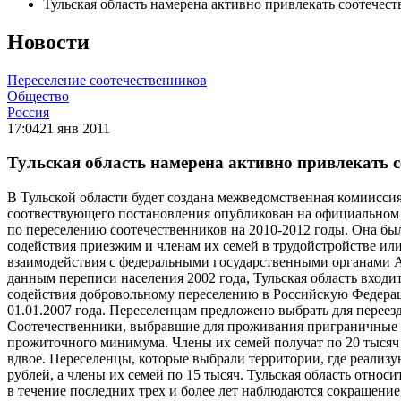
Тульская область намерена активно привлекать соотечест
Новости
Переселение соотечественников
Общество
Россия
17:04
21 янв 2011
Тульская область намерена активно привлекать с
В Тульской области будет создана межведомственная комиисс
соотвествующего постановления опубликован на официальном с
по переселению соотечественников на 2010-2012 годы. Она был
содействия приезжим и членам их семей в трудойстройстве или 
взаимодействия с федеральными государственными органами Ал
данным переписи населения 2002 года, Тульская область входи
содействия добровольному переселению в Российскую Федерац
01.01.2007 года. Переселенцам предложено выбрать для переез
Соотечественники, выбравшие для проживания приграничные и 
прожиточного минимума. Члены их семей получат по 20 тысяч 
вдвое. Переселенцы, которые выбрали территории, где реализ
рублей, а члены их семей по 15 тысяч. Тульская область отно
в течение последних трех и более лет наблюдаются сокращени