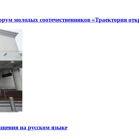
рум молодых соотечественников «Траектория отк
щения на русском языке