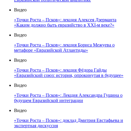
Видео
«Точки Роста – Псков»: лекция Алексея Дзерманта
«Каким должно быть евразийство в XXI-м веке?»
Видео
«Точки Роста – Псков»: лекция Бориса Межуева о
метафоре «Евразийской Атлантиды»
Видео
«Точки Роста – Псков»: лекция Фёдора Гайды
«Евразийский союз: история, опрокинутая в будущее»
Видео
«Точки Роста – Псков»: Лекция Александра Гущина о
будущем Евразийской интеграции
Видео
«Точки Роста – Псков»: доклад Дмитрия Евстафьева и
экспертная дискуссия