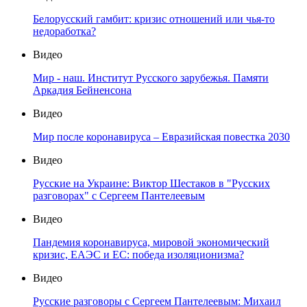
Белорусский гамбит: кризис отношений или чья-то
недоработка?
Видео
Мир - наш. Институт Русского зарубежья. Памяти
Аркадия Бейненсона
Видео
Мир после коронавируса – Евразийская повестка 2030
Видео
Русские на Украине: Виктор Шестаков в "Русских
разговорах" с Сергеем Пантелеевым
Видео
Пандемия коронавируса, мировой экономический
кризис, ЕАЭС и ЕС: победа изоляционизма?
Видео
Русские разговоры с Сергеем Пантелеевым: Михаил