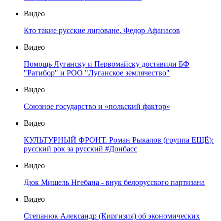
Видео
Кто такие русские липоване. Федор Афанасов
Видео
Помощь Луганску и Первомайску доставили БФ
"Ратибор" и РОО "Луганское землячество"
Видео
Союзное государство и «польский фактор»
Видео
КУЛЬТУРНЫЙ ФРОНТ. Роман Рыкалов (группа ЕЩЁ):
русский рок за русский #Донбасс
Видео
Дюк Мишель Нгебана - внук белорусского партизана
Видео
Степанюк Александр (Киргизия) об экономических