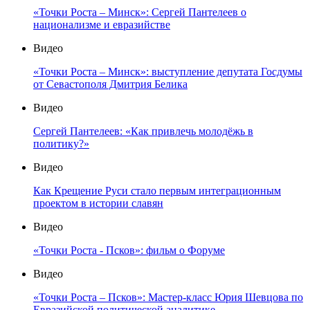
«Точки Роста – Минск»: Сергей Пантелеев о
национализме и евразийстве
Видео
«Точки Роста – Минск»: выступление депутата Госдумы
от Севастополя Дмитрия Белика
Видео
Сергей Пантелеев: «Как привлечь молодёжь в
политику?»
Видео
Как Крещение Руси стало первым интеграционным
проектом в истории славян
Видео
«Точки Роста - Псков»: фильм о Форуме
Видео
«Точки Роста – Псков»: Мастер-класс Юрия Шевцова по
Евразийской политической аналитике