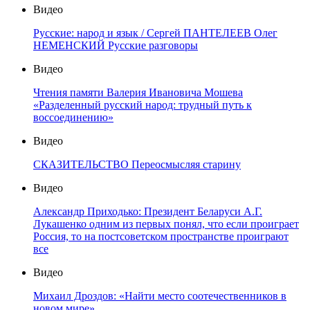
Видео
Русские: народ и язык / Сергей ПАНТЕЛЕЕВ Олег
НЕМЕНСКИЙ Русские разговоры
Видео
Чтения памяти Валерия Ивановича Мошева
«Разделенный русский народ: трудный путь к
воссоединению»
Видео
СКАЗИТЕЛЬСТВО Переосмысляя старину
Видео
Александр Приходько: Президент Беларуси А.Г.
Лукашенко одним из первых понял, что если проиграет
Россия, то на постсоветском пространстве проиграют
все
Видео
Михаил Дроздов: «Найти место соотечественников в
новом мире»