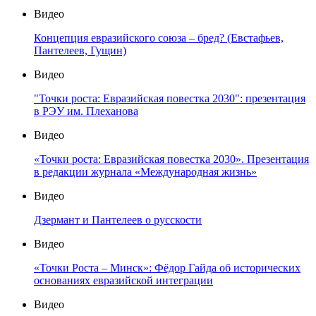
Видео
Концепция евразийского союза – бред? (Евстафьев,
Пантелеев, Гущин)
Видео
"Точки роста: Евразийская повестка 2030": презентация
в РЭУ им. Плеханова
Видео
«Точки роста: Евразийская повестка 2030». Презентация
в редакции журнала «Международная жизнь»
Видео
Дзермант и Пантелеев о русскости
Видео
«Точки Роста – Минск»: Фёдор Гайда об исторических
основаниях евразийской интеграции
Видео