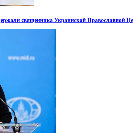
держали священника Украинской Православной Ц