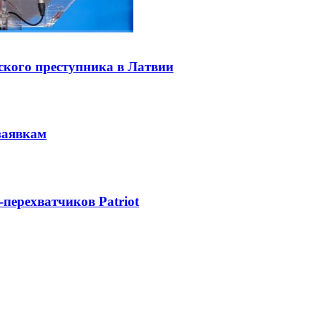
ского преступника в Латвии
заявкам
-перехватчиков Patriot