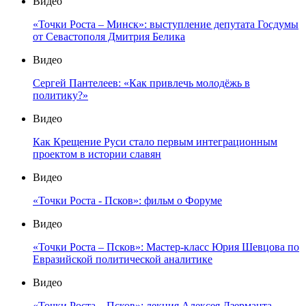
Видео
«Точки Роста – Минск»: выступление депутата Госдумы
от Севастополя Дмитрия Белика
Видео
Сергей Пантелеев: «Как привлечь молодёжь в
политику?»
Видео
Как Крещение Руси стало первым интеграционным
проектом в истории славян
Видео
«Точки Роста - Псков»: фильм о Форуме
Видео
«Точки Роста – Псков»: Мастер-класс Юрия Шевцова по
Евразийской политической аналитике
Видео
«Точки Роста – Псков»: лекция Алексея Дзерманта