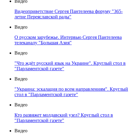
Видео
Видеоприветствие Сергея Пантелеева форуму "365-
летие Переяславской рады"
Видео
О русском зарубежье. Интервью Сергея Пантелеева
телеканалу "Большая Азия"
Видео
"Что ждёт русский язык на Украине". Круглый стол в
"Парламентской газете"
Видео
"Украина: эскалация по всем направлениям". Круглый
стол в "Парламентской газете"
Видео
Кто развяжет молдавский узел? Круглый стол в
"Парламентской газете"
Видео