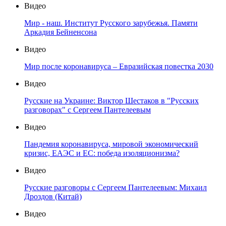
Видео
Мир - наш. Институт Русского зарубежья. Памяти
Аркадия Бейненсона
Видео
Мир после коронавируса – Евразийская повестка 2030
Видео
Русские на Украине: Виктор Шестаков в "Русских
разговорах" с Сергеем Пантелеевым
Видео
Пандемия коронавируса, мировой экономический
кризис, ЕАЭС и ЕС: победа изоляционизма?
Видео
Русские разговоры с Сергеем Пантелеевым: Михаил
Дроздов (Китай)
Видео