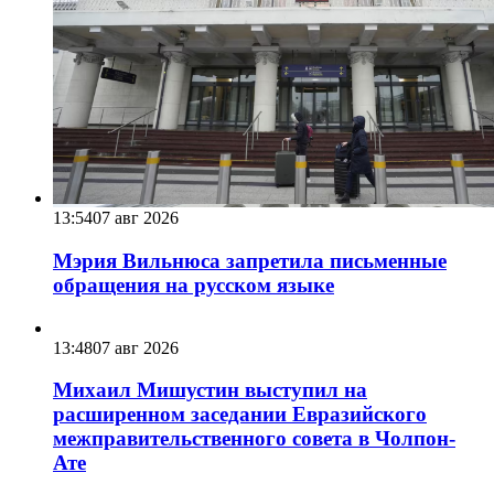
13:54
07 авг 2026
Мэрия Вильнюса запретила письменные
обращения на русском языке
13:48
07 авг 2026
Михаил Мишустин выступил на
расширенном заседании Евразийского
межправительственного совета в Чолпон-
Ате