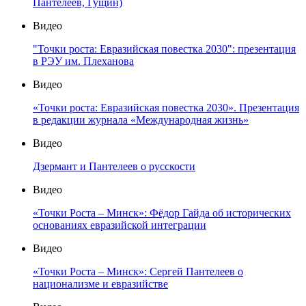
Пантелеев, Гущин)
Видео
"Точки роста: Евразийская повестка 2030": презентация
в РЭУ им. Плеханова
Видео
«Точки роста: Евразийская повестка 2030». Презентация
в редакции журнала «Международная жизнь»
Видео
Дзермант и Пантелеев о русскости
Видео
«Точки Роста – Минск»: Фёдор Гайда об исторических
основаниях евразийской интеграции
Видео
«Точки Роста – Минск»: Сергей Пантелеев о
национализме и евразийстве