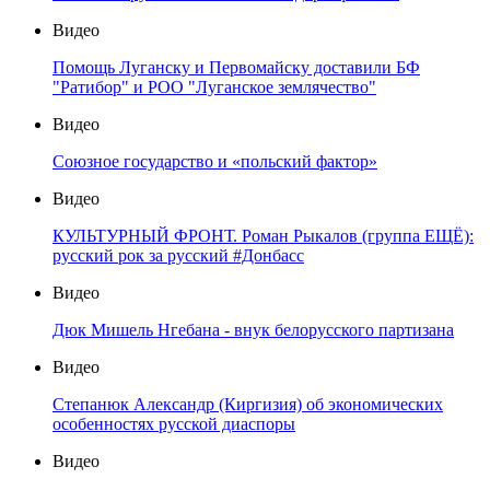
Видео
Помощь Луганску и Первомайску доставили БФ
"Ратибор" и РОО "Луганское землячество"
Видео
Союзное государство и «польский фактор»
Видео
КУЛЬТУРНЫЙ ФРОНТ. Роман Рыкалов (группа ЕЩЁ):
русский рок за русский #Донбасс
Видео
Дюк Мишель Нгебана - внук белорусского партизана
Видео
Степанюк Александр (Киргизия) об экономических
особенностях русской диаспоры
Видео