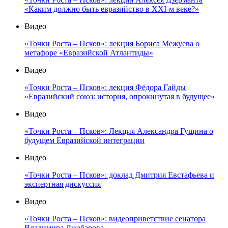
«Каким должно быть евразийство в XXI-м веке?»
Видео
«Точки Роста – Псков»: лекция Бориса Межуева о
метафоре «Евразийской Атлантиды»
Видео
«Точки Роста – Псков»: лекция Фёдора Гайды
«Евразийский союз: история, опрокинутая в будущее»
Видео
«Точки Роста – Псков»: Лекция Александра Гущина о
будущем Евразийской интеграции
Видео
«Точки Роста – Псков»: доклад Дмитрия Евстафьева и
экспертная дискуссия
Видео
«Точки Роста – Псков»: видеоприветствие сенатора
Владимира Джабарова