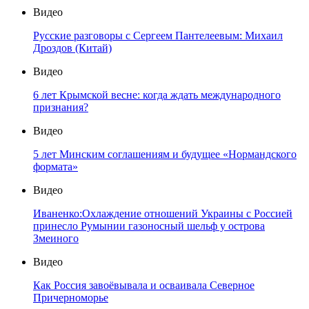
Видео
Русские разговоры с Сергеем Пантелеевым: Михаил
Дроздов (Китай)
Видео
6 лет Крымской весне: когда ждать международного
признания?
Видео
5 лет Минским соглашениям и будущее «Нормандского
формата»
Видео
Иваненко:Охлаждение отношений Украины с Россией
принесло Румынии газоносный шельф у острова
Змеиного
Видео
Как Россия завоёвывала и осваивала Северное
Причерноморье