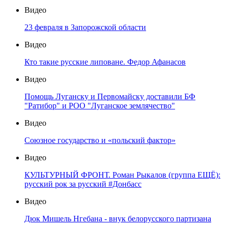
Видео
23 февраля в Запорожской области
Видео
Кто такие русские липоване. Федор Афанасов
Видео
Помощь Луганску и Первомайску доставили БФ
"Ратибор" и РОО "Луганское землячество"
Видео
Союзное государство и «польский фактор»
Видео
КУЛЬТУРНЫЙ ФРОНТ. Роман Рыкалов (группа ЕЩЁ):
русский рок за русский #Донбасс
Видео
Дюк Мишель Нгебана - внук белорусского партизана