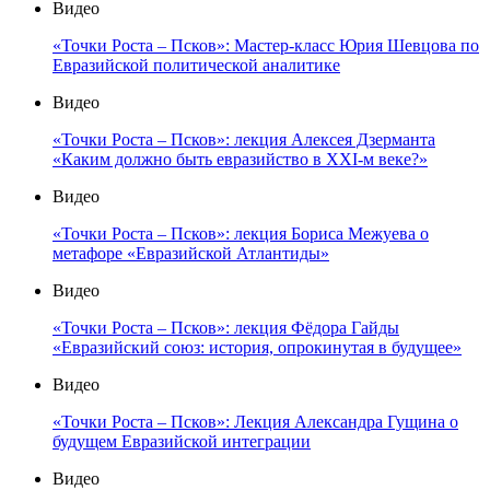
Видео
«Точки Роста – Псков»: Мастер-класс Юрия Шевцова по
Евразийской политической аналитике
Видео
«Точки Роста – Псков»: лекция Алексея Дзерманта
«Каким должно быть евразийство в XXI-м веке?»
Видео
«Точки Роста – Псков»: лекция Бориса Межуева о
метафоре «Евразийской Атлантиды»
Видео
«Точки Роста – Псков»: лекция Фёдора Гайды
«Евразийский союз: история, опрокинутая в будущее»
Видео
«Точки Роста – Псков»: Лекция Александра Гущина о
будущем Евразийской интеграции
Видео