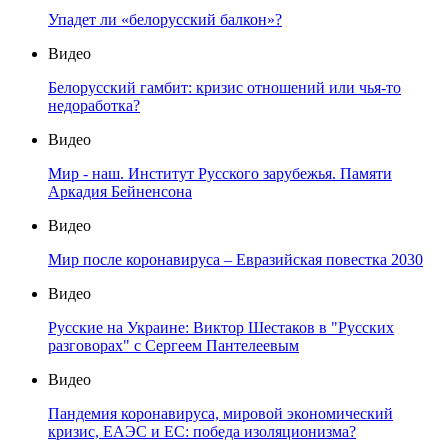
Упадет ли «белорусский балкон»?
Видео
Белорусский гамбит: кризис отношений или чья-то
недоработка?
Видео
Мир - наш. Институт Русского зарубежья. Памяти
Аркадия Бейненсона
Видео
Мир после коронавируса – Евразийская повестка 2030
Видео
Русские на Украине: Виктор Шестаков в "Русских
разговорах" с Сергеем Пантелеевым
Видео
Пандемия коронавируса, мировой экономический
кризис, ЕАЭС и ЕС: победа изоляционизма?