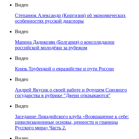
Видео
Степанюк Александр (Киргизия) об экономических
особенностях русской диаспоры
Видео
Марина Дадикозян (Болгария) о консолидации
российской молодёжи за рубежом
Видео
Князь Трубецкой о евразийстве и пути России
Видео
Андрей Якусик о своей работе и будущем Союзного
государства в рубрике "Двери открываются"
Видео
Заседание Ливадийского клуба «Возвращение к себе:
цивилизационные основы, ценности и границы
Русского мира» Часть 2.
Видео