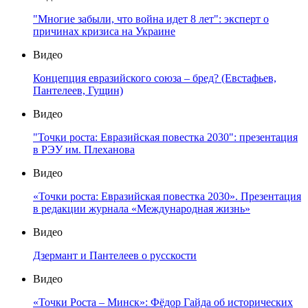
"Многие забыли, что война идет 8 лет": эксперт о
причинах кризиса на Украине
Видео
Концепция евразийского союза – бред? (Евстафьев,
Пантелеев, Гущин)
Видео
"Точки роста: Евразийская повестка 2030": презентация
в РЭУ им. Плеханова
Видео
«Точки роста: Евразийская повестка 2030». Презентация
в редакции журнала «Международная жизнь»
Видео
Дзермант и Пантелеев о русскости
Видео
«Точки Роста – Минск»: Фёдор Гайда об исторических