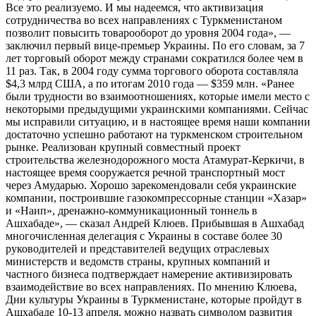
Все это реализуемо. И мы надеемся, что активизация
сотрудничества во всех направлениях с Туркменистаном
позволит повысить товарооборот до уровня 2004 года», —
заключил первый вице-премьер Украины. По его словам, за 7
лет торговый оборот между странами сократился более чем в
11 раз. Так, в 2004 году сумма торгового оборота составляла
$4,3 млрд США, а по итогам 2010 года — $359 млн. «Ранее
были трудности во взаимоотношениях, которые имели место с
некоторыми предыдущими украинскими компаниями. Сейчас
мы исправили ситуацию, и в настоящее время наши компании
достаточно успешно работают на туркменском строительном
рынке. Реализован крупный совместный проект
строительства железнодорожного моста Атамурат-Керкичи, в
настоящее время сооружается речной транспортный мост
через Амударью. Хорошо зарекомендовали себя украинские
компании, построившие газокомпрессорные станции «Хазар»
и «Наип», дренажно-коммуникационный тоннель в
Ашхабаде», — сказал Андрей Клюев. Прибывшая в Ашхабад
многочисленная делегация с Украины в составе более 30
руководителей и представителей ведущих отраслевых
министерств и ведомств страны, крупных компаний и
частного бизнеса подтверждает намерение активизировать
взаимодействие во всех направлениях. По мнению Клюева,
Дни культуры Украины в Туркменистане, которые пройдут в
Ашхабаде 10-13 апреля, можно назвать символом развития