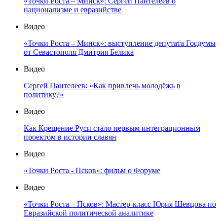
«Точки Роста – Минск»: Сергей Пантелеев о
национализме и евразийстве
Видео
«Точки Роста – Минск»: выступление депутата Госдумы
от Севастополя Дмитрия Белика
Видео
Сергей Пантелеев: «Как привлечь молодёжь в
политику?»
Видео
Как Крещение Руси стало первым интеграционным
проектом в истории славян
Видео
«Точки Роста - Псков»: фильм о Форуме
Видео
«Точки Роста – Псков»: Мастер-класс Юрия Шевцова по
Евразийской политической аналитике