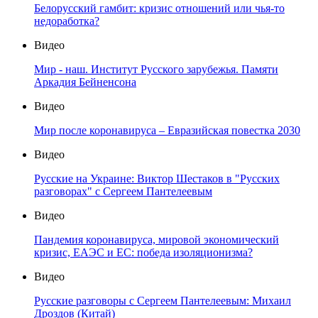
Белорусский гамбит: кризис отношений или чья-то
недоработка?
Видео
Мир - наш. Институт Русского зарубежья. Памяти
Аркадия Бейненсона
Видео
Мир после коронавируса – Евразийская повестка 2030
Видео
Русские на Украине: Виктор Шестаков в "Русских
разговорах" с Сергеем Пантелеевым
Видео
Пандемия коронавируса, мировой экономический
кризис, ЕАЭС и ЕС: победа изоляционизма?
Видео
Русские разговоры с Сергеем Пантелеевым: Михаил
Дроздов (Китай)