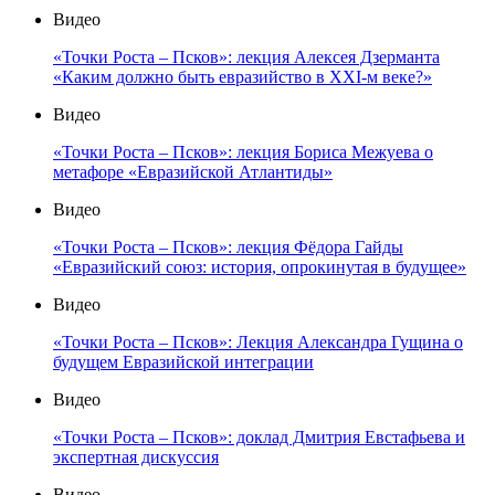
Видео
«Точки Роста – Псков»: лекция Алексея Дзерманта
«Каким должно быть евразийство в XXI-м веке?»
Видео
«Точки Роста – Псков»: лекция Бориса Межуева о
метафоре «Евразийской Атлантиды»
Видео
«Точки Роста – Псков»: лекция Фёдора Гайды
«Евразийский союз: история, опрокинутая в будущее»
Видео
«Точки Роста – Псков»: Лекция Александра Гущина о
будущем Евразийской интеграции
Видео
«Точки Роста – Псков»: доклад Дмитрия Евстафьева и
экспертная дискуссия
Видео