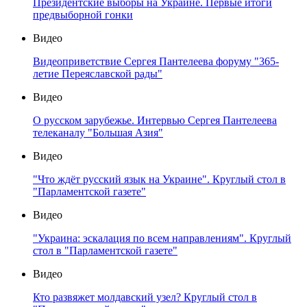
Президентские выборы на Украине. Первые итоги
предвыборной гонки
Видео
Видеоприветствие Сергея Пантелеева форуму "365-
летие Переяславской рады"
Видео
О русском зарубежье. Интервью Сергея Пантелеева
телеканалу "Большая Азия"
Видео
"Что ждёт русский язык на Украине". Круглый стол в
"Парламентской газете"
Видео
"Украина: эскалация по всем направлениям". Круглый
стол в "Парламентской газете"
Видео
Кто развяжет молдавский узел? Круглый стол в