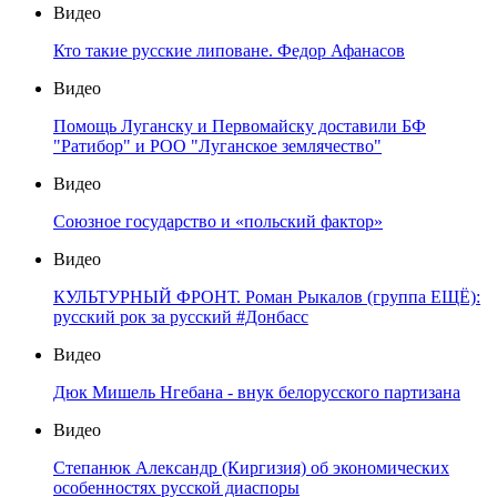
Видео
Кто такие русские липоване. Федор Афанасов
Видео
Помощь Луганску и Первомайску доставили БФ
"Ратибор" и РОО "Луганское землячество"
Видео
Союзное государство и «польский фактор»
Видео
КУЛЬТУРНЫЙ ФРОНТ. Роман Рыкалов (группа ЕЩЁ):
русский рок за русский #Донбасс
Видео
Дюк Мишель Нгебана - внук белорусского партизана
Видео
Степанюк Александр (Киргизия) об экономических
особенностях русской диаспоры