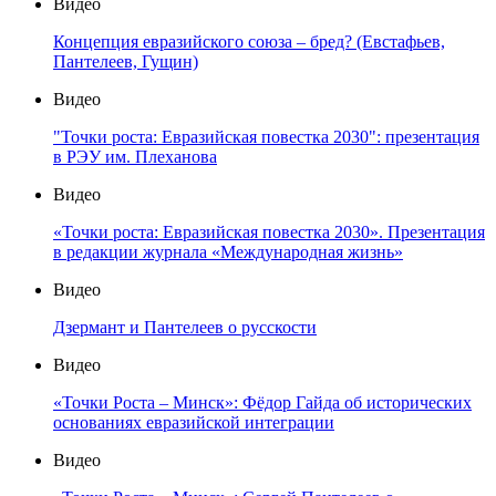
Видео
Концепция евразийского союза – бред? (Евстафьев,
Пантелеев, Гущин)
Видео
"Точки роста: Евразийская повестка 2030": презентация
в РЭУ им. Плеханова
Видео
«Точки роста: Евразийская повестка 2030». Презентация
в редакции журнала «Международная жизнь»
Видео
Дзермант и Пантелеев о русскости
Видео
«Точки Роста – Минск»: Фёдор Гайда об исторических
основаниях евразийской интеграции
Видео