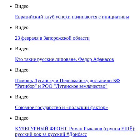
Видео
Евразийский клуб успехи начинаются с инициативы
Видео
23 февраля в Запорожской области
Видео
Кто такие русские липоване. Федор Афанасов
Видео
Помощь Луганску и Первомайску доставили БФ
"Ратибор" и РОО "Луганское землячество"
Видео
Союзное государство и «польский фактор»
Видео
КУЛЬТУРНЫЙ ФРОНТ. Роман Рыкалов (группа ЕЩЁ):
русский рок за русский #Донбасс