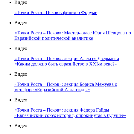
Видео
«Точки Роста - Псков»: фильм о Форуме
Видео
«Точки Роста – Псков»: Мастер-класс Юрия Шевцова по
Евразийской политической аналитике
Видео
«Точки Роста – Псков»: лекция Алексея Дзерманта
«Каким должно быть евразийство в XXI-м веке?»
Видео
«Точки Роста – Псков»: лекция Бориса Межуева о
метафоре «Евразийской Атлантиды»
Видео
«Точки Роста – Псков»: лекция Фёдора Гайды
«Евразийский союз: история, опрокинутая в будущее»
Видео