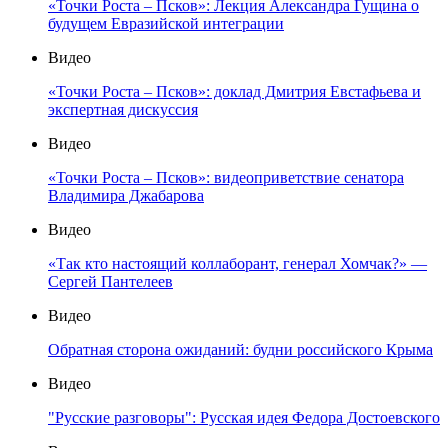
«Точки Роста – Псков»: Лекция Александра Гущина о
будущем Евразийской интеграции
Видео
«Точки Роста – Псков»: доклад Дмитрия Евстафьева и
экспертная дискуссия
Видео
«Точки Роста – Псков»: видеоприветствие сенатора
Владимира Джабарова
Видео
«Так кто настоящий коллаборант, генерал Хомчак?» —
Сергей Пантелеев
Видео
Обратная сторона ожиданий: будни российского Крыма
Видео
"Русские разговоры": Русская идея Федора Достоевского