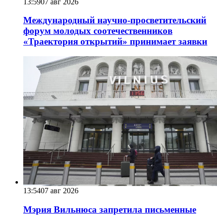
13:59
07 авг 2026
Международный научно-просветительский
форум молодых соотечественников
«Траектория открытий» принимает заявки
13:54
07 авг 2026
Мэрия Вильнюса запретила письменные