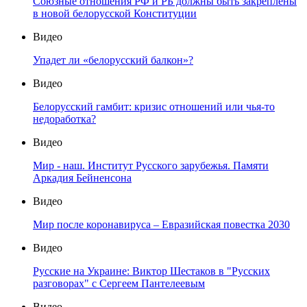
Союзные отношения РФ и РБ должны быть закреплены
в новой белорусской Конституции
Видео
Упадет ли «белорусский балкон»?
Видео
Белорусский гамбит: кризис отношений или чья-то
недоработка?
Видео
Мир - наш. Институт Русского зарубежья. Памяти
Аркадия Бейненсона
Видео
Мир после коронавируса – Евразийская повестка 2030
Видео
Русские на Украине: Виктор Шестаков в "Русских
разговорах" с Сергеем Пантелеевым
Видео