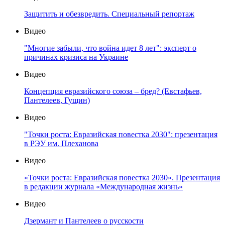
Защитить и обезвредить. Специальный репортаж
Видео
"Многие забыли, что война идет 8 лет": эксперт о
причинах кризиса на Украине
Видео
Концепция евразийского союза – бред? (Евстафьев,
Пантелеев, Гущин)
Видео
"Точки роста: Евразийская повестка 2030": презентация
в РЭУ им. Плеханова
Видео
«Точки роста: Евразийская повестка 2030». Презентация
в редакции журнала «Международная жизнь»
Видео
Дзермант и Пантелеев о русскости