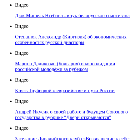
Видео
Дюк Мишель Нгебана - внук белорусского партизана
Видео
Степанюк Александр (Киргизия) об экономических
особенностях русской диаспоры
Видео
Марина Дадикозян (Болгария) о консолидации
российской молодёжи за рубежом
Видео
Князь Трубецкой о евразийстве и пути России
Видео
Андрей Якусик о своей работе и будущем Союзного
государства в рубрике "Двери открываются"
Видео
Заседание Ливадийского клуба «Возвращение к себе: