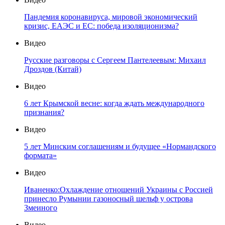
Пандемия коронавируса, мировой экономический
кризис, ЕАЭС и ЕС: победа изоляционизма?
Видео
Русские разговоры с Сергеем Пантелеевым: Михаил
Дроздов (Китай)
Видео
6 лет Крымской весне: когда ждать международного
признания?
Видео
5 лет Минским соглашениям и будущее «Нормандского
формата»
Видео
Иваненко:Охлаждение отношений Украины с Россией
принесло Румынии газоносный шельф у острова
Змеиного
Видео