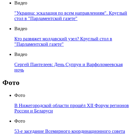
Видео
"Украина: эскалация по всем направлениям". Круглый
стол в "Парламентской газете"
Видео
Кто развяжет молдавский узел? Круглый стол в
"Парламентской газете"
Видео
Сергей Пантелеев: День Супрун и Варфоломеевская
ночь
Фото
Фото
В Нижегородской области прошёл XII Форум регионов
России и Беларуси
Фото
53-е заседание Всемирного координационного совета