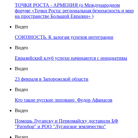
ТОЧКИ РОСТА - АРМЕНИЯ (о Международном
форуме «Точки Роста: региональная безопасность и мир
на пространстве Большой Евразии» )
Видео
СОЮЗНОСТЬ. К залогам успехов интеграции
Видео
Евразийский клуб успехи начинаются с инициативы
Видео
23 февраля в Запорожской области
Видео
Кто такие русские липоване. Федор Афанасов
Видео
Помощь Луганску и Первомайску доставили БФ
"Ратибор" и РОО "Луганское землячество"
Видео