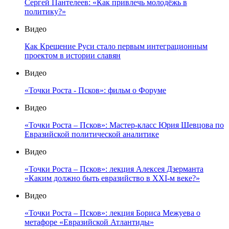
Сергей Пантелеев: «Как привлечь молодёжь в
политику?»
Видео
Как Крещение Руси стало первым интеграционным
проектом в истории славян
Видео
«Точки Роста - Псков»: фильм о Форуме
Видео
«Точки Роста – Псков»: Мастер-класс Юрия Шевцова по
Евразийской политической аналитике
Видео
«Точки Роста – Псков»: лекция Алексея Дзерманта
«Каким должно быть евразийство в XXI-м веке?»
Видео
«Точки Роста – Псков»: лекция Бориса Межуева о
метафоре «Евразийской Атлантиды»