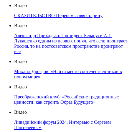
Видео
СКАЗИТЕЛЬСТВО Переосмысляя старину
Видео
Александр Приходько: Президент Беларуси А.Г.
Лукашенко одним из первых понял, что если проиграет
Россия, то на постсоветском пространстве проиграют
все
Видео
Михаил Дроздов: «Найти место соотечественников в
новом мире»
Видео
Преображенский клуб. «Российские традиционные
ценности: как строить Образ Будущего»
Видео
Ливадийский форум 2024. Интервью с Сергеем
Пантелеевым