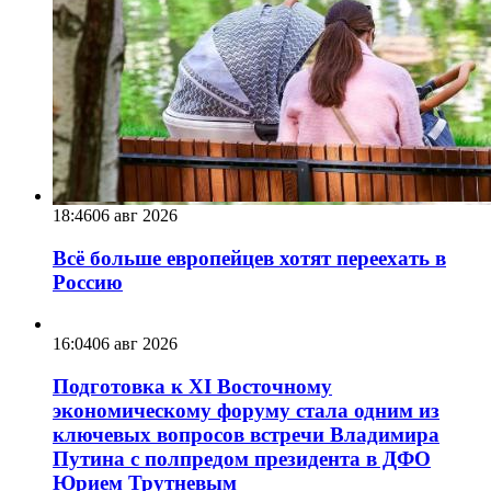
18:46
06 авг 2026
Всё больше европейцев хотят переехать в
Россию
16:04
06 авг 2026
Подготовка к XI Восточному
экономическому форуму стала одним из
ключевых вопросов встречи Владимира
Путина с полпредом президента в ДФО
Юрием Трутневым