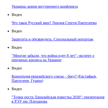
Украина: корни внутреннего конфликта
Видео
Что такое Русский мир? Лекция Сергея Пантелеева
Видео
Защитить и обезвредить. Специальный репортаж
Видео
"Многие забыли, что война идет 8 лет": эксперт о
причинах кризиса на Украине
Видео
Концепция евразийского союза – бред? (Евстафьев,
Пантелеев, Гущин)
Видео
"Точки роста: Евразийская повестка 2030": презентация
в РЭУ им. Плеханова