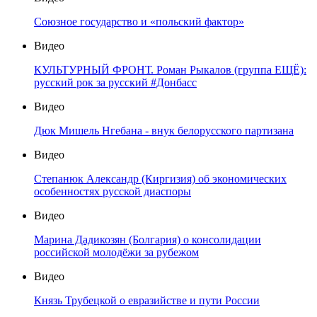
Союзное государство и «польский фактор»
Видео
КУЛЬТУРНЫЙ ФРОНТ. Роман Рыкалов (группа ЕЩЁ):
русский рок за русский #Донбасс
Видео
Дюк Мишель Нгебана - внук белорусского партизана
Видео
Степанюк Александр (Киргизия) об экономических
особенностях русской диаспоры
Видео
Марина Дадикозян (Болгария) о консолидации
российской молодёжи за рубежом
Видео
Князь Трубецкой о евразийстве и пути России