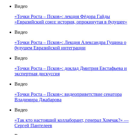
Видео
«Точки Роста – Псков»: лекция Фёдора Гайды
«Евразийский союз: история, опрокинутая в будущее»
Видео
«Точки Роста – Псков»: Лекция Александра Гущина о
будущем Евразийской интеграции
Видео
«Точки Роста – Псков»: доклад Дмитрия Евстафьева и
экспертная дискуссия
Видео
«Точки Роста – Псков»: видеоприветствие сенатора
Владимира Джабарова
Видео
«Так кто настоящий коллаборант, генерал Хомчак?» —
Сергей Пантелеев