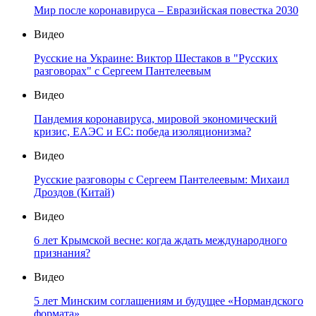
Мир после коронавируса – Евразийская повестка 2030
Видео
Русские на Украине: Виктор Шестаков в "Русских
разговорах" с Сергеем Пантелеевым
Видео
Пандемия коронавируса, мировой экономический
кризис, ЕАЭС и ЕС: победа изоляционизма?
Видео
Русские разговоры с Сергеем Пантелеевым: Михаил
Дроздов (Китай)
Видео
6 лет Крымской весне: когда ждать международного
признания?
Видео
5 лет Минским соглашениям и будущее «Нормандского
формата»