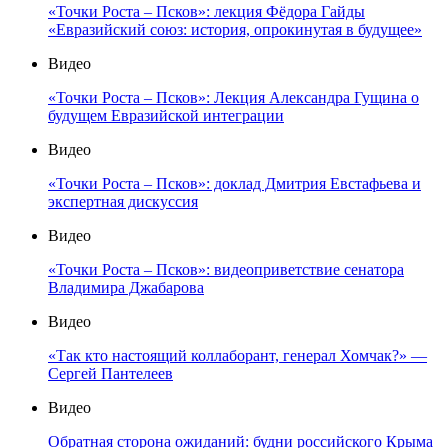
«Точки Роста – Псков»: лекция Фёдора Гайды
«Евразийский союз: история, опрокинутая в будущее»
Видео
«Точки Роста – Псков»: Лекция Александра Гущина о
будущем Евразийской интеграции
Видео
«Точки Роста – Псков»: доклад Дмитрия Евстафьева и
экспертная дискуссия
Видео
«Точки Роста – Псков»: видеоприветствие сенатора
Владимира Джабарова
Видео
«Так кто настоящий коллаборант, генерал Хомчак?» —
Сергей Пантелеев
Видео
Обратная сторона ожиданий: будни российского Крыма