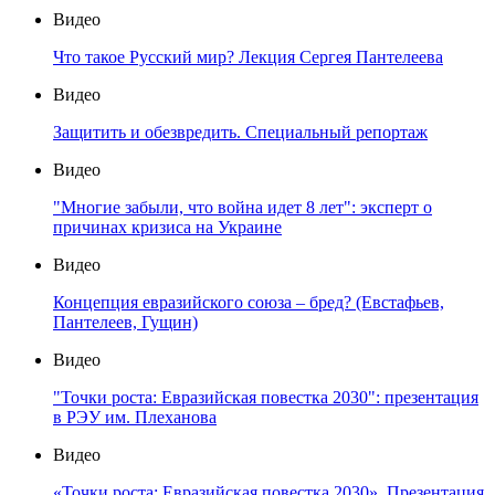
Видео
Что такое Русский мир? Лекция Сергея Пантелеева
Видео
Защитить и обезвредить. Специальный репортаж
Видео
"Многие забыли, что война идет 8 лет": эксперт о
причинах кризиса на Украине
Видео
Концепция евразийского союза – бред? (Евстафьев,
Пантелеев, Гущин)
Видео
"Точки роста: Евразийская повестка 2030": презентация
в РЭУ им. Плеханова
Видео
«Точки роста: Евразийская повестка 2030». Презентация