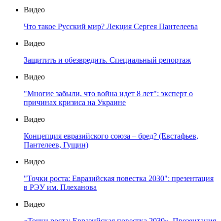
Видео
Что такое Русский мир? Лекция Сергея Пантелеева
Видео
Защитить и обезвредить. Специальный репортаж
Видео
"Многие забыли, что война идет 8 лет": эксперт о
причинах кризиса на Украине
Видео
Концепция евразийского союза – бред? (Евстафьев,
Пантелеев, Гущин)
Видео
"Точки роста: Евразийская повестка 2030": презентация
в РЭУ им. Плеханова
Видео
«Точки роста: Евразийская повестка 2030». Презентация