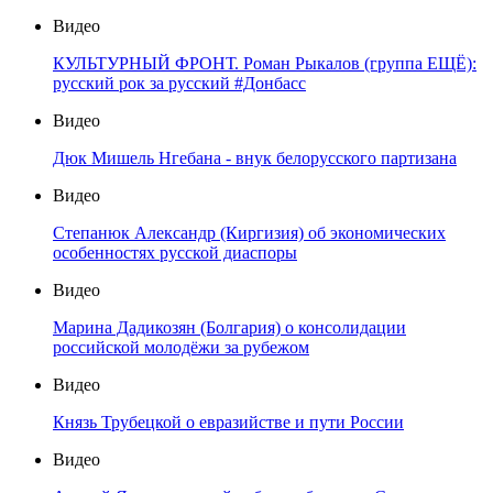
Видео
КУЛЬТУРНЫЙ ФРОНТ. Роман Рыкалов (группа ЕЩЁ):
русский рок за русский #Донбасс
Видео
Дюк Мишель Нгебана - внук белорусского партизана
Видео
Степанюк Александр (Киргизия) об экономических
особенностях русской диаспоры
Видео
Марина Дадикозян (Болгария) о консолидации
российской молодёжи за рубежом
Видео
Князь Трубецкой о евразийстве и пути России
Видео