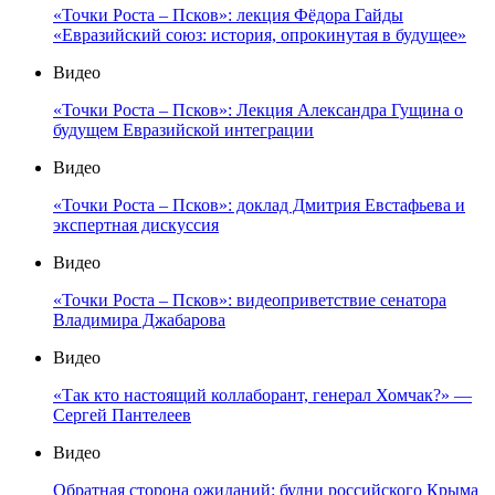
«Точки Роста – Псков»: лекция Фёдора Гайды
«Евразийский союз: история, опрокинутая в будущее»
Видео
«Точки Роста – Псков»: Лекция Александра Гущина о
будущем Евразийской интеграции
Видео
«Точки Роста – Псков»: доклад Дмитрия Евстафьева и
экспертная дискуссия
Видео
«Точки Роста – Псков»: видеоприветствие сенатора
Владимира Джабарова
Видео
«Так кто настоящий коллаборант, генерал Хомчак?» —
Сергей Пантелеев
Видео
Обратная сторона ожиданий: будни российского Крыма