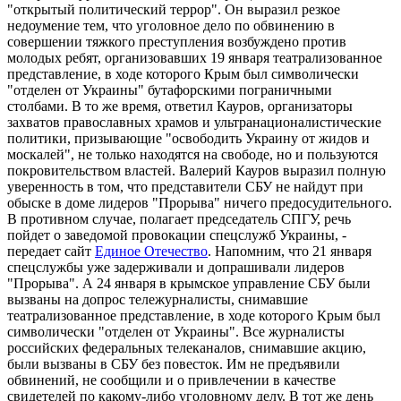
"открытый политический террор". Он выразил резкое
недоумение тем, что уголовное дело по обвинению в
совершении тяжкого преступления возбуждено против
молодых ребят, организовавших 19 января театрализованное
представление, в ходе которого Крым был символически
"отделен от Украины" бутафорскими пограничными
столбами. В то же время, ответил Кауров, организаторы
захватов православных храмов и ультранационалистические
политики, призывающие "освободить Украину от жидов и
москалей", не только находятся на свободе, но и пользуются
покровительством властей. Валерий Кауров выразил полную
уверенность в том, что представители СБУ не найдут при
обыске в доме лидеров "Прорыва" ничего предосудительного.
В противном случае, полагает председатель СПГУ, речь
пойдет о заведомой провокации спецслужб Украины, -
передает сайт
Единое Отечество
. Напомним, что 21 января
спецслужбы уже задерживали и допрашивали лидеров
"Прорыва". А 24 января в крымское управление СБУ были
вызваны на допрос тележурналисты, снимавшие
театрализованное представление, в ходе которого Крым был
символически "отделен от Украины". Все журналисты
российских федеральных телеканалов, снимавшие акцию,
были вызваны в СБУ без повесток. Им не предъявили
обвинений, не сообщили и о привлечении в качестве
свидетелей по какому-либо уголовному делу. В тот же день