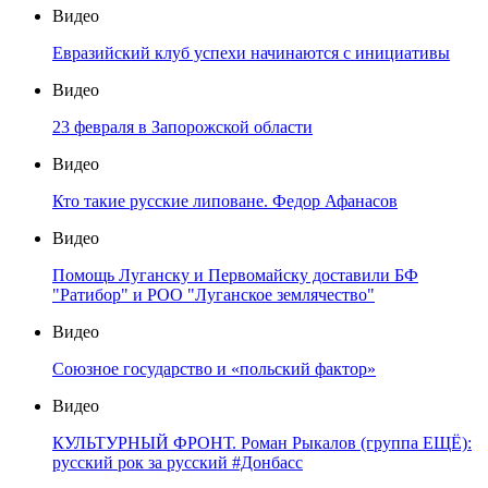
Видео
Евразийский клуб успехи начинаются с инициативы
Видео
23 февраля в Запорожской области
Видео
Кто такие русские липоване. Федор Афанасов
Видео
Помощь Луганску и Первомайску доставили БФ
"Ратибор" и РОО "Луганское землячество"
Видео
Союзное государство и «польский фактор»
Видео
КУЛЬТУРНЫЙ ФРОНТ. Роман Рыкалов (группа ЕЩЁ):
русский рок за русский #Донбасс