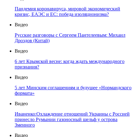
Пандемия коронавируса, мировой экономический
кризис, ЕАЭС и ЕС: победа изоляционизма?
Видео
Русские разговоры с Сергеем Пантелеевым: Михаил
Дроздов (Китай)
Видео
6 лет Крымской весне: когда ждать международного
признания?
Видео
5 лет Минским соглашениям и будущее «Нормандского
формата»
Видео
Иваненко:Охлаждение отношений Украины с Россией
принесло Румынии газоносный шельф у острова
Змеиного
Видео