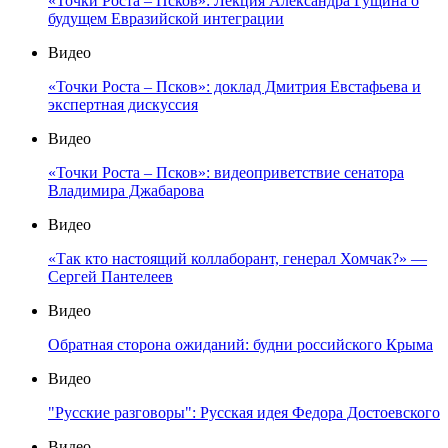
«Точки Роста – Псков»: Лекция Александра Гущина о
будущем Евразийской интеграции
Видео
«Точки Роста – Псков»: доклад Дмитрия Евстафьева и
экспертная дискуссия
Видео
«Точки Роста – Псков»: видеоприветствие сенатора
Владимира Джабарова
Видео
«Так кто настоящий коллаборант, генерал Хомчак?» —
Сергей Пантелеев
Видео
Обратная сторона ожиданий: будни российского Крыма
Видео
"Русские разговоры": Русская идея Федора Достоевского
Видео