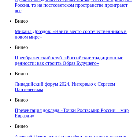
Россия, то на постсоветском пространстве проиграют
все
Видео
Михаил Дроздов: «Найти место соотечественников в
новом мире»
Видео
Преображенский клуб. «Российские традиционные
ценности: как строить Образ Будущего»
Видео
Ливадийский форум 2024. Интервью с Сергеем
Пантелеевым
Видео
Презентация доклада «Точки Роста: мир России – мир
Евразии»
Видео
Алексей Дзермант о философии, политике и русском