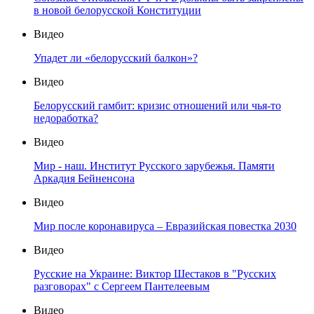
в новой белорусской Конституции
Видео
Упадет ли «белорусский балкон»?
Видео
Белорусский гамбит: кризис отношений или чья-то
недоработка?
Видео
Мир - наш. Институт Русского зарубежья. Памяти
Аркадия Бейненсона
Видео
Мир после коронавируса – Евразийская повестка 2030
Видео
Русские на Украине: Виктор Шестаков в "Русских
разговорах" с Сергеем Пантелеевым
Видео