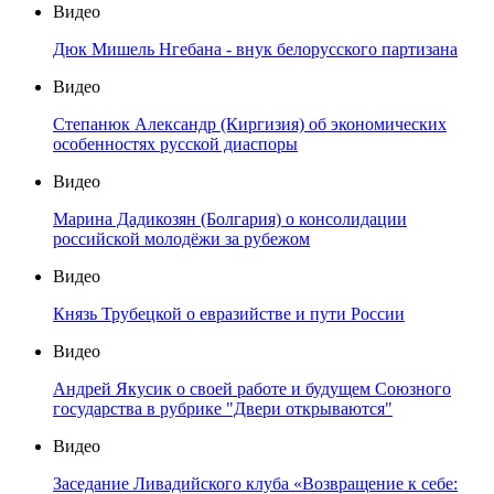
Видео
Дюк Мишель Нгебана - внук белорусского партизана
Видео
Степанюк Александр (Киргизия) об экономических
особенностях русской диаспоры
Видео
Марина Дадикозян (Болгария) о консолидации
российской молодёжи за рубежом
Видео
Князь Трубецкой о евразийстве и пути России
Видео
Андрей Якусик о своей работе и будущем Союзного
государства в рубрике "Двери открываются"
Видео
Заседание Ливадийского клуба «Возвращение к себе: