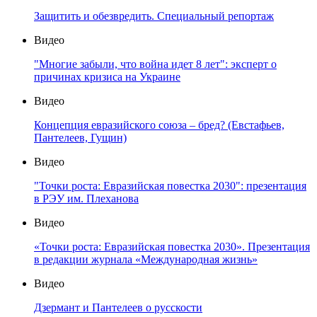
Защитить и обезвредить. Специальный репортаж
Видео
"Многие забыли, что война идет 8 лет": эксперт о
причинах кризиса на Украине
Видео
Концепция евразийского союза – бред? (Евстафьев,
Пантелеев, Гущин)
Видео
"Точки роста: Евразийская повестка 2030": презентация
в РЭУ им. Плеханова
Видео
«Точки роста: Евразийская повестка 2030». Презентация
в редакции журнала «Международная жизнь»
Видео
Дзермант и Пантелеев о русскости