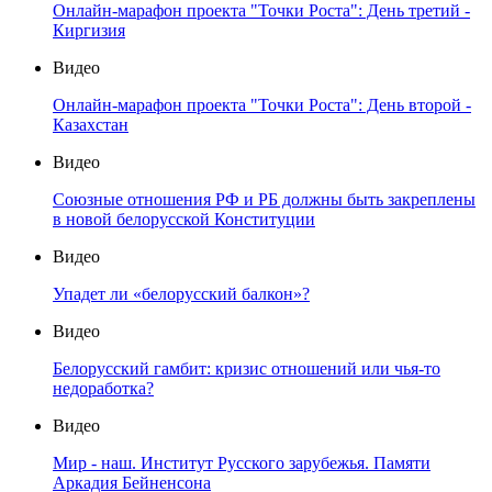
Онлайн-марафон проекта "Точки Роста": День третий -
Киргизия
Видео
Онлайн-марафон проекта "Точки Роста": День второй -
Казахстан
Видео
Союзные отношения РФ и РБ должны быть закреплены
в новой белорусской Конституции
Видео
Упадет ли «белорусский балкон»?
Видео
Белорусский гамбит: кризис отношений или чья-то
недоработка?
Видео
Мир - наш. Институт Русского зарубежья. Памяти
Аркадия Бейненсона