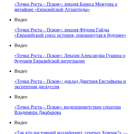
«Точки Роста – Псков»: лекция Бориса Межуева о
метафоре «Евразийской Атлантиды»
Видео
«Точки Роста – Псков»: лекция Фёдора Гайды
«Евразийский союз: история, опрокинутая в будущее»
Видео
«Точки Роста – Псков»: Лекция Александра Гущина о
будущем Евразийской интеграции
Видео
«Точки Роста – Псков»: доклад Дмитрия Евстафьева и
экспертная дискуссия
Видео
«Точки Роста – Псков»: видеоприветствие сенатора
Владимира Джабарова
Видео
«Так кто настоящий коллаборант, генерал Хомчак?» —