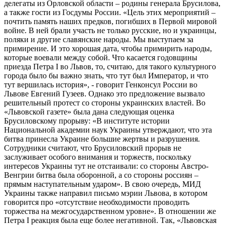
делегаты из Орловской области – родины генерала Брусилова,
а также гости из Госдумы России. «Цель этих мероприятий –
почтить память наших предков, погибших в Первой мировой
войне. В ней брали участь не только русские, но и украинцы,
поляки и другие славянские народы. Мы выступаем за
примирение. И это хорошая дата, чтобы примирить народы,
которые воевали между собой. Что касается годовщины
приезда Петра I во Львов, то, считаю, для такого культурного
города было бы важно знать, что тут был Император, и что
тут вершилась история», - говорит Генконсул России во
Львове Евгений Гузеев. Однако это предложение вызвало
решительный протест со стороны украинских властей. Во
«Львовской газете» была дана следующая оценка
Брусиловскому прорыву: «В институте истории
Национальной академии наук Украины утверждают, что эта
битва принесла Украине большие жертвы и разрушения.
Сотрудники считают, что Брусиловский прорыв не
заслуживает особого внимания и торжеств, поскольку
интересов Украины тут не отстаивали: со стороны Австро-
Венгрии битва была оборонной, а со стороны россиян –
прямым наступательным ударом». В свою очередь, МИД
Украины также направил письмо мэрии Львова, в котором
говорится про «отсутствие необходимости проводить
торжества на межгосударственном уровне». В отношении же
Петра I реакция была еще более негативной. Так, «Львовская