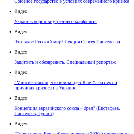
Союзное государство в условиях современного кризиса
Видео
Украина: корни внутреннего конфликта
Видео
Что такое Русский мир? Лекция Сергея Пантелеева
Видео
Защитить и обезвредить. Специальный репортаж
Видео
"Многие забыли, что война идет 8 лет": эксперт о
причинах кризиса на Украине
Видео
Концепция евразийского союза – бред? (Евстафьев,
Пантелеев, Гущин)
Видео
"Точки роста: Евразийская повестка 2030": презентация