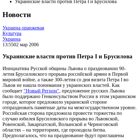
Украинские власти против Петра I и Брусилова
Новости
Украина оранжевая
Культура
Украина
13:55
02 мар 2006
Украинские власти против Петра I и Брусилова
Инициатива Русской общины Львова о праздновании 90-
летия Брусиловского прорыва российской армии в Первой
мировой войне, а также 300-летия со дня визита Петра I во
Львов не нашла понимания у украинских властей. Как
сообщает
"Новый Регион"
, предложение русских Львова
было поддержано Генконсульством России в этом украинском
городе, которое предложило украинской стороне
отпраздновать памятные даты на межгосударственном уровне.
Российская сторона предложила провести торжества по
случаю юбилея Брусиловского прорыва во Львовской,
Ровенской, Закарпатской, Волынской и Черниговской
областях – на территориях, где проходила битва.
Предполагалось, что на празднование будут приглашены