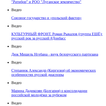
"Ратибор" и РОО "Луганское землячество"
Видео
Союзное государство и «польский фактор»
Видео
КУЛЬТУРНЫЙ ФРОНТ. Роман Рыкалов (группа ЕЩЁ):
русский рок за русский #Донбасс
Видео
Дюк Мишель Нгебана - внук белорусского партизана
Видео
Степанюк Александр (Киргизия) об экономических
особенностях русской диаспоры
Видео
Марина Дадикозян (Болгария) о консолидации
российской молодёжи за рубежом
Видео