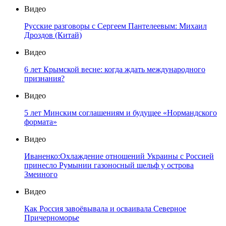
Видео
Русские разговоры с Сергеем Пантелеевым: Михаил
Дроздов (Китай)
Видео
6 лет Крымской весне: когда ждать международного
признания?
Видео
5 лет Минским соглашениям и будущее «Нормандского
формата»
Видео
Иваненко:Охлаждение отношений Украины с Россией
принесло Румынии газоносный шельф у острова
Змеиного
Видео
Как Россия завоёвывала и осваивала Северное
Причерноморье