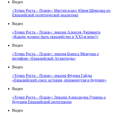
Видео
«Точки Роста – Псков»: Мастер-класс Юрия Шевцова по
Евразийской политической аналитике
Видео
«Точки Роста – Псков»: лекция Алексея Дзерманта
«Каким должно быть евразийство в XXI-м веке?»
Видео
«Точки Роста – Псков»: лекция Бориса Межуева о
метафоре «Евразийской Атлантиды»
Видео
«Точки Роста – Псков»: лекция Фёдора Гайды
«Евразийский союз: история, опрокинутая в будущее»
Видео
«Точки Роста – Псков»: Лекция Александра Гущина о
будущем Евразийской интеграции
Видео