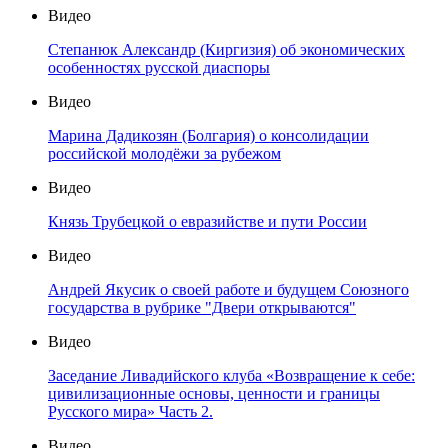
Видео
Степанюк Александр (Киргизия) об экономических
особенностях русской диаспоры
Видео
Марина Дадикозян (Болгария) о консолидации
российской молодёжи за рубежом
Видео
Князь Трубецкой о евразийстве и пути России
Видео
Андрей Якусик о своей работе и будущем Союзного
государства в рубрике "Двери открываются"
Видео
Заседание Ливадийского клуба «Возвращение к себе:
цивилизационные основы, ценности и границы
Русского мира» Часть 2.
Видео