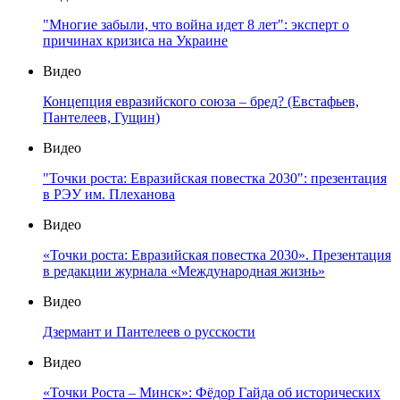
"Многие забыли, что война идет 8 лет": эксперт о
причинах кризиса на Украине
Видео
Концепция евразийского союза – бред? (Евстафьев,
Пантелеев, Гущин)
Видео
"Точки роста: Евразийская повестка 2030": презентация
в РЭУ им. Плеханова
Видео
«Точки роста: Евразийская повестка 2030». Презентация
в редакции журнала «Международная жизнь»
Видео
Дзермант и Пантелеев о русскости
Видео
«Точки Роста – Минск»: Фёдор Гайда об исторических