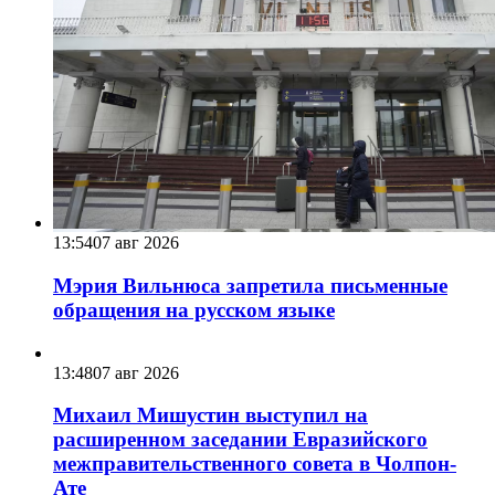
13:54
07 авг 2026
Мэрия Вильнюса запретила письменные
обращения на русском языке
13:48
07 авг 2026
Михаил Мишустин выступил на
расширенном заседании Евразийского
межправительственного совета в Чолпон-
Ате