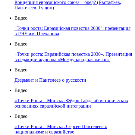
Концепция евразийского союза – бред? (Евстафьев,
Пантелеев, Гущин)
Видео
"Точки роста: Евразийская повестка 2030": презентация
в РЭУ им. Плеханова
Видео
«Точки роста: Евразийская повестка 2030». Презентация
в редакции журнала «Международная жизнь»
Видео
Дзермант и Пантелеев о русскости
Видео
«Точки Роста – Минск»: Фёдор Гайда об исторических
основаниях евразийской интеграции
Видео
«Точки Роста – Минск»: Сергей Пантелеев о
национализме и евразийстве