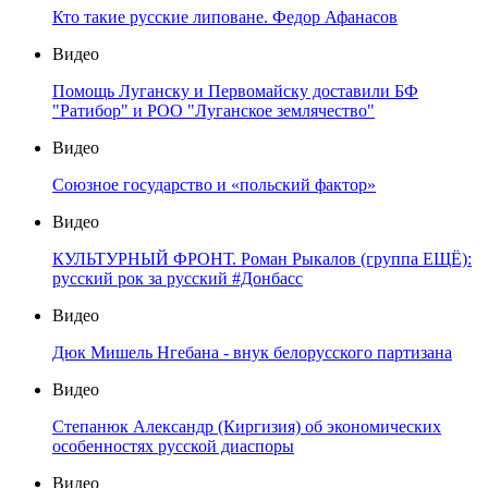
Кто такие русские липоване. Федор Афанасов
Видео
Помощь Луганску и Первомайску доставили БФ
"Ратибор" и РОО "Луганское землячество"
Видео
Союзное государство и «польский фактор»
Видео
КУЛЬТУРНЫЙ ФРОНТ. Роман Рыкалов (группа ЕЩЁ):
русский рок за русский #Донбасс
Видео
Дюк Мишель Нгебана - внук белорусского партизана
Видео
Степанюк Александр (Киргизия) об экономических
особенностях русской диаспоры
Видео