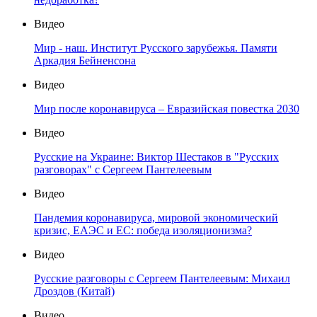
Видео
Мир - наш. Институт Русского зарубежья. Памяти
Аркадия Бейненсона
Видео
Мир после коронавируса – Евразийская повестка 2030
Видео
Русские на Украине: Виктор Шестаков в "Русских
разговорах" с Сергеем Пантелеевым
Видео
Пандемия коронавируса, мировой экономический
кризис, ЕАЭС и ЕС: победа изоляционизма?
Видео
Русские разговоры с Сергеем Пантелеевым: Михаил
Дроздов (Китай)
Видео