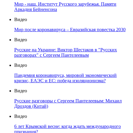
Мир - наш. Институт Русского зарубежья. Памяти
Аркадия Бейненсона
Видео
Мир после коронавируса – Евразийская повестка 2030
Видео
Русские на Украине: Виктор Шестаков в "Русских
разговорах" с Сергеем Пантелеевым
Видео
Пандемия коронавируса, мировой экономический
кризис, ЕАЭС и ЕС: победа изоляционизма?
Видео
Русские разговоры с Сергеем Пантелеевым: Михаил
Дроздов (Китай)
Видео
6 лет Крымской весне: когда ждать международного
признания?