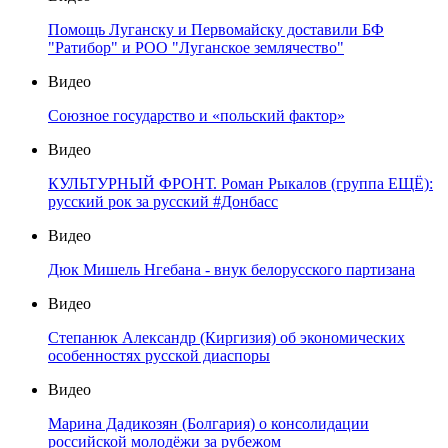
Помощь Луганску и Первомайску доставили БФ
"Ратибор" и РОО "Луганское землячество"
Видео
Союзное государство и «польский фактор»
Видео
КУЛЬТУРНЫЙ ФРОНТ. Роман Рыкалов (группа ЕЩЁ):
русский рок за русский #Донбасс
Видео
Дюк Мишель Нгебана - внук белорусского партизана
Видео
Степанюк Александр (Киргизия) об экономических
особенностях русской диаспоры
Видео
Марина Дадикозян (Болгария) о консолидации
российской молодёжи за рубежом