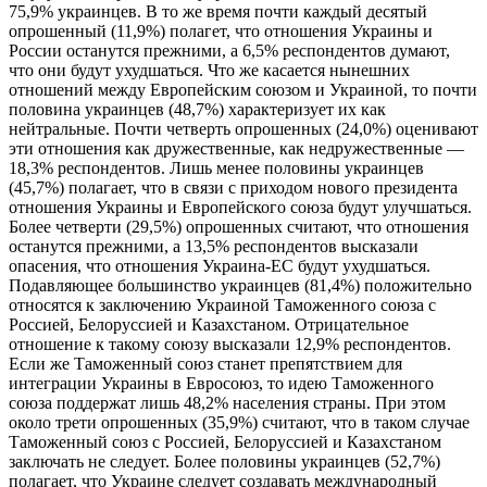
75,9% украинцев. В то же время почти каждый десятый
опрошенный (11,9%) полагет, что отношения Украины и
России останутся прежними, а 6,5% респондентов думают,
что они будут ухудшаться. Что же касается нынешних
отношений между Европейским союзом и Украиной, то почти
половина украинцев (48,7%) характеризует их как
нейтральные. Почти четверть опрошенных (24,0%) оценивают
эти отношения как дружественные, как недружественные —
18,3% респондентов. Лишь менее половины украинцев
(45,7%) полагает, что в связи с приходом нового президента
отношения Украины и Европейского союза будут улучшаться.
Более четверти (29,5%) опрошенных считают, что отношения
останутся прежними, а 13,5% респондентов высказали
опасения, что отношения Украина-ЕС будут ухудшаться.
Подавляющее большинство украинцев (81,4%) положительно
относятся к заключению Украиной Таможенного союза с
Россией, Белоруссией и Казахстаном. Отрицательное
отношение к такому союзу высказали 12,9% респондентов.
Если же Таможенный союз станет препятствием для
интеграции Украины в Евросоюз, то идею Таможенного
союза поддержат лишь 48,2% населения страны. При этом
около трети опрошенных (35,9%) считают, что в таком случае
Таможенный союз с Россией, Белоруссией и Казахстаном
заключать не следует. Более половины украинцев (52,7%)
полагает, что Украине следует создавать международный