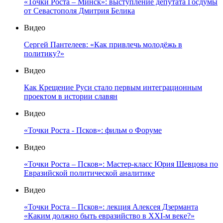
«Точки Роста – Минск»: выступление депутата Госдумы
от Севастополя Дмитрия Белика
Видео
Сергей Пантелеев: «Как привлечь молодёжь в
политику?»
Видео
Как Крещение Руси стало первым интеграционным
проектом в истории славян
Видео
«Точки Роста - Псков»: фильм о Форуме
Видео
«Точки Роста – Псков»: Мастер-класс Юрия Шевцова по
Евразийской политической аналитике
Видео
«Точки Роста – Псков»: лекция Алексея Дзерманта
«Каким должно быть евразийство в XXI-м веке?»