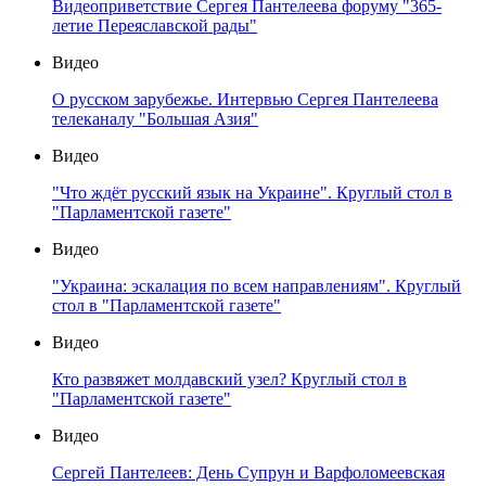
Видеоприветствие Сергея Пантелеева форуму "365-
летие Переяславской рады"
Видео
О русском зарубежье. Интервью Сергея Пантелеева
телеканалу "Большая Азия"
Видео
"Что ждёт русский язык на Украине". Круглый стол в
"Парламентской газете"
Видео
"Украина: эскалация по всем направлениям". Круглый
стол в "Парламентской газете"
Видео
Кто развяжет молдавский узел? Круглый стол в
"Парламентской газете"
Видео
Сергей Пантелеев: День Супрун и Варфоломеевская