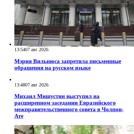
13:54
07 авг 2026
Мэрия Вильнюса запретила письменные
обращения на русском языке
13:48
07 авг 2026
Михаил Мишустин выступил на
расширенном заседании Евразийского
межправительственного совета в Чолпон-
Ате