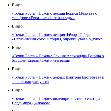
Видео
«Точки Роста – Псков»: лекция Бориса Межуева о
метафоре «Евразийской Атлантиды»
Видео
«Точки Роста – Псков»: лекция Фёдора Гайды
«Евразийский союз: история, опрокинутая в будущее»
Видео
«Точки Роста – Псков»: Лекция Александра Гущина о
будущем Евразийской интеграции
Видео
«Точки Роста – Псков»: доклад Дмитрия Евстафьева и
экспертная дискуссия
Видео
«Точки Роста – Псков»: видеоприветствие сенатора
Владимира Джабарова