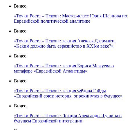
Видео
«Точки Роста – Псков»: Мастер-класс Юрия Шевцова по
Евразийской политической аналитике
Видео
«Точки Роста – Псков»: лекция Алексея Дзерманта
«Каким должно быть евразийство в XXI-м веке?»
Видео
«Точки Роста – Псков»: лекция Бориса Межуева о
метафоре «Евразийской Атлантиды»
Видео
«Точки Роста – Псков»: лекция Фёдора Гайды
«Евразийский союз: история, опрокинутая в будущее»
Видео
«Точки Роста – Псков»: Лекция Александра Гущина о
будущем Евразийской интеграции