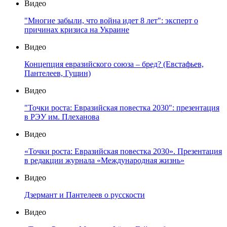
Видео
"Многие забыли, что война идет 8 лет": эксперт о
причинах кризиса на Украине
Видео
Концепция евразийского союза – бред? (Евстафьев,
Пантелеев, Гущин)
Видео
"Точки роста: Евразийская повестка 2030": презентация
в РЭУ им. Плеханова
Видео
«Точки роста: Евразийская повестка 2030». Презентация
в редакции журнала «Международная жизнь»
Видео
Дзермант и Пантелеев о русскости
Видео