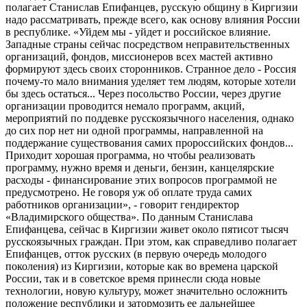
полагает Станислав Епифанцев, русскую общину в Киргизии
надо рассматривать, прежде всего, как основу влияния России
в республике. «Уйдем мы - уйдет и российское влияние.
Западные страны сейчас посредством неправительственных
организаций, фондов, миссионеров всех мастей активно
формируют здесь своих сторонников. Странное дело - Россия
почему-то мало внимания уделяет тем людям, которые хотели
бы здесь остаться... Через посольство России, через другие
организации проводится немало программ, акций,
мероприятий по поддевке русскоязычного населения, однако
до сих пор нет ни одной программы, направленной на
поддержание существования самих пророссийских фондов...
Приходит хорошая программа, но чтобы реализовать
программу, нужно время и деньги, бензин, канцелярские
расходы - финансирование этих вопросов программой не
предусмотрено. Не говоря уж об оплате труда самих
работников организации», - говорит гендиректор
«Владимирского общества». По данным Станислава
Епифанцева, сейчас в Киргизии живет около пятисот тысяч
русскоязычных граждан. При этом, как справедливо полагает
Епифанцев, отток русских (в первую очередь молодого
поколения) из Киргизии, которые как во времена царской
России, так и в советское время принесли сюда новые
технологии, новую культуру, может значительно осложнить
положение республики и затормозить ее дальнейшее