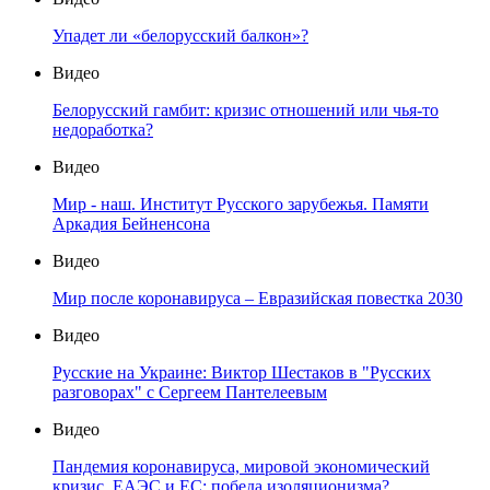
Упадет ли «белорусский балкон»?
Видео
Белорусский гамбит: кризис отношений или чья-то
недоработка?
Видео
Мир - наш. Институт Русского зарубежья. Памяти
Аркадия Бейненсона
Видео
Мир после коронавируса – Евразийская повестка 2030
Видео
Русские на Украине: Виктор Шестаков в "Русских
разговорах" с Сергеем Пантелеевым
Видео
Пандемия коронавируса, мировой экономический
кризис, ЕАЭС и ЕС: победа изоляционизма?