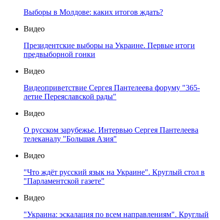
Выборы в Молдове: каких итогов ждать?
Видео
Президентские выборы на Украине. Первые итоги
предвыборной гонки
Видео
Видеоприветствие Сергея Пантелеева форуму "365-
летие Переяславской рады"
Видео
О русском зарубежье. Интервью Сергея Пантелеева
телеканалу "Большая Азия"
Видео
"Что ждёт русский язык на Украине". Круглый стол в
"Парламентской газете"
Видео
"Украина: эскалация по всем направлениям". Круглый