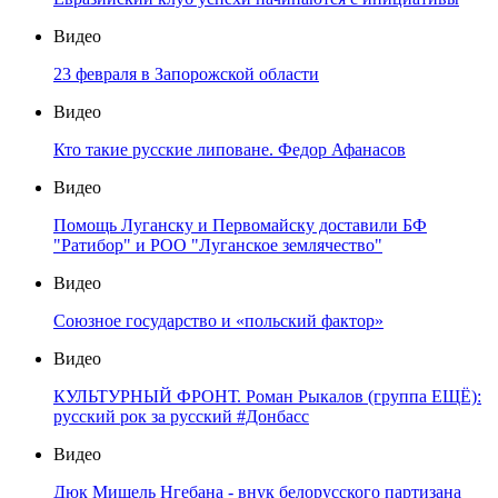
Видео
23 февраля в Запорожской области
Видео
Кто такие русские липоване. Федор Афанасов
Видео
Помощь Луганску и Первомайску доставили БФ
"Ратибор" и РОО "Луганское землячество"
Видео
Союзное государство и «польский фактор»
Видео
КУЛЬТУРНЫЙ ФРОНТ. Роман Рыкалов (группа ЕЩЁ):
русский рок за русский #Донбасс
Видео
Дюк Мишель Нгебана - внук белорусского партизана