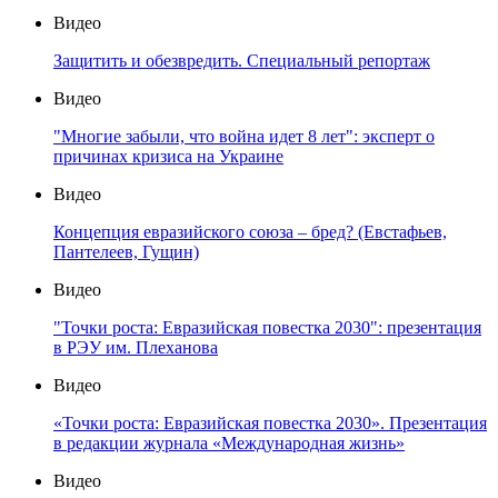
Видео
Защитить и обезвредить. Специальный репортаж
Видео
"Многие забыли, что война идет 8 лет": эксперт о
причинах кризиса на Украине
Видео
Концепция евразийского союза – бред? (Евстафьев,
Пантелеев, Гущин)
Видео
"Точки роста: Евразийская повестка 2030": презентация
в РЭУ им. Плеханова
Видео
«Точки роста: Евразийская повестка 2030». Презентация
в редакции журнала «Международная жизнь»
Видео