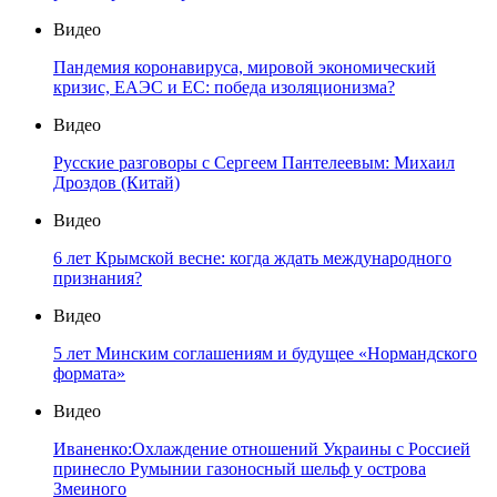
Видео
Пандемия коронавируса, мировой экономический
кризис, ЕАЭС и ЕС: победа изоляционизма?
Видео
Русские разговоры с Сергеем Пантелеевым: Михаил
Дроздов (Китай)
Видео
6 лет Крымской весне: когда ждать международного
признания?
Видео
5 лет Минским соглашениям и будущее «Нормандского
формата»
Видео
Иваненко:Охлаждение отношений Украины с Россией
принесло Румынии газоносный шельф у острова
Змеиного