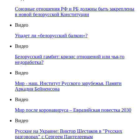
Союзные отношения РФ и РБ должны быть закреплены
в новой белорусской Конституции
Видео
Упадет ли «белорусский балкон»?
Видео
Белорусский гамбит: кризис отношений или чья-то
недоработка?
Видео
Мир - наш. Институт Русского зарубежья. Памяти
Аркадия Бейненсона
Видео
Мир после коронавируса – Евразийская повестка 2030
Видео
Русские на Украине: Виктор Шестаков в "Русских
разговорах" с Сергеем Пантелеевым