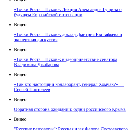
«Точки Роста – Псков»: Лекция Александра Гущина о
будущем Евразийской интеграции
Видео
«Точки Роста – Псков»: доклад Дмитрия Евстафьева и
экспертная дискуссия
Видео
«Точки Роста – Псков»: видеоприветствие сенатора
Владимира Джабарова
Видео
«Так кто настоящий коллаборант, генерал Хомчак?» —
Сергей Пантелеев
Видео
Обратная сторона ожиданий: будни российского Крыма
Видео
"Русские разговоры": Русская идея Федора Достоевского