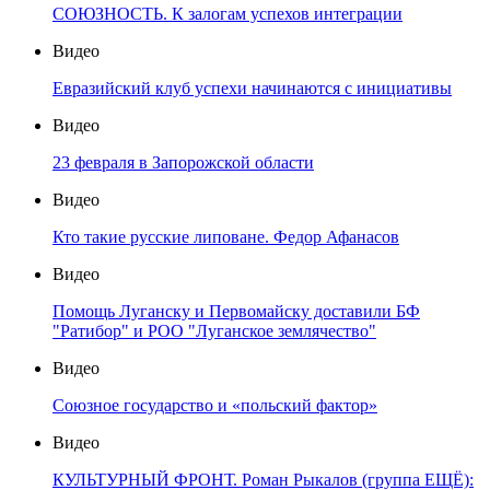
СОЮЗНОСТЬ. К залогам успехов интеграции
Видео
Евразийский клуб успехи начинаются с инициативы
Видео
23 февраля в Запорожской области
Видео
Кто такие русские липоване. Федор Афанасов
Видео
Помощь Луганску и Первомайску доставили БФ
"Ратибор" и РОО "Луганское землячество"
Видео
Союзное государство и «польский фактор»
Видео
КУЛЬТУРНЫЙ ФРОНТ. Роман Рыкалов (группа ЕЩЁ):