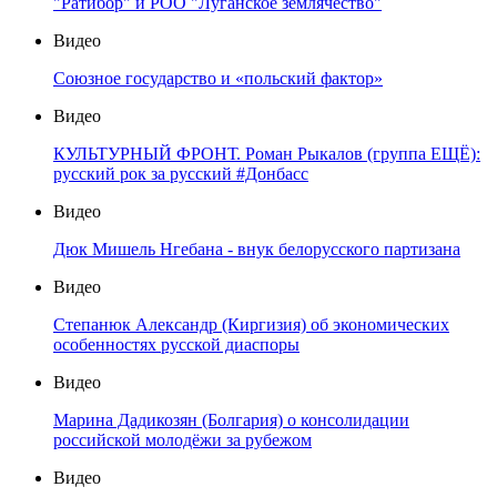
"Ратибор" и РОО "Луганское землячество"
Видео
Союзное государство и «польский фактор»
Видео
КУЛЬТУРНЫЙ ФРОНТ. Роман Рыкалов (группа ЕЩЁ):
русский рок за русский #Донбасс
Видео
Дюк Мишель Нгебана - внук белорусского партизана
Видео
Степанюк Александр (Киргизия) об экономических
особенностях русской диаспоры
Видео
Марина Дадикозян (Болгария) о консолидации
российской молодёжи за рубежом
Видео