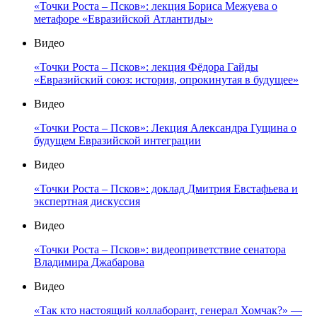
«Точки Роста – Псков»: лекция Бориса Межуева о
метафоре «Евразийской Атлантиды»
Видео
«Точки Роста – Псков»: лекция Фёдора Гайды
«Евразийский союз: история, опрокинутая в будущее»
Видео
«Точки Роста – Псков»: Лекция Александра Гущина о
будущем Евразийской интеграции
Видео
«Точки Роста – Псков»: доклад Дмитрия Евстафьева и
экспертная дискуссия
Видео
«Точки Роста – Псков»: видеоприветствие сенатора
Владимира Джабарова
Видео
«Так кто настоящий коллаборант, генерал Хомчак?» —