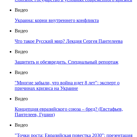
Видео
Украина: корни внутреннего конфликта
Видео
Что такое Русский мир? Лекция Сергея Пантелеева
Видео
Защитить и обезвредить. Специальный репортаж
Видео
"Многие забыли, что война идет 8 лет": эксперт о
причинах кризиса на Украине
Видео
Концепция евразийского союза – бред? (Евстафьев,
Пантелеев, Гущин)
Видео
"Точки роста: Евразийская повестка 2030": презентация