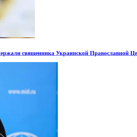
держали священника Украинской Православной Ц