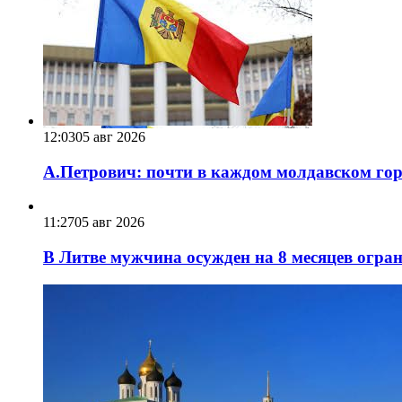
12:03
05 авг 2026
А.Петрович: почти в каждом молдавском горо
11:27
05 авг 2026
В Литве мужчина осужден на 8 месяцев огра