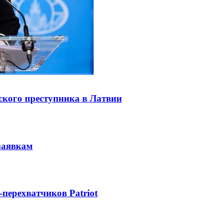
ского преступника в Латвии
заявкам
-перехватчиков Patriot