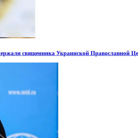
держали священника Украинской Православной Ц