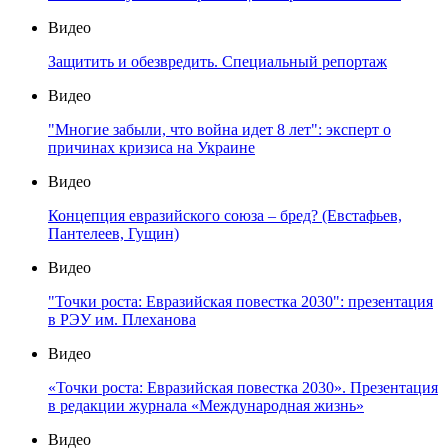
Видео
Защитить и обезвредить. Специальный репортаж
Видео
"Многие забыли, что война идет 8 лет": эксперт о
причинах кризиса на Украине
Видео
Концепция евразийского союза – бред? (Евстафьев,
Пантелеев, Гущин)
Видео
"Точки роста: Евразийская повестка 2030": презентация
в РЭУ им. Плеханова
Видео
«Точки роста: Евразийская повестка 2030». Презентация
в редакции журнала «Международная жизнь»
Видео