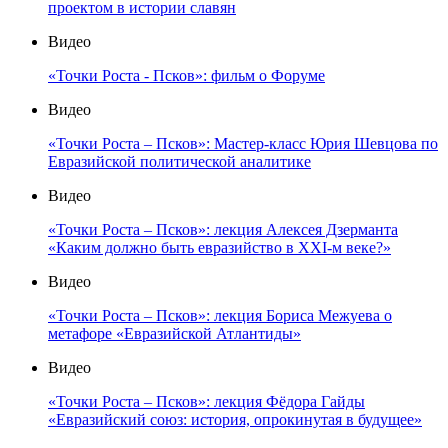
проектом в истории славян
Видео
«Точки Роста - Псков»: фильм о Форуме
Видео
«Точки Роста – Псков»: Мастер-класс Юрия Шевцова по
Евразийской политической аналитике
Видео
«Точки Роста – Псков»: лекция Алексея Дзерманта
«Каким должно быть евразийство в XXI-м веке?»
Видео
«Точки Роста – Псков»: лекция Бориса Межуева о
метафоре «Евразийской Атлантиды»
Видео
«Точки Роста – Псков»: лекция Фёдора Гайды
«Евразийский союз: история, опрокинутая в будущее»