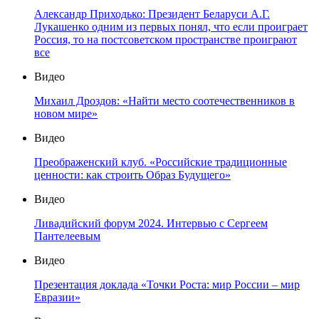
Александр Приходько: Президент Беларуси А.Г.
Лукашенко одним из первых понял, что если проиграет
Россия, то на постсоветском пространстве проиграют
все
Видео
Михаил Дроздов: «Найти место соотечественников в
новом мире»
Видео
Преображенский клуб. «Российские традиционные
ценности: как строить Образ Будущего»
Видео
Ливадийский форум 2024. Интервью с Сергеем
Пантелеевым
Видео
Презентация доклада «Точки Роста: мир России – мир
Евразии»