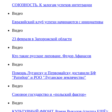
СОЮЗНОСТЬ. К залогам успехов интеграции
Видео
Евразийский клуб успехи начинаются с инициативы
Видео
23 февраля в Запорожской области
Видео
Кто такие русские липоване. Федор Афанасов
Видео
Помощь Луганску и Первомайску доставили БФ
"Ратибор" и РОО "Луганское землячество"
Видео
Союзное государство и «польский фактор»
Видео
КУЛЬТУРНЫЙ ФРОНТ. Роман Рыкалов (группа ЕЩЁ):