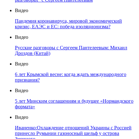
Видео
Пандемия коронавируса, мировой экономический
кризис, ЕАЭС и ЕС: победа изоляционизма?
Видео
Русские разговоры с Сергеем Пантелеевым: Михаил
Дроздов (Китай)
Видео
6 лет Крымской весне: когда ждать международного
признания?
Видео
5 лет Минским соглашениям и будущее «Нормандского
формата»
Видео
Иваненко:Охлаждение отношений Украины с Россией
принесло Румынии газоносный шельф у острова
Змеиного