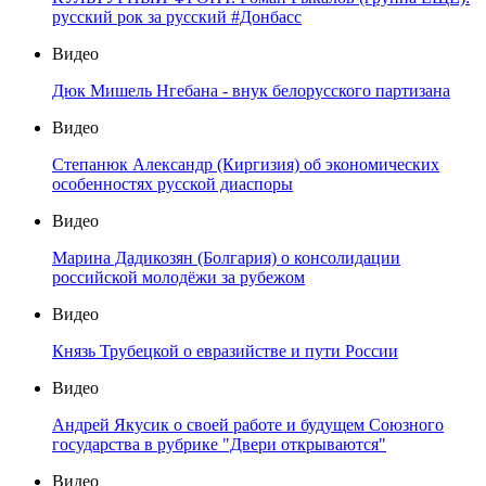
русский рок за русский #Донбасс
Видео
Дюк Мишель Нгебана - внук белорусского партизана
Видео
Степанюк Александр (Киргизия) об экономических
особенностях русской диаспоры
Видео
Марина Дадикозян (Болгария) о консолидации
российской молодёжи за рубежом
Видео
Князь Трубецкой о евразийстве и пути России
Видео
Андрей Якусик о своей работе и будущем Союзного
государства в рубрике "Двери открываются"
Видео