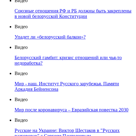
Видео
Союзные отношения РФ и РБ должны быть закреплены
в новой белорусской Конституции
Видео
Упадет ли «белорусский балкон»?
Видео
Белорусский гамбит: кризис отношений или чья-то
недоработка?
Видео
Мир - наш. Институт Русского зарубежья. Памяти
Аркадия Бейненсона
Видео
Мир после коронавируса – Евразийская повестка 2030
Видео
Русские на Украине: Виктор Шестаков в "Русских
разговорах" с Сергеем Пантелеевым