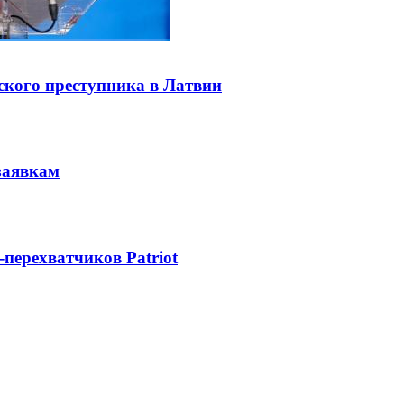
ского преступника в Латвии
заявкам
-перехватчиков Patriot