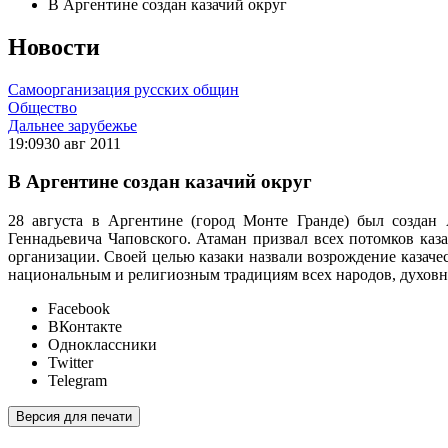
В Аргентине создан казачий округ
Новости
Самоорганизация русских общин
Общество
Дальнее зарубежье
19:09
30 авг 2011
В Аргентине создан казачий округ
28 августа в Аргентине (город Монте Гранде) был создан
Геннадьевича Чаповского. Атаман призвал всех потомков каза
организации. Своей целью казаки назвали возрождение казач
национальным и религиозным традициям всех народов, духовн
Facebook
ВКонтакте
Одноклассники
Twitter
Telegram
Версия для печати