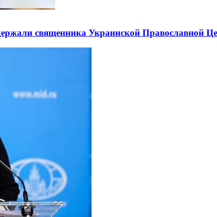
держали священника Украинской Православной Ц