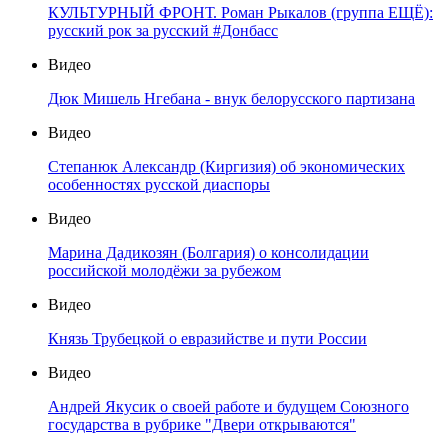
КУЛЬТУРНЫЙ ФРОНТ. Роман Рыкалов (группа ЕЩЁ):
русский рок за русский #Донбасс
Видео
Дюк Мишель Нгебана - внук белорусского партизана
Видео
Степанюк Александр (Киргизия) об экономических
особенностях русской диаспоры
Видео
Марина Дадикозян (Болгария) о консолидации
российской молодёжи за рубежом
Видео
Князь Трубецкой о евразийстве и пути России
Видео
Андрей Якусик о своей работе и будущем Союзного
государства в рубрике "Двери открываются"