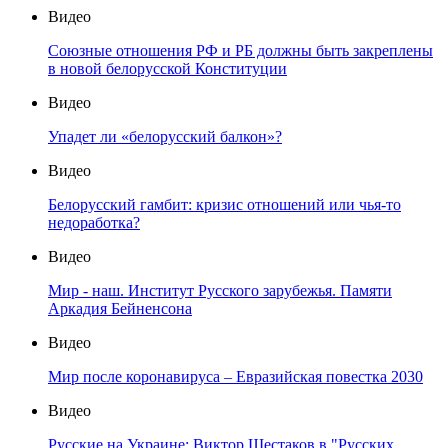
Видео
Союзные отношения РФ и РБ должны быть закреплены
в новой белорусской Конституции
Видео
Упадет ли «белорусский балкон»?
Видео
Белорусский гамбит: кризис отношений или чья-то
недоработка?
Видео
Мир - наш. Институт Русского зарубежья. Памяти
Аркадия Бейненсона
Видео
Мир после коронавируса – Евразийская повестка 2030
Видео
Русские на Украине: Виктор Шестаков в "Русских