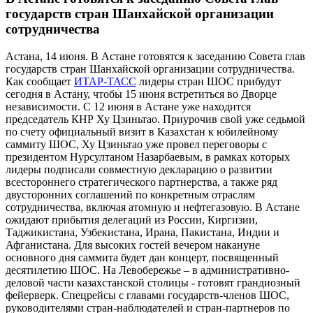
государств стран Шанхайской организации
сотрудничества
Астана, 14 июня. В Астане готовятся к заседанию Совета глав
государств стран Шанхайской организации сотрудничества.
Как сообщает
ИТАР-ТАСС
лидеры стран ШОС прибудут
сегодня в Астану, чтобы 15 июня встретиться во Дворце
независимости. С 12 июня в Астане уже находится
председатель КНР Ху Цзиньтао. Приурочив свой уже седьмой
по счету официальный визит в Казахстан к юбилейному
саммиту ШОС, Ху Цзиньтао уже провел переговоры с
президентом Нурсултаном Назарбаевым, в рамках которых
лидеры подписали совместную декларацию о развитии
всестороннего стратегического партнерства, а также ряд
двусторонних соглашений по конкретным отраслям
сотрудничества, включая атомную и нефтегазовую. В Астане
ожидают прибытия делегаций из России, Киргизии,
Таджикистана, Узбекистана, Ирана, Пакистана, Индии и
Афганистана. Для высоких гостей вечером накануне
основного дня саммита будет дан концерт, посвященный
десятилетию ШОС. На Левобережье – в административно-
деловой части казахстанской столицы - готовят грандиозный
фейерверк. Спецрейсы с главами государств-членов ШОС,
руководителями стран-наблюдателей и стран-партнеров по