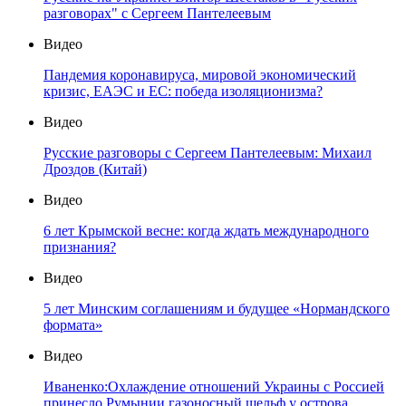
разговорах" с Сергеем Пантелеевым
Видео
Пандемия коронавируса, мировой экономический
кризис, ЕАЭС и ЕС: победа изоляционизма?
Видео
Русские разговоры с Сергеем Пантелеевым: Михаил
Дроздов (Китай)
Видео
6 лет Крымской весне: когда ждать международного
признания?
Видео
5 лет Минским соглашениям и будущее «Нормандского
формата»
Видео
Иваненко:Охлаждение отношений Украины с Россией
принесло Румынии газоносный шельф у острова