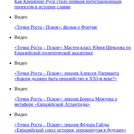
Как Крещение Руси стало первым интеграционным
проектом в истории славян
Видео
«Точки Роста - Псков»: фильм о Форуме
Видео
«Точки Роста – Псков»: Мастер-класс Юрия Шевцова по
Евразийской политической аналитике
Видео
«Точки Роста – Псков»: лекция Алексея Дзерманта
«Каким должно быть евразийство в XXI-м веке?»
Видео
«Точки Роста – Псков»: лекция Бориса Межуева о
метафоре «Евразийской Атлантиды»
Видео
«Точки Роста – Псков»: лекция Фёдора Гайды
«Евразийский союз: история, опрокинутая в будущее»