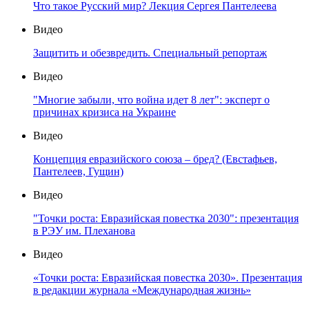
Что такое Русский мир? Лекция Сергея Пантелеева
Видео
Защитить и обезвредить. Специальный репортаж
Видео
"Многие забыли, что война идет 8 лет": эксперт о
причинах кризиса на Украине
Видео
Концепция евразийского союза – бред? (Евстафьев,
Пантелеев, Гущин)
Видео
"Точки роста: Евразийская повестка 2030": презентация
в РЭУ им. Плеханова
Видео
«Точки роста: Евразийская повестка 2030». Презентация
в редакции журнала «Международная жизнь»