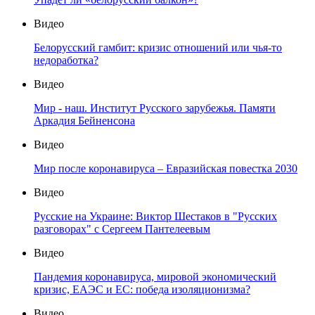
Видео
Белорусский гамбит: кризис отношений или чья-то
недоработка?
Видео
Мир - наш. Институт Русского зарубежья. Памяти
Аркадия Бейненсона
Видео
Мир после коронавируса – Евразийская повестка 2030
Видео
Русские на Украине: Виктор Шестаков в "Русских
разговорах" с Сергеем Пантелеевым
Видео
Пандемия коронавируса, мировой экономический
кризис, ЕАЭС и ЕС: победа изоляционизма?
Видео