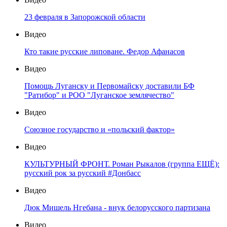
23 февраля в Запорожской области
Видео
Кто такие русские липоване. Федор Афанасов
Видео
Помощь Луганску и Первомайску доставили БФ
"Ратибор" и РОО "Луганское землячество"
Видео
Союзное государство и «польский фактор»
Видео
КУЛЬТУРНЫЙ ФРОНТ. Роман Рыкалов (группа ЕЩЁ):
русский рок за русский #Донбасс
Видео
Дюк Мишель Нгебана - внук белорусского партизана
Видео