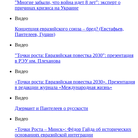
"Многие забыли, что война идет 8 лет": эксперт о
причинах кризиса на Украине
Видео
Концепция евразийского союза – бред? (Евстафьев,
Пантелеев, Гущин)
Видео
"Точки роста: Евразийская повестка 2030": презентация
в РЭУ им. Плеханова
Видео
«Точки роста: Евразийская повестка 2030». Презентация
в редакции журнала «Международная жизнь»
Видео
Дзермант и Пантелеев о русскости
Видео
«Точки Роста – Минск»: Фёдор Гайда об исторических
основаниях евразийской интеграции