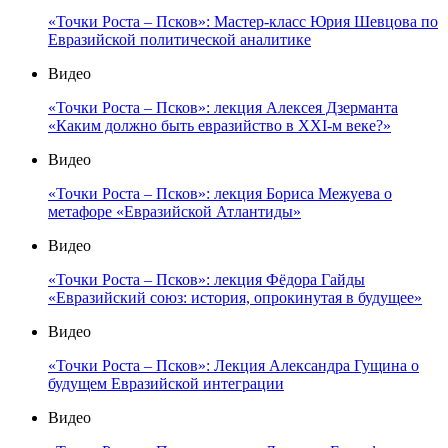
«Точки Роста – Псков»: Мастер-класс Юрия Шевцова по
Евразийской политической аналитике
Видео
«Точки Роста – Псков»: лекция Алексея Дзерманта
«Каким должно быть евразийство в XXI-м веке?»
Видео
«Точки Роста – Псков»: лекция Бориса Межуева о
метафоре «Евразийской Атлантиды»
Видео
«Точки Роста – Псков»: лекция Фёдора Гайды
«Евразийский союз: история, опрокинутая в будущее»
Видео
«Точки Роста – Псков»: Лекция Александра Гущина о
будущем Евразийской интеграции
Видео