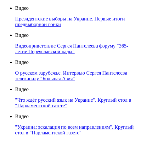
Видео
Президентские выборы на Украине. Первые итоги
предвыборной гонки
Видео
Видеоприветствие Сергея Пантелеева форуму "365-
летие Переяславской рады"
Видео
О русском зарубежье. Интервью Сергея Пантелеева
телеканалу "Большая Азия"
Видео
"Что ждёт русский язык на Украине". Круглый стол в
"Парламентской газете"
Видео
"Украина: эскалация по всем направлениям". Круглый
стол в "Парламентской газете"