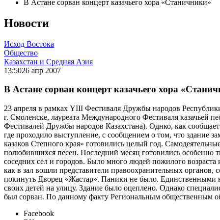
В Астане сорван концерт казачьего хора «Станичники»
Новости
Исход Востока
Общество
Казахстан и Средняя Азия
13:50
26 апр 2007
В Астане сорван концерт казачьего хора «Стани
23 апреля в рамках YIII Фестиваля Дружбы народов Республики
г. Смоленске, лауреата Международного Фестиваля казачьей п
Фестивалей Дружбы народов Казахстана). Однко, как сообщает
где проходило выступление, с сообщением о том, что здание
казаков Степного края» готовились целый год. Самодеятельны
полюбившихся песен. Последний месяц готовились особенно тщ
соседних сел и городов. Было много людей пожилого возраста и
как в зал вошли представители правоохранительных органов, 
покинуть Дворец «Жастар». Паники не было. Единственными 
своих детей на улицу. Здание было оцеплено. Однако специал
был сорван. По данному факту Региональным общественным об
Facebook