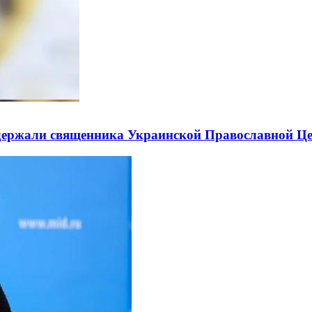
держали священника Украинской Православной Ц