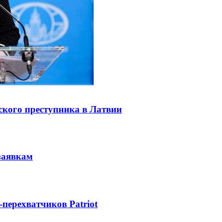
ского преступника в Латвии
заявкам
-перехватчиков Patriot