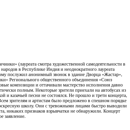
ничники» (лауреата смотра художественной самодеятельности в
 народов в Республике Индия и неоднократного лауреата
 тому послужил анонимный звонок в здание Дворца «Жастар»,
ники» Регионального общественного объединения «Союз
новые композиции и оттачивали мастерство исполнения давно
тически полным. Некоторые зрители приехали на автобусах из
й и казачьей песни не состоялся. Не прошло и трети концерта,
 Всем зрителям и артистам было предложено в спешном порядке
воскресную школу. Они с тревожными лицами быстро выводили
кта, никаких признаков взрывчатки не обнаружили. Концерт
е заявление.