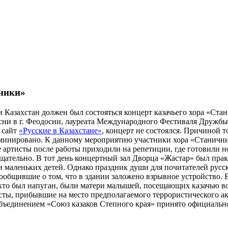
чники»
 Казахстан должен был состояться концерт казачьего хора «Ста
есни в г. Феодосии, лауреата Международного Фестиваля Дружбы
 сайт
«Русские в Казахстане»
, концерт не состоялся. Причиной
 заминировано. К данному мероприятию участники хора «Станич
е артисты после работы приходили на репетиции, где готовили 
ательно. В тот день концертный зал Дворца «Жастар» был прак
 маленьких детей. Однако праздник души для почитателей русско
сообщившие о том, что в здании заложено взрывное устройство.
кто был напуган, были матери малышей, посещающих казачью 
исты, прибывшие на место предполагаемого террористического а
ъединением «Союз казаков Степного края» принято официально