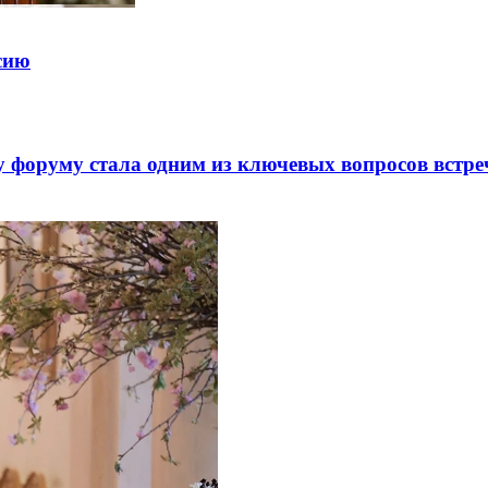
ссию
 форуму стала одним из ключевых вопросов встре