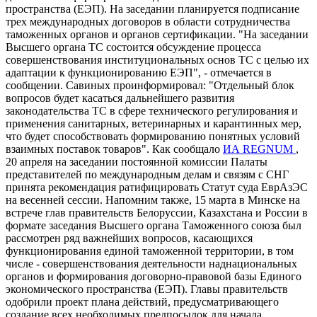
пространства (ЕЭП). На заседании планируется подписание
трех международных договоров в области сотрудничества
таможенных органов и органов сертификации. "На заседании
Высшего органа ТС состоится обсуждение процесса
совершенствования институциональных основ ТС с целью их
адаптации к функционированию ЕЭП", - отмечается в
сообщении. Савиных проинформировал: "Отдельный блок
вопросов будет касаться дальнейшего развития
законодательства ТС в сфере технического регулирования и
применения санитарных, ветеринарных и карантинных мер,
что будет способствовать формированию понятных условий
взаимных поставок товаров". Как сообщало
ИА REGNUM
,
20 апреля на заседании постоянной комиссии Палаты
представителей по международным делам и связям с СНГ
принята рекомендация ратифицировать Статут суда ЕврАзЭС
на весенней сессии. Напомним также, 15 марта в Минске на
встрече глав правительств Белоруссии, Казахстана и России в
формате заседания Высшего органа Таможенного союза был
рассмотрен ряд важнейших вопросов, касающихся
функционирования единой таможенной территории, в том
числе - совершенствования деятельности наднациональных
органов и формирования договорно-правовой базы Единого
экономического пространства (ЕЭП). Главы правительств
одобрили проект плана действий, предусматривающего
создание всех необходимых предпосылок для начала