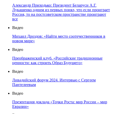
Александр Приходько: Президент Беларуси А.Г.
Лукашенко одним из первых понял, что если проиграет
Россия, то на постсоветском пространстве проиграют
все
Видео
Михаил Дроздов: «Найти место соотечественников в
новом мире»
Видео
Преображенский клуб. «Российские традиционные
ценности: как строить Образ Будущего»
Видео
Ливадийский форум 2024. Интервью с Сергеем
Пантелеевым
Видео
Презентация доклада «Точки Роста: мир России – мир
Евразии»