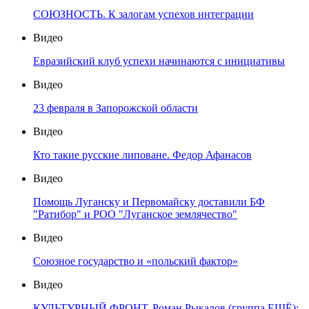
СОЮЗНОСТЬ. К залогам успехов интеграции
Видео
Евразийский клуб успехи начинаются с инициативы
Видео
23 февраля в Запорожской области
Видео
Кто такие русские липоване. Федор Афанасов
Видео
Помощь Луганску и Первомайску доставили БФ
"Ратибор" и РОО "Луганское землячество"
Видео
Союзное государство и «польский фактор»
Видео
КУЛЬТУРНЫЙ ФРОНТ. Роман Рыкалов (группа ЕЩЁ):