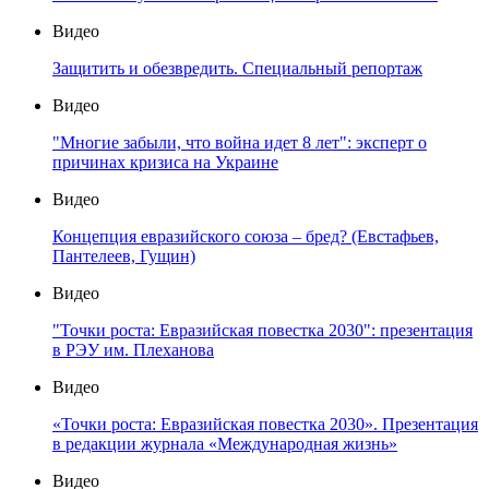
Видео
Защитить и обезвредить. Специальный репортаж
Видео
"Многие забыли, что война идет 8 лет": эксперт о
причинах кризиса на Украине
Видео
Концепция евразийского союза – бред? (Евстафьев,
Пантелеев, Гущин)
Видео
"Точки роста: Евразийская повестка 2030": презентация
в РЭУ им. Плеханова
Видео
«Точки роста: Евразийская повестка 2030». Презентация
в редакции журнала «Международная жизнь»
Видео