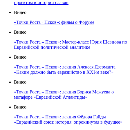
проектом в истории славян
Видео
«Точки Роста - Псков»: фильм о Форуме
Видео
«Точки Роста – Псков»: Мастер-класс Юрия Шевцова по
Евразийской политической аналитике
Видео
«Точки Роста – Псков»: лекция Алексея Дзерманта
«Каким должно быть евразийство в XXI-м веке?»
Видео
«Точки Роста – Псков»: лекция Бориса Межуева о
метафоре «Евразийской Атлантиды»
Видео
«Точки Роста – Псков»: лекция Фёдора Гайды
«Евразийский союз: история, опрокинутая в будущее»