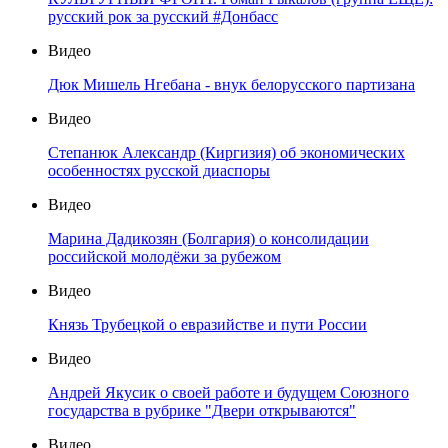
русский рок за русский #Донбасс
Видео
Дюк Мишель Нгебана - внук белорусского партизана
Видео
Степанюк Александр (Киргизия) об экономических
особенностях русской диаспоры
Видео
Марина Дадикозян (Болгария) о консолидации
российской молодёжи за рубежом
Видео
Князь Трубецкой о евразийстве и пути России
Видео
Андрей Якусик о своей работе и будущем Союзного
государства в рубрике "Двери открываются"
Видео