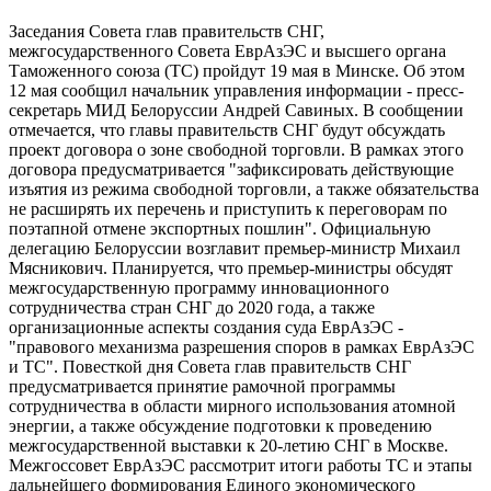
Заседания Совета глав правительств СНГ,
межгосударственного Совета ЕврАзЭС и высшего органа
Таможенного союза (ТС) пройдут 19 мая в Минске. Об этом
12 мая сообщил начальник управления информации - пресс-
секретарь МИД Белоруссии Андрей Савиных. В сообщении
отмечается, что главы правительств СНГ будут обсуждать
проект договора о зоне свободной торговли. В рамках этого
договора предусматривается "зафиксировать действующие
изъятия из режима свободной торговли, а также обязательства
не расширять их перечень и приступить к переговорам по
поэтапной отмене экспортных пошлин". Официальную
делегацию Белоруссии возглавит премьер-министр Михаил
Мясникович. Планируется, что премьер-министры обсудят
межгосударственную программу инновационного
сотрудничества стран СНГ до 2020 года, а также
организационные аспекты создания суда ЕврАзЭС -
"правового механизма разрешения споров в рамках ЕврАзЭС
и ТС". Повесткой дня Совета глав правительств СНГ
предусматривается принятие рамочной программы
сотрудничества в области мирного использования атомной
энергии, а также обсуждение подготовки к проведению
межгосударственной выставки к 20-летию СНГ в Москве.
Межгоссовет ЕврАзЭС рассмотрит итоги работы ТС и этапы
дальнейшего формирования Единого экономического