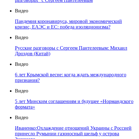
разговорах" с Сергеем Пантелеевым
Видео
Пандемия коронавируса, мировой экономический
кризис, ЕАЭС и ЕС: победа изоляционизма?
Видео
Русские разговоры с Сергеем Пантелеевым: Михаил
Дроздов (Китай)
Видео
6 лет Крымской весне: когда ждать международного
признания?
Видео
5 лет Минским соглашениям и будущее «Нормандского
формата»
Видео
Иваненко:Охлаждение отношений Украины с Россией
принесло Румынии газоносный шельф у острова