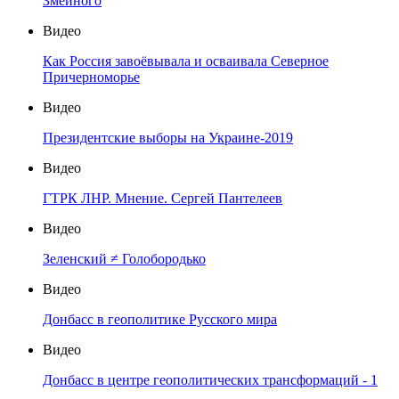
Змеиного
Видео
Как Россия завоёвывала и осваивала Северное
Причерноморье
Видео
Президентские выборы на Украине-2019
Видео
ГТРК ЛНР. Мнение. Сергей Пантелеев
Видео
Зеленский ≠ Голобородько
Видео
Донбасс в геополитике Русского мира
Видео
Донбасс в центре геополитических трансформаций - 1