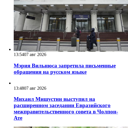
13:54
07 авг 2026
Мэрия Вильнюса запретила письменные
обращения на русском языке
13:48
07 авг 2026
Михаил Мишустин выступил на
расширенном заседании Евразийского
межправительственного совета в Чолпон-
Ате