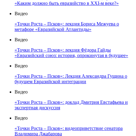
«Каким должно быть евразийство в XXI-м веке?»
Видео
«Точки Роста – Псков»: лекция Бориса Межуева о
метафоре «Евразийской Атлантиды»
Видео
«Точки Роста – Псков»: лекция Фёдора Гайды
«Евразийский союз: история, опрокинутая в будущее»
Видео
«Точки Роста – Псков»: Лекция Александра Гущина о
будущем Евразийской интеграции
Видео
«Точки Роста – Псков»: доклад Дмитрия Евстафьева и
экспертная дискуссия
Видео
«Точки Роста – Псков»: видеоприветствие сенатора
Владимира Джабарова