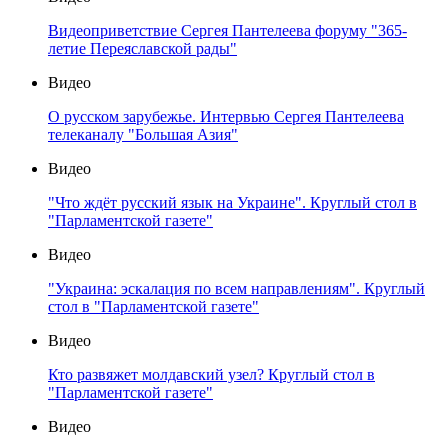
Видеоприветствие Сергея Пантелеева форуму "365-
летие Переяславской рады"
Видео
О русском зарубежье. Интервью Сергея Пантелеева
телеканалу "Большая Азия"
Видео
"Что ждёт русский язык на Украине". Круглый стол в
"Парламентской газете"
Видео
"Украина: эскалация по всем направлениям". Круглый
стол в "Парламентской газете"
Видео
Кто развяжет молдавский узел? Круглый стол в
"Парламентской газете"
Видео