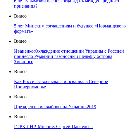
6 лет Крымской весне: когда ждать международного
признания?
Видео
5 лет Минским соглашениям и будущее «Нормандского
формата»
Видео
Иваненко:Охлаждение отношений Украины с Россией
принесло Румынии газоносный шельф у острова
Змеиного
Видео
Как Россия завоёвывала и осваивала Северное
Причерноморье
Видео
Президентские выборы на Украине-2019
Видео
ГТРК ЛНР. Мнение. Сергей Пантелеев