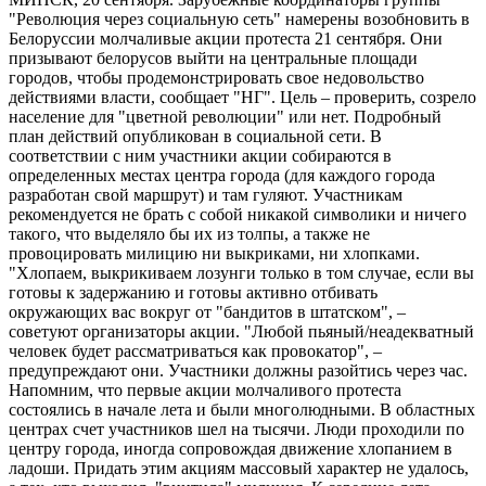
"Революция через социальную сеть" намерены возобновить в
Белоруссии молчаливые акции протеста 21 сентября. Они
призывают белорусов выйти на центральные площади
городов, чтобы продемонстрировать свое недовольство
действиями власти, сообщает "НГ". Цель – проверить, созрело
население для "цветной революции" или нет. Подробный
план действий опубликован в социальной сети. В
соответствии с ним участники акции собираются в
определенных местах центра города (для каждого города
разработан свой маршрут) и там гуляют. Участникам
рекомендуется не брать с собой никакой символики и ничего
такого, что выделяло бы их из толпы, а также не
провоцировать милицию ни выкриками, ни хлопками.
"Хлопаем, выкрикиваем лозунги только в том случае, если вы
готовы к задержанию и готовы активно отбивать
окружающих вас вокруг от "бандитов в штатском", –
советуют организаторы акции. "Любой пьяный/неадекватный
человек будет рассматриваться как провокатор", –
предупреждают они. Участники должны разойтись через час.
Напомним, что первые акции молчаливого протеста
состоялись в начале лета и были многолюдными. В областных
центрах счет участников шел на тысячи. Люди проходили по
центру города, иногда сопровождая движение хлопанием в
ладоши. Придать этим акциям массовый характер не удалось,