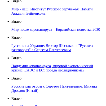
Видео
Мир - наш. Институт Русского зарубежья. Памяти
Аркадия Бейненсона
Видео
Мир после коронавируса – Евразийская повестка 2030
Видео
Русские на Украине: Виктор Шестаков в "Русских
разговорах" с Сергеем Пантелеевым
Видео
Пандемия коронавируса, мировой экономический
кризис, ЕАЭС и ЕС: победа изоляционизма?
Видео
Русские разговоры с Сергеем Пантелеевым: Михаил
Дроздов (Китай)
Видео