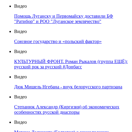
Видео
Помощь Луганску и Первомайску доставили БФ
"Ратибор" и РОО "Луганское землячество"
Видео
Союзное государство и «польский фактор»
Видео
КУЛЬТУРНЫЙ ФРОНТ. Роман Рыкалов (группа ЕЩЁ):
русский рок за русский #Донбасс
Видео
Дюк Мишель Нгебана - внук белорусского партизана
Видео
Степанюк Александр (Киргизия) об экономических
особенностях русской диаспоры
Видео