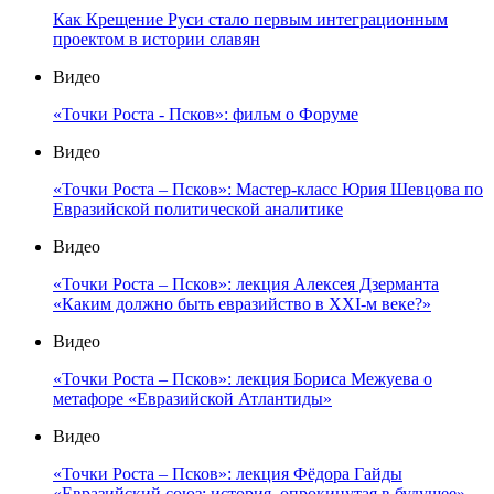
Как Крещение Руси стало первым интеграционным
проектом в истории славян
Видео
«Точки Роста - Псков»: фильм о Форуме
Видео
«Точки Роста – Псков»: Мастер-класс Юрия Шевцова по
Евразийской политической аналитике
Видео
«Точки Роста – Псков»: лекция Алексея Дзерманта
«Каким должно быть евразийство в XXI-м веке?»
Видео
«Точки Роста – Псков»: лекция Бориса Межуева о
метафоре «Евразийской Атлантиды»
Видео
«Точки Роста – Псков»: лекция Фёдора Гайды
«Евразийский союз: история, опрокинутая в будущее»