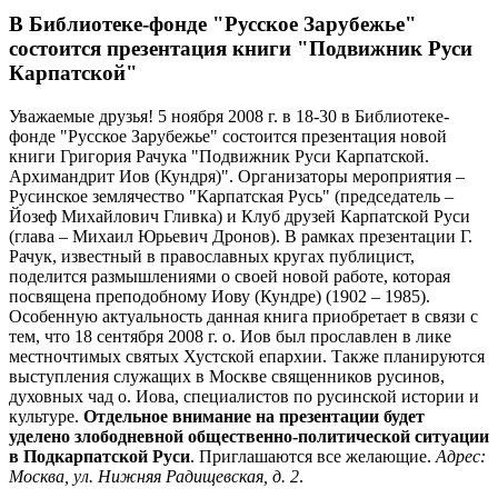
В Библиотеке-фонде "Русское Зарубежье"
состоится презентация книги "Подвижник Руси
Карпатской"
Уважаемые друзья! 5 ноября 2008 г. в 18-30 в Библиотеке-
фонде "Русское Зарубежье" состоится презентация новой
книги Григория Рачука "Подвижник Руси Карпатской.
Архимандрит Иов (Кундря)". Организаторы мероприятия –
Русинское землячество "Карпатская Русь" (председатель –
Йозеф Михайлович Гливка) и Клуб друзей Карпатской Руси
(глава – Михаил Юрьевич Дронов). В рамках презентации Г.
Рачук, известный в православных кругах публицист,
поделится размышлениями о своей новой работе, которая
посвящена преподобному Иову (Кундре) (1902 – 1985).
Особенную актуальность данная книга приобретает в связи с
тем, что 18 сентября 2008 г. о. Иов был прославлен в лике
местночтимых святых Хустской епархии. Также планируются
выступления служащих в Москве священников русинов,
духовных чад о. Иова, специалистов по русинской истории и
культуре.
Отдельное внимание на презентации будет
уделено злободневной общественно-политической ситуации
в Подкарпатской Руси
. Приглашаются все желающие.
Адрес:
Москва, ул. Нижняя Радищевская, д. 2
.