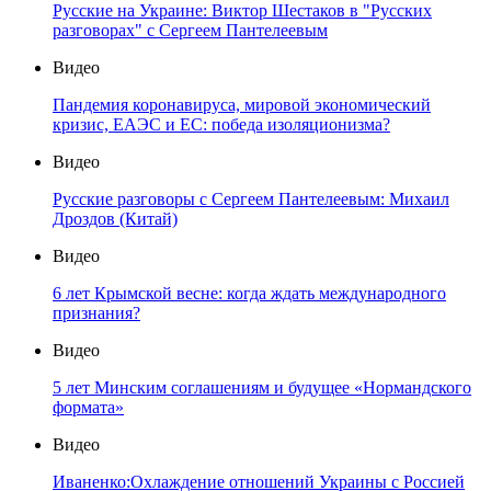
Русские на Украине: Виктор Шестаков в "Русских
разговорах" с Сергеем Пантелеевым
Видео
Пандемия коронавируса, мировой экономический
кризис, ЕАЭС и ЕС: победа изоляционизма?
Видео
Русские разговоры с Сергеем Пантелеевым: Михаил
Дроздов (Китай)
Видео
6 лет Крымской весне: когда ждать международного
признания?
Видео
5 лет Минским соглашениям и будущее «Нормандского
формата»
Видео
Иваненко:Охлаждение отношений Украины с Россией