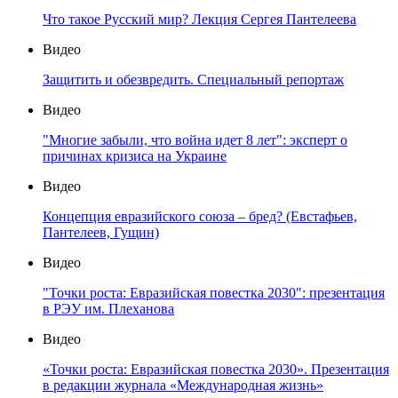
Что такое Русский мир? Лекция Сергея Пантелеева
Видео
Защитить и обезвредить. Специальный репортаж
Видео
"Многие забыли, что война идет 8 лет": эксперт о
причинах кризиса на Украине
Видео
Концепция евразийского союза – бред? (Евстафьев,
Пантелеев, Гущин)
Видео
"Точки роста: Евразийская повестка 2030": презентация
в РЭУ им. Плеханова
Видео
«Точки роста: Евразийская повестка 2030». Презентация
в редакции журнала «Международная жизнь»