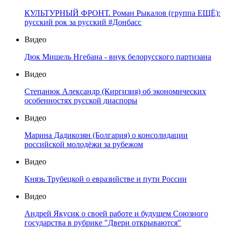
КУЛЬТУРНЫЙ ФРОНТ. Роман Рыкалов (группа ЕЩЁ):
русский рок за русский #Донбасс
Видео
Дюк Мишель Нгебана - внук белорусского партизана
Видео
Степанюк Александр (Киргизия) об экономических
особенностях русской диаспоры
Видео
Марина Дадикозян (Болгария) о консолидации
российской молодёжи за рубежом
Видео
Князь Трубецкой о евразийстве и пути России
Видео
Андрей Якусик о своей работе и будущем Союзного
государства в рубрике "Двери открываются"