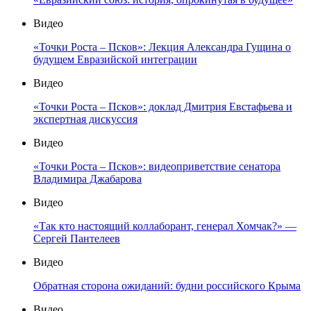
Видео
«Точки Роста – Псков»: Лекция Александра Гущина о
будущем Евразийской интеграции
Видео
«Точки Роста – Псков»: доклад Дмитрия Евстафьева и
экспертная дискуссия
Видео
«Точки Роста – Псков»: видеоприветствие сенатора
Владимира Джабарова
Видео
«Так кто настоящий коллаборант, генерал Хомчак?» —
Сергей Пантелеев
Видео
Обратная сторона ожиданий: будни российского Крыма
Видео