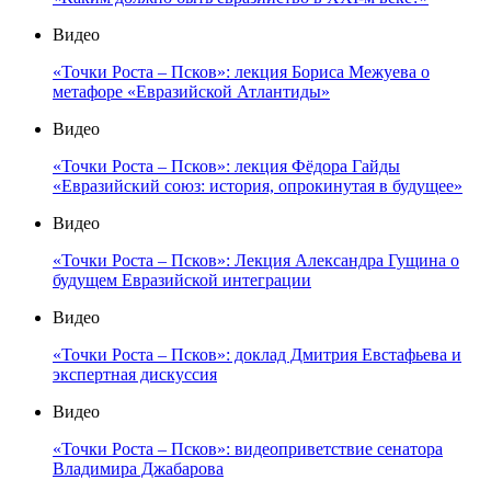
Видео
«Точки Роста – Псков»: лекция Бориса Межуева о
метафоре «Евразийской Атлантиды»
Видео
«Точки Роста – Псков»: лекция Фёдора Гайды
«Евразийский союз: история, опрокинутая в будущее»
Видео
«Точки Роста – Псков»: Лекция Александра Гущина о
будущем Евразийской интеграции
Видео
«Точки Роста – Псков»: доклад Дмитрия Евстафьева и
экспертная дискуссия
Видео
«Точки Роста – Псков»: видеоприветствие сенатора
Владимира Джабарова