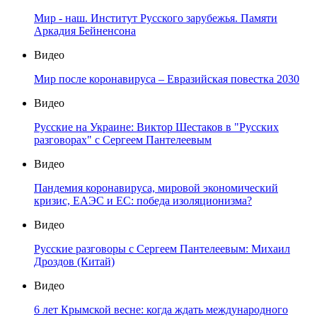
Мир - наш. Институт Русского зарубежья. Памяти
Аркадия Бейненсона
Видео
Мир после коронавируса – Евразийская повестка 2030
Видео
Русские на Украине: Виктор Шестаков в "Русских
разговорах" с Сергеем Пантелеевым
Видео
Пандемия коронавируса, мировой экономический
кризис, ЕАЭС и ЕС: победа изоляционизма?
Видео
Русские разговоры с Сергеем Пантелеевым: Михаил
Дроздов (Китай)
Видео
6 лет Крымской весне: когда ждать международного