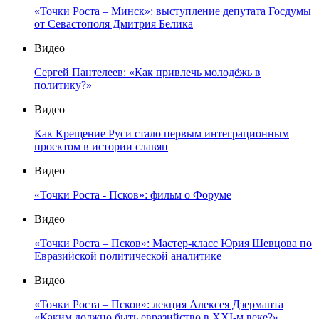
«Точки Роста – Минск»: выступление депутата Госдумы
от Севастополя Дмитрия Белика
Видео
Сергей Пантелеев: «Как привлечь молодёжь в
политику?»
Видео
Как Крещение Руси стало первым интеграционным
проектом в истории славян
Видео
«Точки Роста - Псков»: фильм о Форуме
Видео
«Точки Роста – Псков»: Мастер-класс Юрия Шевцова по
Евразийской политической аналитике
Видео
«Точки Роста – Псков»: лекция Алексея Дзерманта
«Каким должно быть евразийство в XXI-м веке?»