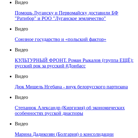
Видео
Помощь Луганску и Первомайску доставили БФ
"Ратибор" и РОО "Луганское землячество"
Видео
Союзное государство и «польский фактор»
Видео
КУЛЬТУРНЫЙ ФРОНТ. Роман Рыкалов (группа ЕЩЁ):
русский рок за русский #Донбасс
Видео
Дюк Мишель Нгебана - внук белорусского партизана
Видео
Степанюк Александр (Киргизия) об экономических
особенностях русской диаспоры
Видео
Марина Дадикозян (Болгария) о консолидации