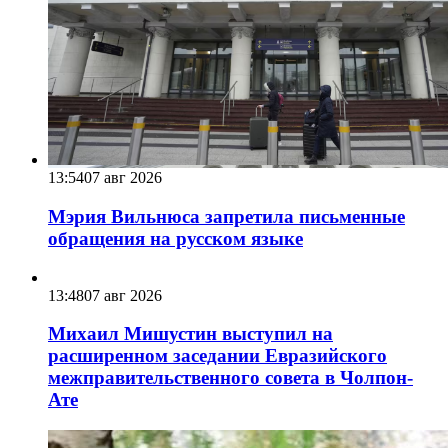
13:54
07 авг 2026
Мэрия Вильнюса запретила письменные
обращения на русском языке
13:48
07 авг 2026
Михаил Мишустин выступил на
расширенном заседании Евразийского
межправительственного совета в Чолпон-
Ате