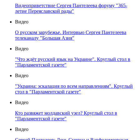
Видеоприветствие Сергея Пантелеева форуму "365-
летие Переяславской рады"
Видео
О русском зарубежье. Интервью Сергея Пантелеева
телеканалу "Большая Азия"
Видео
"Что ждёт русский язык на Украине". Круглый стол в
"Парламентской газете"
Видео
"Украина: эскалация по всем направлениям". Круглый
стол в "Парламентской газете"
Видео
Кто развяжет молдавский узел? Круглый стол в
"Парламентской газете"
Видео
Сергей Пантелеев: День Супрун и Варфоломеевская