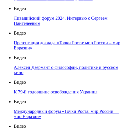
Видео
Ливадийский форум 2024. Интервью с Сергеем
Пантелеевым
Видео
Презентация доклада «Точки Роста: мир России – мир
Евразии»
Видео
Алексей Дзермант о философии, политике и русском
кино
Видео
К 79-й годовщине освобождения Украины
Видео
Международный форум «Точки Роста: мир России —
мир Евразии»
Видео