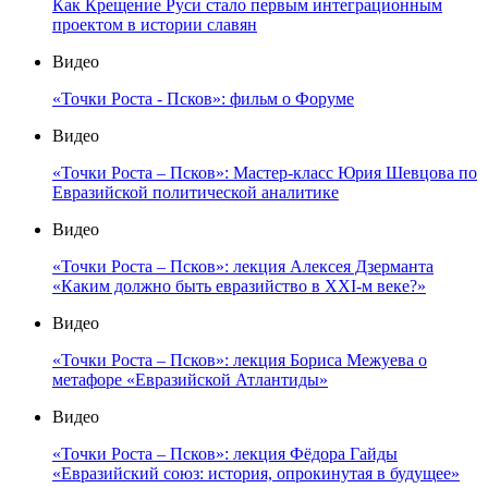
Как Крещение Руси стало первым интеграционным
проектом в истории славян
Видео
«Точки Роста - Псков»: фильм о Форуме
Видео
«Точки Роста – Псков»: Мастер-класс Юрия Шевцова по
Евразийской политической аналитике
Видео
«Точки Роста – Псков»: лекция Алексея Дзерманта
«Каким должно быть евразийство в XXI-м веке?»
Видео
«Точки Роста – Псков»: лекция Бориса Межуева о
метафоре «Евразийской Атлантиды»
Видео
«Точки Роста – Псков»: лекция Фёдора Гайды
«Евразийский союз: история, опрокинутая в будущее»