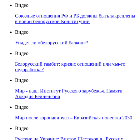
Видео
Союзные отношения РФ и РБ должны быть закреплены
в новой белорусской Конституции
Видео
Упадет ли «белорусский балкон»?
Видео
Белорусский гамбит: кризис отношений или чья-то
недоработка?
Видео
Мир - наш. Институт Русского зарубежья. Памяти
Аркадия Бейненсона
Видео
Мир после коронавируса – Евразийская повестка 2030
Видео
Русские на Украине: Виктор Шестаков в "Русских