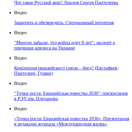
Что такое Русский мир? Лекция Сергея Пантелеева
Видео
Защитить и обезвредить. Специальный репортаж
Видео
"Многие забыли, что война идет 8 лет": эксперт о
причинах кризиса на Украине
Видео
Концепция евразийского союза – бред? (Евстафьев,
Пантелеев, Гущин)
Видео
"Точки роста: Евразийская повестка 2030": презентация
в РЭУ им. Плеханова
Видео
«Точки роста: Евразийская повестка 2030». Презентация
в редакции журнала «Международная жизнь»