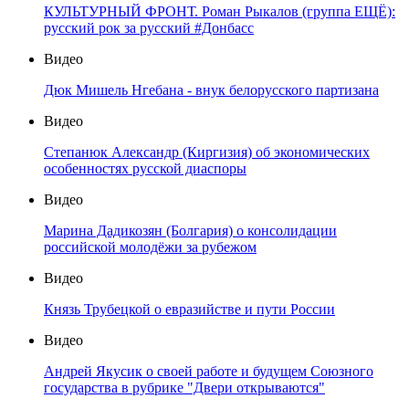
КУЛЬТУРНЫЙ ФРОНТ. Роман Рыкалов (группа ЕЩЁ):
русский рок за русский #Донбасс
Видео
Дюк Мишель Нгебана - внук белорусского партизана
Видео
Степанюк Александр (Киргизия) об экономических
особенностях русской диаспоры
Видео
Марина Дадикозян (Болгария) о консолидации
российской молодёжи за рубежом
Видео
Князь Трубецкой о евразийстве и пути России
Видео
Андрей Якусик о своей работе и будущем Союзного
государства в рубрике "Двери открываются"