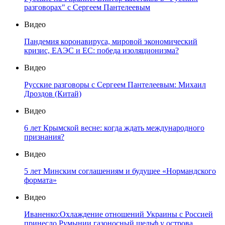
разговорах" с Сергеем Пантелеевым
Видео
Пандемия коронавируса, мировой экономический
кризис, ЕАЭС и ЕС: победа изоляционизма?
Видео
Русские разговоры с Сергеем Пантелеевым: Михаил
Дроздов (Китай)
Видео
6 лет Крымской весне: когда ждать международного
признания?
Видео
5 лет Минским соглашениям и будущее «Нормандского
формата»
Видео
Иваненко:Охлаждение отношений Украины с Россией
принесло Румынии газоносный шельф у острова