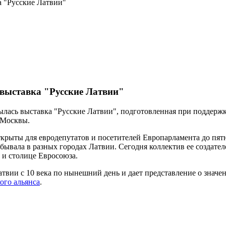
а "Русские Латвии"
 выставка "Русские Латвии"
крылась выставка "Русские Латвии", подготовленная при подде
 Москвы.
открыты для евродепутатов и посетителей Европарламента до пят
бывала в разных городах Латвии. Сегодня коллектив ее создател
 и столице Евросоюза.
вии с 10 века по нынешний день и дает представление о значен
ого альянса
.