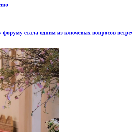
ссию
 форуму стала одним из ключевых вопросов встре