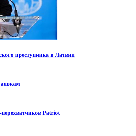
ского преступника в Латвии
заявкам
-перехватчиков Patriot