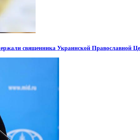
держали священника Украинской Православной Ц