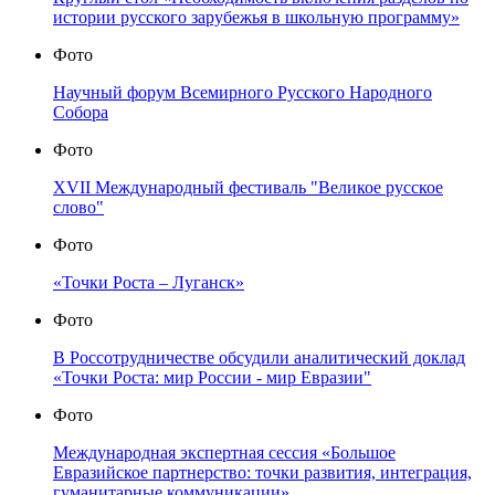
истории русского зарубежья в школьную программу»
Фото
Научный форум Всемирного Русского Народного
Собора
Фото
XVII Международный фестиваль "Великое русское
слово"
Фото
«Точки Роста – Луганск»
Фото
В Россотрудничестве обсудили аналитический доклад
«Точки Роста: мир России - мир Евразии"
Фото
Международная экспертная сессия «Большое
Евразийское партнерство: точки развития, интеграция,
гуманитарные коммуникации»