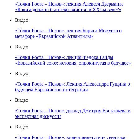
«Точки Роста – Псков»: лекция Алексея Дзерманта
«Каким должно быть евразийство в XXI-м веке?»
Видео
«Точки Роста – Псков»: лекция Бориса Межуева о
метафоре «Евразийской Атлантиды»
Видео
«Точки Роста – Псков»: лекция Фёдора Гайды
«Евразийский союз: история, опрокинутая в будущее»
Видео
«Точки Роста – Псков»: Лекция Александра Гущина о
будущем Евразийской интеграции
Видео
«Точки Роста – Псков»: доклад Дмитрия Евстафьева и
экспертная дискуссия
Видео
«Точки Роста – Псков»: видеоприветствие сенатора