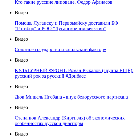
Кто такие русские липоване. Федор Афанасов
Видео
Помощь Луганску и Первомайску доставили БФ
"Ратибор" и РОО "Луганское землячество"
Видео
Союзное государство и «польский фактор»
Видео
КУЛЬТУРНЫЙ ФРОНТ. Роман Рыкалов (группа ЕЩЁ):
русский рок за русский #Донбасс
Видео
Дюк Мишель Нгебана - внук белорусского партизана
Видео
Степанюк Александр (Киргизия) об экономических
особенностях русской диаспоры
Видео