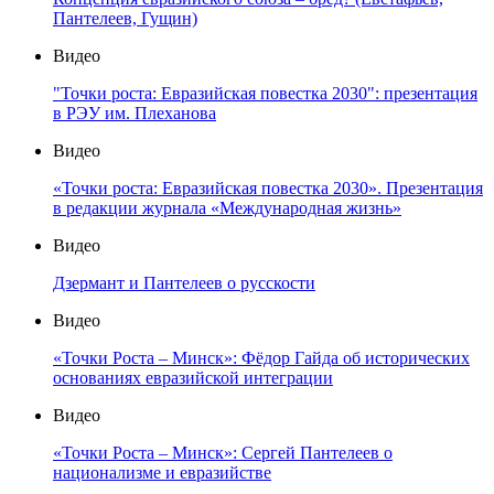
Пантелеев, Гущин)
Видео
"Точки роста: Евразийская повестка 2030": презентация
в РЭУ им. Плеханова
Видео
«Точки роста: Евразийская повестка 2030». Презентация
в редакции журнала «Международная жизнь»
Видео
Дзермант и Пантелеев о русскости
Видео
«Точки Роста – Минск»: Фёдор Гайда об исторических
основаниях евразийской интеграции
Видео
«Точки Роста – Минск»: Сергей Пантелеев о
национализме и евразийстве