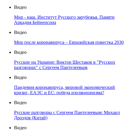
Видео
Мир - наш. Институт Русского зарубежья. Памяти
Аркадия Бейненсона
Видео
Мир после коронавируса – Евразийская повестка 2030
Видео
Русские на Украине: Виктор Шестаков в "Русских
разговорах" с Сергеем Пантелеевым
Видео
Пандемия коронавируса, мировой экономический
кризис, ЕАЭС и ЕС: победа изоляционизма?
Видео
Русские разговоры с Сергеем Пантелеевым: Михаил
Дроздов (Китай)
Видео