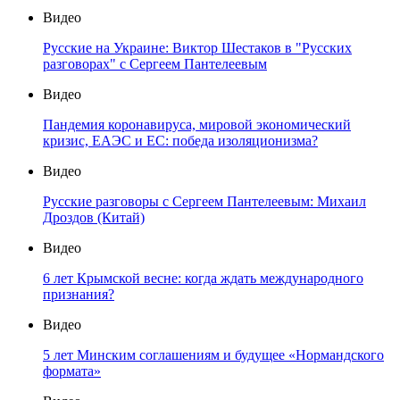
Видео
Русские на Украине: Виктор Шестаков в "Русских
разговорах" с Сергеем Пантелеевым
Видео
Пандемия коронавируса, мировой экономический
кризис, ЕАЭС и ЕС: победа изоляционизма?
Видео
Русские разговоры с Сергеем Пантелеевым: Михаил
Дроздов (Китай)
Видео
6 лет Крымской весне: когда ждать международного
признания?
Видео
5 лет Минским соглашениям и будущее «Нормандского
формата»