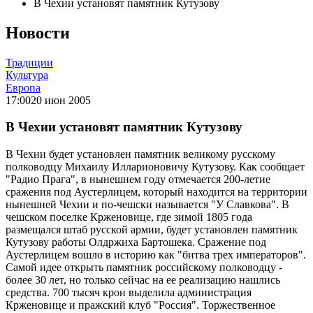
В Чехии установят памятник Кутузову
Новости
Традиции
Культура
Европа
17:00
20 июн 2005
В Чехии установят памятник Кутузову
В Чехии будет установлен памятник великому русскому
полководцу Михаилу Илларионовичу Кутузову. Как сообщает
"Радио Прага", в нынешнем году отмечается 200-летие
сражения под Аустерлицем, который находится на территории
нынешней Чехии и по-чешски называется "У Славкова". В
чешском поселке Крженовице, где зимой 1805 года
размещался штаб русской армии, будет установлен памятник
Кутузову работы Олдржиха Бартошека. Сражение под
Аустерлицем вошло в историю как "битва трех императоров".
Самой идее открыть памятник российскому полководцу -
более 30 лет, но только сейчас на ее реализацию нашлись
средства. 700 тысяч крон выделила администрация
Крженовице и пражский клуб "Россия". Торжественное