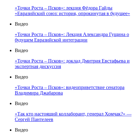
«Точки Роста – Псков»: лекция Фёдора Гайды
«Евразийский союз: история, опрокинутая в будущее»
Видео
«Точки Роста – Псков»: Лекция Александра Гущина о
будущем Евразийской интеграции
Видео
«Точки Роста – Псков»: доклад Дмитрия Евстафьева и
экспертная дискуссия
Видео
«Точки Роста – Псков»: видеоприветствие сенатора
Владимира Джабарова
Видео
«Так кто настоящий коллаборант, генерал Хомчак?» —
Сергей Пантелеев
Видео