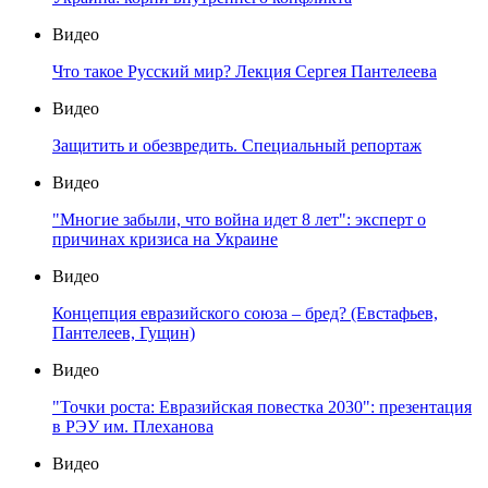
Видео
Что такое Русский мир? Лекция Сергея Пантелеева
Видео
Защитить и обезвредить. Специальный репортаж
Видео
"Многие забыли, что война идет 8 лет": эксперт о
причинах кризиса на Украине
Видео
Концепция евразийского союза – бред? (Евстафьев,
Пантелеев, Гущин)
Видео
"Точки роста: Евразийская повестка 2030": презентация
в РЭУ им. Плеханова
Видео