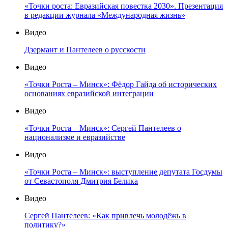
«Точки роста: Евразийская повестка 2030». Презентация
в редакции журнала «Международная жизнь»
Видео
Дзермант и Пантелеев о русскости
Видео
«Точки Роста – Минск»: Фёдор Гайда об исторических
основаниях евразийской интеграции
Видео
«Точки Роста – Минск»: Сергей Пантелеев о
национализме и евразийстве
Видео
«Точки Роста – Минск»: выступление депутата Госдумы
от Севастополя Дмитрия Белика
Видео
Сергей Пантелеев: «Как привлечь молодёжь в
политику?»