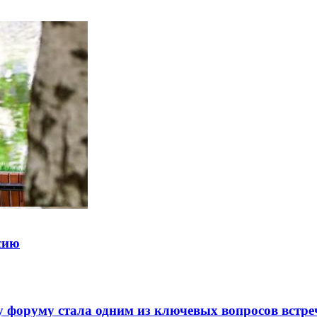
ссию
 форуму стала одним из ключевых вопросов встре