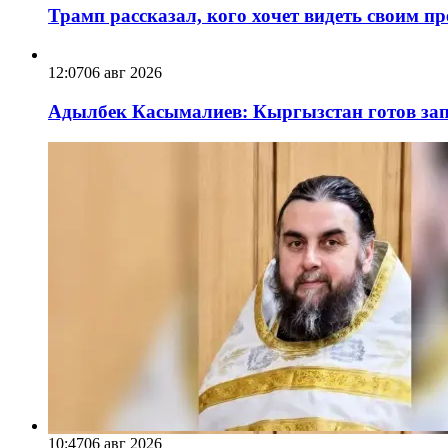
Трамп рассказал, кого хочет видеть своим п
12:07
06 авг 2026
Адылбек Касымалиев: Кыргызстан готов запу
10:47
06 авг 2026