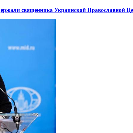
держали священника Украинской Православной Ц