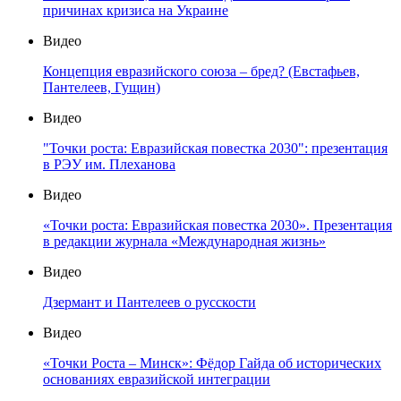
причинах кризиса на Украине
Видео
Концепция евразийского союза – бред? (Евстафьев,
Пантелеев, Гущин)
Видео
"Точки роста: Евразийская повестка 2030": презентация
в РЭУ им. Плеханова
Видео
«Точки роста: Евразийская повестка 2030». Презентация
в редакции журнала «Международная жизнь»
Видео
Дзермант и Пантелеев о русскости
Видео
«Точки Роста – Минск»: Фёдор Гайда об исторических
основаниях евразийской интеграции