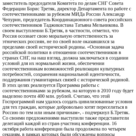
заместитель председателя Комитета по делам СНГ Совета
Федерации Борис Третяк, директор Департамента по работе с
соотечественниками за рубежом МИДа России Александр
Чепурин, председатель Координационного совета российских
соотечественников Таджикистана Татьяна Мельникова. В
своем выступлении Б.Третяк, в частности, отметил, что
Россия осознает свою моральную ответственность за
этнических россиян, не по своей воле оказавшихся за
пределами своей исторической родины. «Основная задача
российской политики в отношении соотечественников в
странах СНГ, на наш взгляд, должна заключаться в создании
условий для их нормальной жизни, обеспечении
соотечественникам возможностей реализации культурных
потребностей, сохранения национальной идентичности,
поддержания гуманитарных связей с исторической родиной.
В этих целях реализуется Программа работы с
соотечественниками за рубежом, на которую в 2010 году будет
выделено почти 400 млн. рублей. Считаю, что этой
Госпрограммой нам удалось создать цивилизованные условия
для тех граждан, которые добровольно хотят переселиться в
Россию по тем или иным причинам», - подчеркнул Б.Третяк.
Со своими предложениями выступили также представители
делегаций каждой из стран-участниц конференции. 16
октября работа конференции была продолжена по четырем
секциям, в рамках которых были обсуждены вопросы