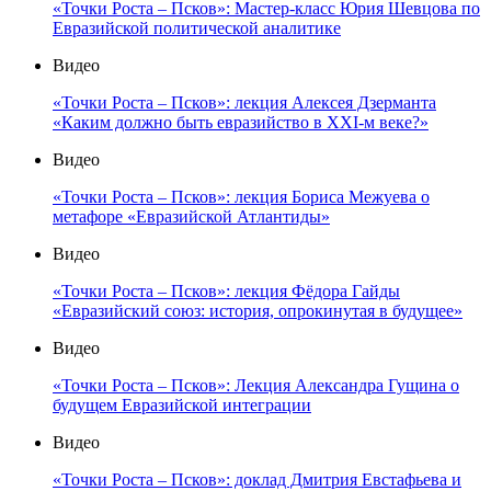
«Точки Роста – Псков»: Мастер-класс Юрия Шевцова по
Евразийской политической аналитике
Видео
«Точки Роста – Псков»: лекция Алексея Дзерманта
«Каким должно быть евразийство в XXI-м веке?»
Видео
«Точки Роста – Псков»: лекция Бориса Межуева о
метафоре «Евразийской Атлантиды»
Видео
«Точки Роста – Псков»: лекция Фёдора Гайды
«Евразийский союз: история, опрокинутая в будущее»
Видео
«Точки Роста – Псков»: Лекция Александра Гущина о
будущем Евразийской интеграции
Видео
«Точки Роста – Псков»: доклад Дмитрия Евстафьева и