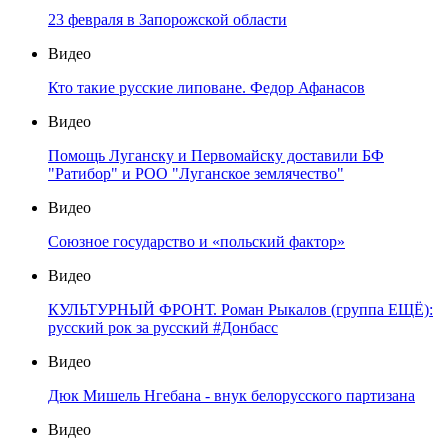
23 февраля в Запорожской области
Видео
Кто такие русские липоване. Федор Афанасов
Видео
Помощь Луганску и Первомайску доставили БФ
"Ратибор" и РОО "Луганское землячество"
Видео
Союзное государство и «польский фактор»
Видео
КУЛЬТУРНЫЙ ФРОНТ. Роман Рыкалов (группа ЕЩЁ):
русский рок за русский #Донбасс
Видео
Дюк Мишель Нгебана - внук белорусского партизана
Видео