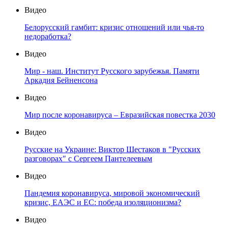
Видео
Белорусский гамбит: кризис отношений или чья-то
недоработка?
Видео
Мир - наш. Институт Русского зарубежья. Памяти
Аркадия Бейненсона
Видео
Мир после коронавируса – Евразийская повестка 2030
Видео
Русские на Украине: Виктор Шестаков в "Русских
разговорах" с Сергеем Пантелеевым
Видео
Пандемия коронавируса, мировой экономический
кризис, ЕАЭС и ЕС: победа изоляционизма?
Видео