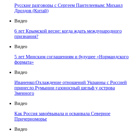
Русские разговоры с Сергеем Пантелеевым: Михаил
Дроздов (Китай)
Видео
6 лет Крымской весне: когда ждать международного
признания?
Видео
5 лет Минским соглашениям и будущее «Нормандского
формата»
Видео
Иваненко:Охлаждение отношений Украины с Россией
принесло Румынии газоносный шельф у острова
Змеиного
Видео
Как Россия завоёвывала и осваивала Северное
Причерноморье
Видео