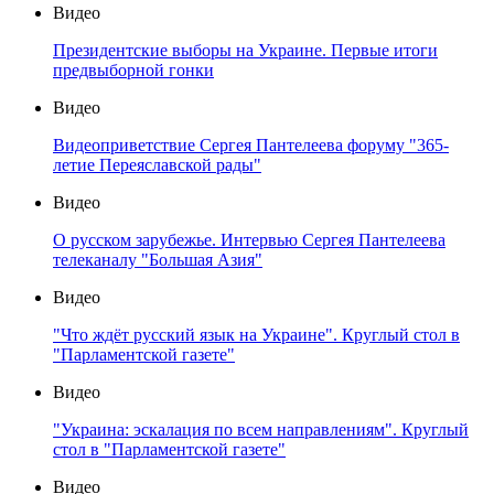
Видео
Президентские выборы на Украине. Первые итоги
предвыборной гонки
Видео
Видеоприветствие Сергея Пантелеева форуму "365-
летие Переяславской рады"
Видео
О русском зарубежье. Интервью Сергея Пантелеева
телеканалу "Большая Азия"
Видео
"Что ждёт русский язык на Украине". Круглый стол в
"Парламентской газете"
Видео
"Украина: эскалация по всем направлениям". Круглый
стол в "Парламентской газете"
Видео