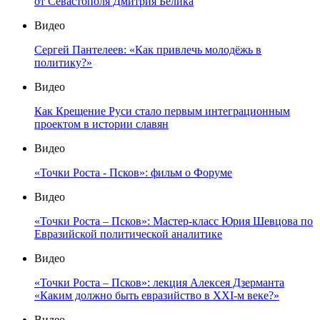
от Севастополя Дмитрия Белика
Видео
Сергей Пантелеев: «Как привлечь молодёжь в
политику?»
Видео
Как Крещение Руси стало первым интеграционным
проектом в истории славян
Видео
«Точки Роста - Псков»: фильм о Форуме
Видео
«Точки Роста – Псков»: Мастер-класс Юрия Шевцова по
Евразийской политической аналитике
Видео
«Точки Роста – Псков»: лекция Алексея Дзерманта
«Каким должно быть евразийство в XXI-м веке?»
Видео