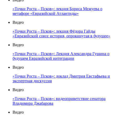
«Точки Роста – Псков»: лекция Бориса Межуева о
метафоре «Евразийской Атлантиды»
Видео
«Точки Роста – Псков»: лекция Фёдора Гайды
«Евразийский союз: история, опрокинутая в будущее»
Видео
«Точки Роста – Псков»: Лекция Александра Гущина о
будущем Евразийской интеграции
Видео
«Точки Роста – Псков»: доклад Дмитрия Евстафьева и
экспертная дискуссия
Видео
«Точки Роста – Псков»: видеоприветствие сенатора
Владимира Джабарова
Видео