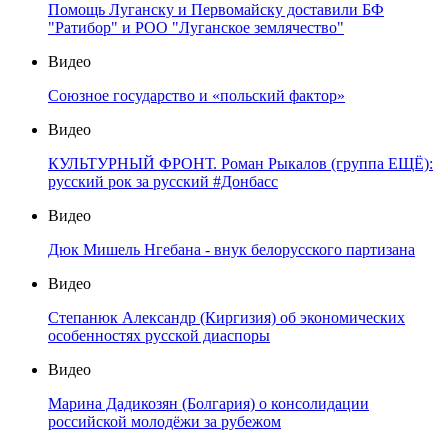
Помощь Луганску и Первомайску доставили БФ
"Ратибор" и РОО "Луганское землячество"
Видео
Союзное государство и «польский фактор»
Видео
КУЛЬТУРНЫЙ ФРОНТ. Роман Рыкалов (группа ЕЩЁ):
русский рок за русский #Донбасс
Видео
Дюк Мишель Нгебана - внук белорусского партизана
Видео
Степанюк Александр (Киргизия) об экономических
особенностях русской диаспоры
Видео
Марина Дадикозян (Болгария) о консолидации
российской молодёжи за рубежом