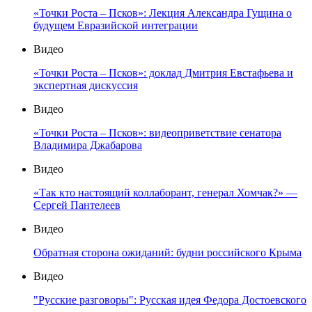
«Точки Роста – Псков»: Лекция Александра Гущина о
будущем Евразийской интеграции
Видео
«Точки Роста – Псков»: доклад Дмитрия Евстафьева и
экспертная дискуссия
Видео
«Точки Роста – Псков»: видеоприветствие сенатора
Владимира Джабарова
Видео
«Так кто настоящий коллаборант, генерал Хомчак?» —
Сергей Пантелеев
Видео
Обратная сторона ожиданий: будни российского Крыма
Видео
"Русские разговоры": Русская идея Федора Достоевского