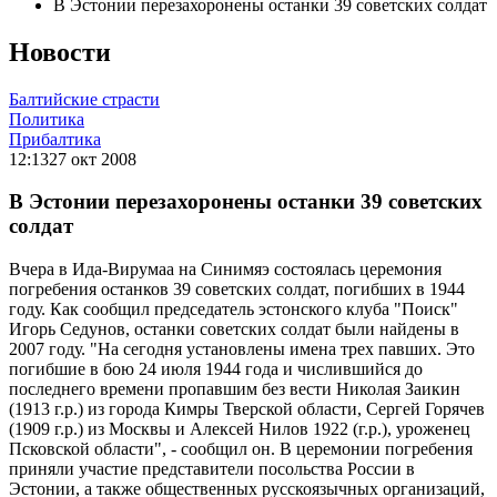
В Эстонии перезахоронены останки 39 советских солдат
Новости
Балтийские страсти
Политика
Прибалтика
12:13
27 окт 2008
В Эстонии перезахоронены останки 39 советских
солдат
Вчера в Ида-Вирумаа на Синимяэ состоялась церемония
погребения останков 39 советских солдат, погибших в 1944
году. Как сообщил председатель эстонского клуба "Поиск"
Игорь Седунов, останки советских солдат были найдены в
2007 году. "На сегодня установлены имена трех павших. Это
погибшие в бою 24 июля 1944 года и числившийся до
последнего времени пропавшим без вести Николая Заикин
(1913 г.р.) из города Кимры Тверской области, Сергей Горячев
(1909 г.р.) из Москвы и Алексей Нилов 1922 (г.р.), уроженец
Псковской области", - сообщил он. В церемонии погребения
приняли участие представители посольства России в
Эстонии, а также общественных русскоязычных организаций,