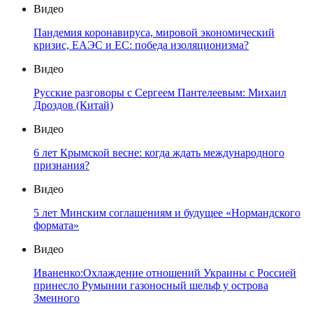
Видео
Пандемия коронавируса, мировой экономический
кризис, ЕАЭС и ЕС: победа изоляционизма?
Видео
Русские разговоры с Сергеем Пантелеевым: Михаил
Дроздов (Китай)
Видео
6 лет Крымской весне: когда ждать международного
признания?
Видео
5 лет Минским соглашениям и будущее «Нормандского
формата»
Видео
Иваненко:Охлаждение отношений Украины с Россией
принесло Румынии газоносный шельф у острова
Змеиного