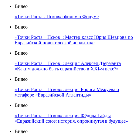
Видео
«Точки Роста - Псков»: фильм о Форуме
Видео
«Точки Роста – Псков»: Мастер-класс Юрия Шевцова по
Евразийской политической аналитике
Видео
«Точки Роста – Псков»: лекция Алексея Дзерманта
«Каким должно быть евразийство в XXI-м веке?»
Видео
«Точки Роста – Псков»: лекция Бориса Межуева о
метафоре «Евразийской Атлантиды»
Видео
«Точки Роста – Псков»: лекция Фёдора Гайды
«Евразийский союз: история, опрокинутая в будущее»
Видео