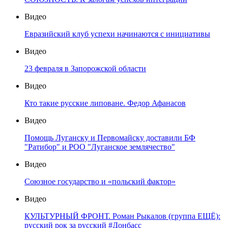
Видео
Евразийский клуб успехи начинаются с инициативы
Видео
23 февраля в Запорожской области
Видео
Кто такие русские липоване. Федор Афанасов
Видео
Помощь Луганску и Первомайску доставили БФ
"Ратибор" и РОО "Луганское землячество"
Видео
Союзное государство и «польский фактор»
Видео
КУЛЬТУРНЫЙ ФРОНТ. Роман Рыкалов (группа ЕЩЁ):
русский рок за русский #Донбасс