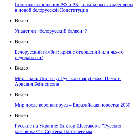
Союзные отношения РФ и РБ должны быть закреплены
в новой белорусской Конституции
Видео
Упадет ли «белорусский балкон»?
Видео
Белорусский гамбит: кризис отношений или чья-то
недоработка?
Видео
Мир - наш. Институт Русского зарубежья. Памяти
Аркадия Бейненсона
Видео
Мир после коронавируса – Евразийская повестка 2030
Видео
Русские на Украине: Виктор Шестаков в "Русских
разговорах" с Сергеем Пантелеевым