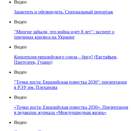
Видео
Защитить и обезвредить. Специальный репортаж
Видео
"Многие забыли, что война идет 8 лет": эксперт о
причинах кризиса на Украине
Видео
Концепция евразийского союза – бред? (Евстафьев,
Пантелеев, Гущин)
Видео
"Точки роста: Евразийская повестка 2030": презентация
в РЭУ им. Плеханова
Видео
«Точки роста: Евразийская повестка 2030». Презентация
в редакции журнала «Международная жизнь»
Видео