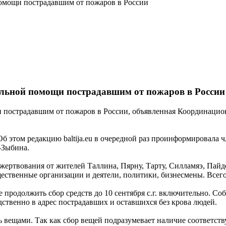
помощи пострадавшим от пожаров в России
альной помощи пострадавшим от пожаров в России
и пострадавшим от пожаров в России, объявленная Координаци
 Об этом редакцию baltija.eu в очередной раз проинформировала
-Зыбина.
ертвования от жителей Таллина, Пярну, Тарту, Силламяэ, Пайде
ственные организации и деятели, политики, бизнесмены. Всего 
продолжить сбор средств до 10 сентября с.г. включительно. Со
ственно в адрес пострадавших и оставшихся без крова людей.
вещами. Так как сбор вещей подразумевает наличие соответств