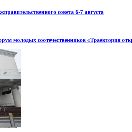
правительственного совета 6-7 августа
рум молодых соотечественников «Траектория отк