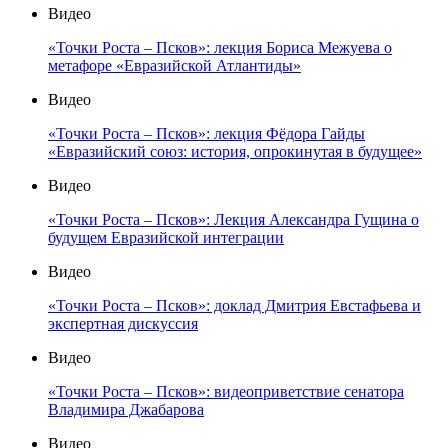
Видео
«Точки Роста – Псков»: лекция Бориса Межуева о
метафоре «Евразийской Атлантиды»
Видео
«Точки Роста – Псков»: лекция Фёдора Гайды
«Евразийский союз: история, опрокинутая в будущее»
Видео
«Точки Роста – Псков»: Лекция Александра Гущина о
будущем Евразийской интеграции
Видео
«Точки Роста – Псков»: доклад Дмитрия Евстафьева и
экспертная дискуссия
Видео
«Точки Роста – Псков»: видеоприветствие сенатора
Владимира Джабарова
Видео