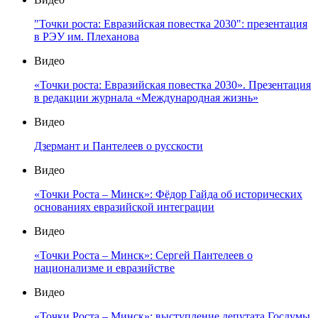
"Точки роста: Евразийская повестка 2030": презентация
в РЭУ им. Плеханова
Видео
«Точки роста: Евразийская повестка 2030». Презентация
в редакции журнала «Международная жизнь»
Видео
Дзермант и Пантелеев о русскости
Видео
«Точки Роста – Минск»: Фёдор Гайда об исторических
основаниях евразийской интеграции
Видео
«Точки Роста – Минск»: Сергей Пантелеев о
национализме и евразийстве
Видео
«Точки Роста – Минск»: выступление депутата Госдумы