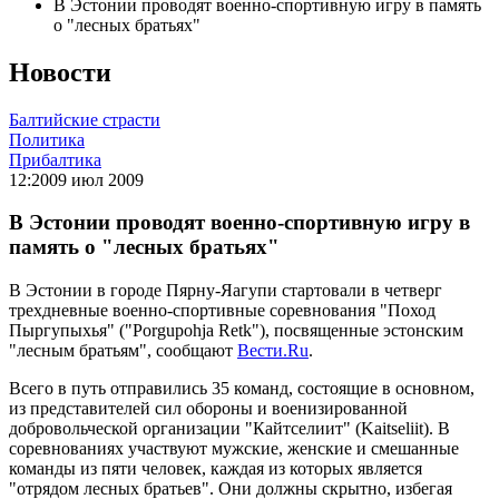
В Эстонии проводят военно-спортивную игру в память
о "лесных братьях"
Новости
Балтийские страсти
Политика
Прибалтика
12:20
09 июл 2009
В Эстонии проводят военно-спортивную игру в
память о "лесных братьях"
В Эстонии в городе Пярну-Яагупи стартовали в четверг
трехдневные военно-спортивные соревнования "Поход
Пыргупыхья" ("Porgupohja Retk"), посвященные эстонским
"лесным братьям", сообщают
Вести.Ru
.
Всего в путь отправились 35 команд, состоящие в основном,
из представителей сил обороны и военизированной
добровольческой организации "Кайтселиит" (Kaitseliit). В
соревнованиях участвуют мужские, женские и смешанные
команды из пяти человек, каждая из которых является
"отрядом лесных братьев". Они должны скрытно, избегая