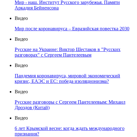
Мир - наш. Институт Русского зарубежья. Памяти
Аркадия Бейненсона
Видео
Мир после коронавируса – Евразийская повестка 2030
Видео
Русские на Украине: Виктор Шестаков в "Русских
разговорах" с Сергеем Пантелеевым
Видео
Пандемия коронавируса, мировой экономический
кризис, ЕАЭС и ЕС: победа изоляционизма?
Видео
Русские разговоры с Сергеем Пантелеевым: Михаил
Дроздов (Китай)
Видео
6 лет Крымской весне: когда ждать международного
признания?