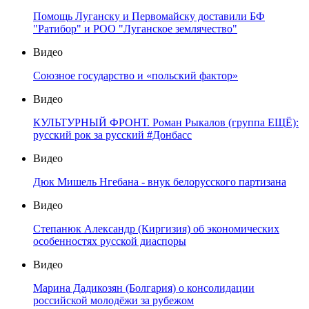
Помощь Луганску и Первомайску доставили БФ
"Ратибор" и РОО "Луганское землячество"
Видео
Союзное государство и «польский фактор»
Видео
КУЛЬТУРНЫЙ ФРОНТ. Роман Рыкалов (группа ЕЩЁ):
русский рок за русский #Донбасс
Видео
Дюк Мишель Нгебана - внук белорусского партизана
Видео
Степанюк Александр (Киргизия) об экономических
особенностях русской диаспоры
Видео
Марина Дадикозян (Болгария) о консолидации
российской молодёжи за рубежом