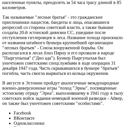
населенные пункты, преодолеть за 54 часа трасу длиной в 85
километров.
Так называемые "лесные братья" - это гражданские
приспешники нацистов, бандиты и лица, опасавшиеся
репрессий со стороны советской власти, а также бывшие
солдаты 20-й эстонской дивизии СС, ушедшие после
отступления гитлеровцев в леса. Название похода произошло
от названия штабного бункера крупнейшей организации
"лесных братьев" - Союза вооруженной борьбы. Он
располагался в лесах близ Пярну и его прозвали в народе
"Пыргупыхья" ("Дно ада"). Бункер Пыргупыхья был
уничтожен советскими спецслужбами в ходе операции 31
декабря 1947 года. Часть скрывавшихся в бункере "братьев"
погибла, часть смогла вырваться из кольца окружения.
В августе в Эстонии пройдут аналогичные международные
военно-диверсионные игры "поход "Эрны", посвященные
эстонскому отряду "Эрна", выполнявшему в 1941 году в тылу
советских войск задания немецкой военной разведки - Абвер,
он также был уничтожен советскими "особистами".
Facebook
ВКонтакте
Одноклассники