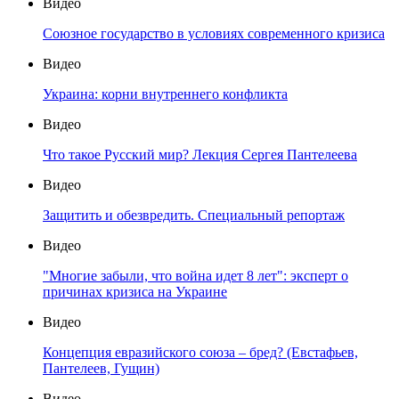
Видео
Союзное государство в условиях современного кризиса
Видео
Украина: корни внутреннего конфликта
Видео
Что такое Русский мир? Лекция Сергея Пантелеева
Видео
Защитить и обезвредить. Специальный репортаж
Видео
"Многие забыли, что война идет 8 лет": эксперт о
причинах кризиса на Украине
Видео
Концепция евразийского союза – бред? (Евстафьев,
Пантелеев, Гущин)
Видео