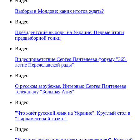
Видео
Выборы в Молдове: каких итогов ждать?
Видео
Президентские выборы на Украине. Первые итоги
предвыборной гонки
Видео
Видеоприветствие Сергея Пантелеева форуму "365-
летие Переяславской рады"
Видео
О русском зарубежье. Интервью Сергея Пантелеева
телеканалу "Большая Азия"
Видео
"Что ждёт русский язык на Украине". Круглый стол в
"Парламентской газете"
Видео
"Украина: эскалация по всем направлениям". Круглый