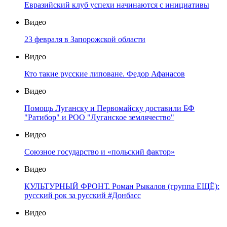
Евразийский клуб успехи начинаются с инициативы
Видео
23 февраля в Запорожской области
Видео
Кто такие русские липоване. Федор Афанасов
Видео
Помощь Луганску и Первомайску доставили БФ
"Ратибор" и РОО "Луганское землячество"
Видео
Союзное государство и «польский фактор»
Видео
КУЛЬТУРНЫЙ ФРОНТ. Роман Рыкалов (группа ЕЩЁ):
русский рок за русский #Донбасс
Видео