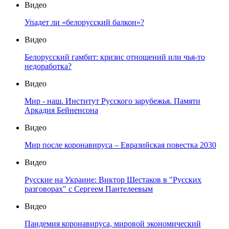
Видео
Упадет ли «белорусский балкон»?
Видео
Белорусский гамбит: кризис отношений или чья-то
недоработка?
Видео
Мир - наш. Институт Русского зарубежья. Памяти
Аркадия Бейненсона
Видео
Мир после коронавируса – Евразийская повестка 2030
Видео
Русские на Украине: Виктор Шестаков в "Русских
разговорах" с Сергеем Пантелеевым
Видео
Пандемия коронавируса, мировой экономический