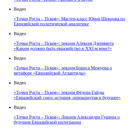
Видео
«Точки Роста – Псков»: Мастер-класс Юрия Шевцова по
Евразийской политической аналитике
Видео
«Точки Роста – Псков»: лекция Алексея Дзерманта
«Каким должно быть евразийство в XXI-м веке?»
Видео
«Точки Роста – Псков»: лекция Бориса Межуева о
метафоре «Евразийской Атлантиды»
Видео
«Точки Роста – Псков»: лекция Фёдора Гайды
«Евразийский союз: история, опрокинутая в будущее»
Видео
«Точки Роста – Псков»: Лекция Александра Гущина о
будущем Евразийской интеграции