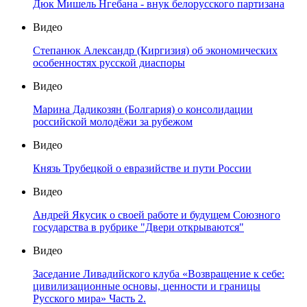
Дюк Мишель Нгебана - внук белорусского партизана
Видео
Степанюк Александр (Киргизия) об экономических
особенностях русской диаспоры
Видео
Марина Дадикозян (Болгария) о консолидации
российской молодёжи за рубежом
Видео
Князь Трубецкой о евразийстве и пути России
Видео
Андрей Якусик о своей работе и будущем Союзного
государства в рубрике "Двери открываются"
Видео
Заседание Ливадийского клуба «Возвращение к себе:
цивилизационные основы, ценности и границы
Русского мира» Часть 2.