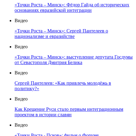
«Точки Роста – Минск»: Фёдор Гайда об исторических
основаниях евразийской интеграции
Видео
«Точки Роста – Минск»: Сергей Пантелеев о
национализме и евразийстве
Видео
«Точки Роста – Минск»: выступление депутата Госдумы
от Севастополя Дмитрия Белика
Видео
Сергей Пантелеев: «Как привлечь молодёжь в
политику?»
Видео
Как Крещение Руси стало первым интеграционным
проектом в истории славян
Видео
«Точки Роста - Псков»: фильм о Форуме