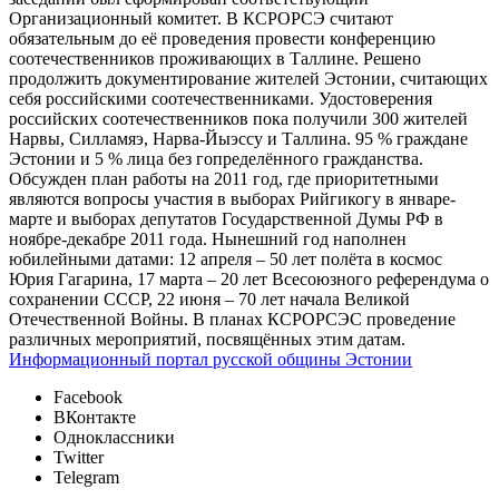
Организационный комитет. В КСРОРСЭ считают
обязательным до её проведения провести конференцию
соотечественников проживающих в Таллине. Решено
продолжить документирование жителей Эстонии, считающих
себя российскими соотечественниками. Удостоверения
российских соотечественников пока получили 300 жителей
Нарвы, Силламяэ, Нарва-Йыэссу и Таллина. 95 % граждане
Эстонии и 5 % лица без гопределённого гражданства.
Обсужден план работы на 2011 год, где приоритетными
являются вопросы участия в выборах Рийгикогу в январе-
марте и выборах депутатов Государственной Думы РФ в
ноябре-декабре 2011 года. Нынешний год наполнен
юбилейными датами: 12 апреля – 50 лет полёта в космос
Юрия Гагарина, 17 марта – 20 лет Всесоюзного референдума о
сохранении СССР, 22 июня – 70 лет начала Великой
Отечественной Войны. В планах КСРОРСЭС проведение
различных мероприятий, посвящённых этим датам.
Информационный портал русской общины Эстонии
Facebook
ВКонтакте
Одноклассники
Twitter
Telegram