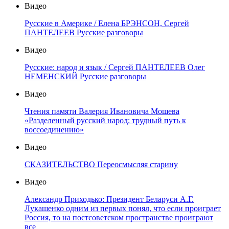
Видео
Русские в Америке / Елена БРЭНСОН, Сергей
ПАНТЕЛЕЕВ Русские разговоры
Видео
Русские: народ и язык / Сергей ПАНТЕЛЕЕВ Олег
НЕМЕНСКИЙ Русские разговоры
Видео
Чтения памяти Валерия Ивановича Мошева
«Разделенный русский народ: трудный путь к
воссоединению»
Видео
СКАЗИТЕЛЬСТВО Переосмысляя старину
Видео
Александр Приходько: Президент Беларуси А.Г.
Лукашенко одним из первых понял, что если проиграет
Россия, то на постсоветском пространстве проиграют
все