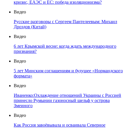
кризис, ЕАЭС и ЕС: победа изоляционизма?
Видео
Русские разговоры с Сергеем Пантелеевым: Михаил
Дроздов (Китай)
Видео
6 лет Крымской весне: когда ждать международного
признания?
Видео
5 лет Минским соглашениям и будущее «Нормандского
формата»
Видео
Иваненко:Охлаждение отношений Украины с Россией
принесло Румынии газоносный шельф у острова
Змеиного
Видео
Как Россия завоёвывала и осваивала Северное