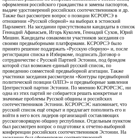
оформления российского гражданства и замены паспортов,
выдаче удостоверений российских соотечественников и др.
Также был рассмотрен вопрос о позиции КСРОРСЭ в
отношении «Русской сборной» на выборах в эстонский
Парламент. На заседании присутствовали кандидаты в список
Геннадий Афанасьев, Игорь Куколев, Геннадий Сухов, Юрий
Мишин. Кандидаты ознакомили участников заседания со
своими предвыборными платформами. КСРОРСЭ было
принято решение поддержать «Русскую сборную» и, после
регистрации списка в Избиркоме, подписать Договор о
сотрудничестве с Русской Партией Эстонии, под брэндом
которой стал возможен единый русский список, по
проведению совместной предвыборной агитации. Также
участники заседания рассмотрели «Контуры предвыборной
политической позиции ОЛПЭ» и предвыборные заявления
Центристской партии Эстонии. По мнению КСРОРСЭС, ни
одна из этих партий не собирается решать конкретные и
значимые проблемы Русской общины и российских
соотечественников Эстонии. КСРОРСЭС напоминает, что
русский список ещё открыт и предлагает пополнить его и
войти в него всех лидеров организаций составляющих
русскоговорящую общину республики. Отдельным пунктом
был рассмотрен вопрос о подготовке к отчетно-выборной
конференции российских соотечественников Эстонии. На
заседании был сформирован соответствующий