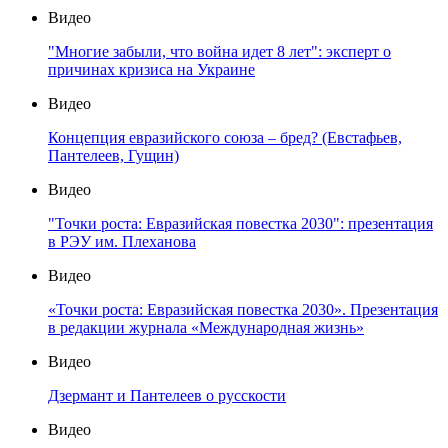
Видео
"Многие забыли, что война идет 8 лет": эксперт о
причинах кризиса на Украине
Видео
Концепция евразийского союза – бред? (Евстафьев,
Пантелеев, Гущин)
Видео
"Точки роста: Евразийская повестка 2030": презентация
в РЭУ им. Плеханова
Видео
«Точки роста: Евразийская повестка 2030». Презентация
в редакции журнала «Международная жизнь»
Видео
Дзермант и Пантелеев о русскости
Видео