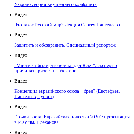
Украина: корни внутреннего конфликта
Видео
Что такое Русский мир? Лекция Сергея Пантелеева
Видео
Защитить и обезвредить. Специальный репортаж
Видео
"Многие забыли, что война идет 8 лет": эксперт о
причинах кризиса на Украине
Видео
Концепция евразийского союза – бред? (Евстафьев,
Пантелеев, Гущин)
Видео
"Точки роста: Евразийская повестка 2030": презентация
в РЭУ им. Плеханова
Видео