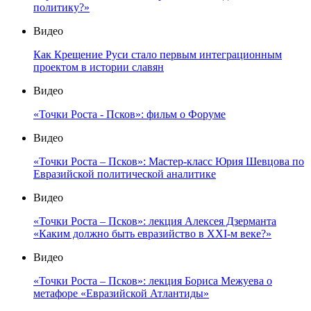
политику?»
Видео
Как Крещение Руси стало первым интеграционным
проектом в истории славян
Видео
«Точки Роста - Псков»: фильм о Форуме
Видео
«Точки Роста – Псков»: Мастер-класс Юрия Шевцова по
Евразийской политической аналитике
Видео
«Точки Роста – Псков»: лекция Алексея Дзерманта
«Каким должно быть евразийство в XXI-м веке?»
Видео
«Точки Роста – Псков»: лекция Бориса Межуева о
метафоре «Евразийской Атлантиды»