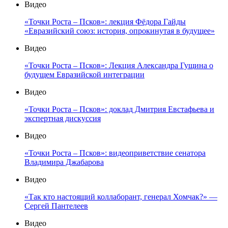
Видео
«Точки Роста – Псков»: лекция Фёдора Гайды
«Евразийский союз: история, опрокинутая в будущее»
Видео
«Точки Роста – Псков»: Лекция Александра Гущина о
будущем Евразийской интеграции
Видео
«Точки Роста – Псков»: доклад Дмитрия Евстафьева и
экспертная дискуссия
Видео
«Точки Роста – Псков»: видеоприветствие сенатора
Владимира Джабарова
Видео
«Так кто настоящий коллаборант, генерал Хомчак?» —
Сергей Пантелеев
Видео