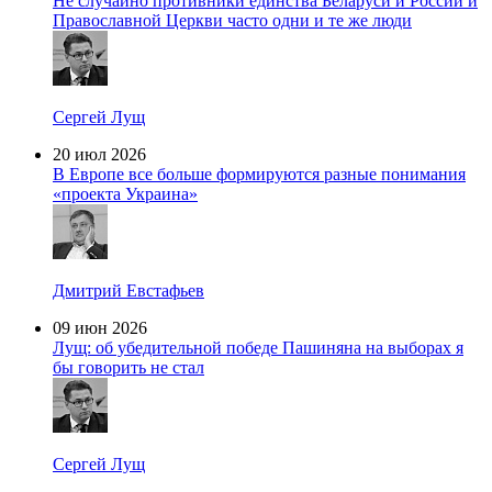
Не случайно противники единства Беларуси и России и
Православной Церкви часто одни и те же люди
Сергей Лущ
20 июл 2026
В Европе все больше формируются разные понимания
«проекта Украина»
Дмитрий Евстафьев
09 июн 2026
Лущ: об убедительной победе Пашиняна на выборах я
бы говорить не стал
Сергей Лущ