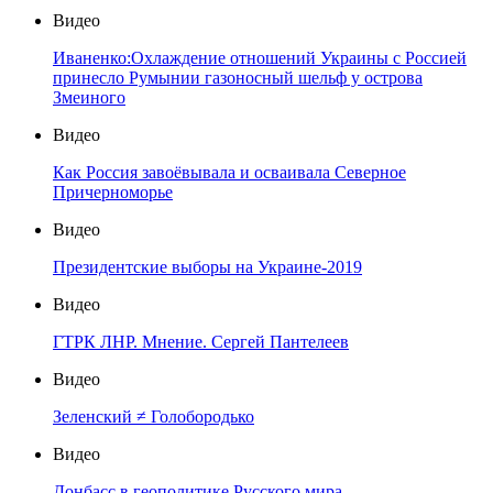
Видео
Иваненко:Охлаждение отношений Украины с Россией
принесло Румынии газоносный шельф у острова
Змеиного
Видео
Как Россия завоёвывала и осваивала Северное
Причерноморье
Видео
Президентские выборы на Украине-2019
Видео
ГТРК ЛНР. Мнение. Сергей Пантелеев
Видео
Зеленский ≠ Голобородько
Видео
Донбасс в геополитике Русского мира