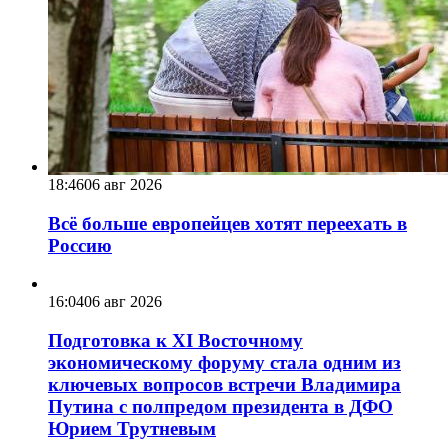
18:46
06 авг 2026
Всё больше европейцев хотят переехать в
Россию
16:04
06 авг 2026
Подготовка к XI Восточному
экономическому форуму стала одним из
ключевых вопросов встречи Владимира
Путина с полпредом президента в ДФО
Юрием Трутневым