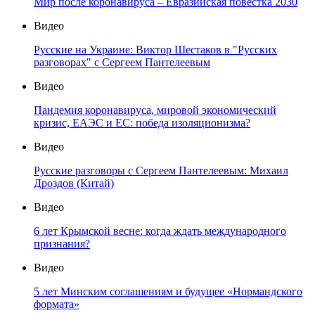
Мир после коронавируса – Евразийская повестка 2030
Видео
Русские на Украине: Виктор Шестаков в "Русских
разговорах" с Сергеем Пантелеевым
Видео
Пандемия коронавируса, мировой экономический
кризис, ЕАЭС и ЕС: победа изоляционизма?
Видео
Русские разговоры с Сергеем Пантелеевым: Михаил
Дроздов (Китай)
Видео
6 лет Крымской весне: когда ждать международного
признания?
Видео
5 лет Минским соглашениям и будущее «Нормандского
формата»