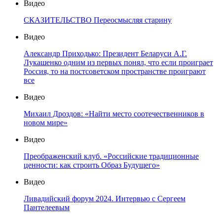
Видео
СКАЗИТЕЛЬСТВО Переосмысляя старину
Видео
Александр Приходько: Президент Беларуси А.Г.
Лукашенко одним из первых понял, что если проиграет
Россия, то на постсоветском пространстве проиграют
все
Видео
Михаил Дроздов: «Найти место соотечественников в
новом мире»
Видео
Преображенский клуб. «Российские традиционные
ценности: как строить Образ Будущего»
Видео
Ливадийский форум 2024. Интервью с Сергеем
Пантелеевым