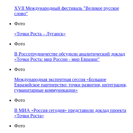
XVII Международный фестиваль "Великое русское
слово"
Фото
«Точки Роста – Луганск»
Фото
В Россотрудничестве обсудили аналитический доклад
«Точки Роста: мир России - мир Евразии"
Фото
Международная экспертная сессия «Большое
Евразийское партнерство: точки развития, интеграция,
гуманитарные коммуникации»
Фото
В МИА «Россия сегодня» представили доклад проекта
«Точки Роста»
Фото