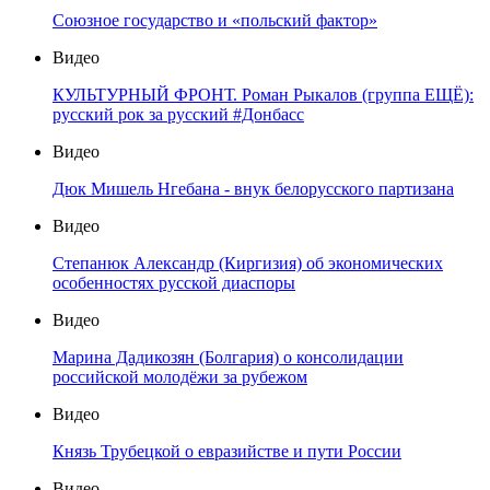
Союзное государство и «польский фактор»
Видео
КУЛЬТУРНЫЙ ФРОНТ. Роман Рыкалов (группа ЕЩЁ):
русский рок за русский #Донбасс
Видео
Дюк Мишель Нгебана - внук белорусского партизана
Видео
Степанюк Александр (Киргизия) об экономических
особенностях русской диаспоры
Видео
Марина Дадикозян (Болгария) о консолидации
российской молодёжи за рубежом
Видео
Князь Трубецкой о евразийстве и пути России
Видео