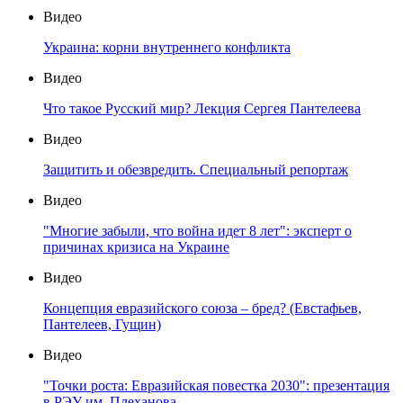
Видео
Украина: корни внутреннего конфликта
Видео
Что такое Русский мир? Лекция Сергея Пантелеева
Видео
Защитить и обезвредить. Специальный репортаж
Видео
"Многие забыли, что война идет 8 лет": эксперт о
причинах кризиса на Украине
Видео
Концепция евразийского союза – бред? (Евстафьев,
Пантелеев, Гущин)
Видео
"Точки роста: Евразийская повестка 2030": презентация
в РЭУ им. Плеханова