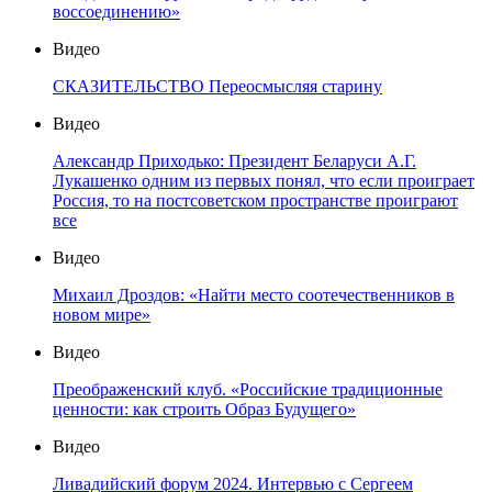
воссоединению»
Видео
СКАЗИТЕЛЬСТВО Переосмысляя старину
Видео
Александр Приходько: Президент Беларуси А.Г.
Лукашенко одним из первых понял, что если проиграет
Россия, то на постсоветском пространстве проиграют
все
Видео
Михаил Дроздов: «Найти место соотечественников в
новом мире»
Видео
Преображенский клуб. «Российские традиционные
ценности: как строить Образ Будущего»
Видео
Ливадийский форум 2024. Интервью с Сергеем