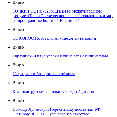
Видео
ТОЧКИ РОСТА - АРМЕНИЯ (о Международном
форуме «Точки Роста: региональная безопасность и мир
на пространстве Большой Евразии» )
Видео
СОЮЗНОСТЬ. К залогам успехов интеграции
Видео
Евразийский клуб успехи начинаются с инициативы
Видео
23 февраля в Запорожской области
Видео
Кто такие русские липоване. Федор Афанасов
Видео
Помощь Луганску и Первомайску доставили БФ
"Ратибор" и РОО "Луганское землячество"