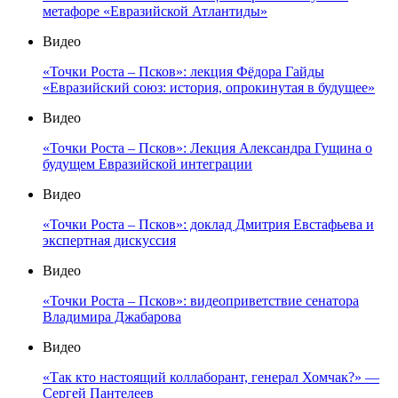
метафоре «Евразийской Атлантиды»
Видео
«Точки Роста – Псков»: лекция Фёдора Гайды
«Евразийский союз: история, опрокинутая в будущее»
Видео
«Точки Роста – Псков»: Лекция Александра Гущина о
будущем Евразийской интеграции
Видео
«Точки Роста – Псков»: доклад Дмитрия Евстафьева и
экспертная дискуссия
Видео
«Точки Роста – Псков»: видеоприветствие сенатора
Владимира Джабарова
Видео
«Так кто настоящий коллаборант, генерал Хомчак?» —
Сергей Пантелеев