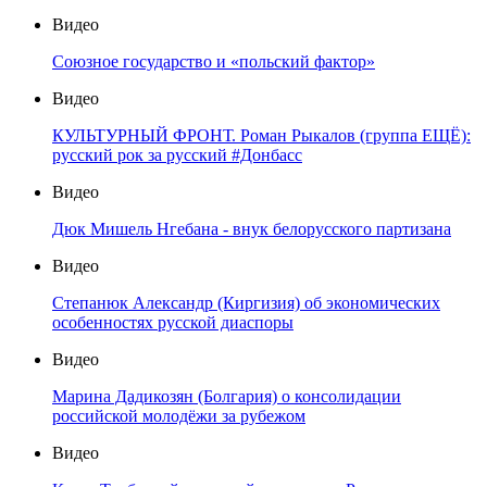
Видео
Союзное государство и «польский фактор»
Видео
КУЛЬТУРНЫЙ ФРОНТ. Роман Рыкалов (группа ЕЩЁ):
русский рок за русский #Донбасс
Видео
Дюк Мишель Нгебана - внук белорусского партизана
Видео
Степанюк Александр (Киргизия) об экономических
особенностях русской диаспоры
Видео
Марина Дадикозян (Болгария) о консолидации
российской молодёжи за рубежом
Видео