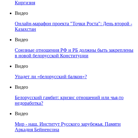
Киргизия
Видео
Онлайн-марафон проекта "Точки Роста": День второй -
Казахстан
Видео
Союзные отношения РФ и РБ должны быть закреплены
в новой белорусской Конституции
Видео
Упадет ли «белорусский балкон»?
Видео
Белорусский гамбит: кризис отношений или чья-то
недоработка?
Видео
Мир - наш. Институт Русского зарубежья. Памяти
Аркадия Бейненсона