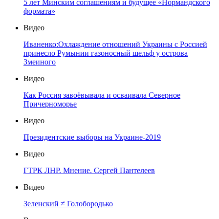
5 лет Минским соглашениям и будущее «Нормандского
формата»
Видео
Иваненко:Охлаждение отношений Украины с Россией
принесло Румынии газоносный шельф у острова
Змеиного
Видео
Как Россия завоёвывала и осваивала Северное
Причерноморье
Видео
Президентские выборы на Украине-2019
Видео
ГТРК ЛНР. Мнение. Сергей Пантелеев
Видео
Зеленский ≠ Голобородько