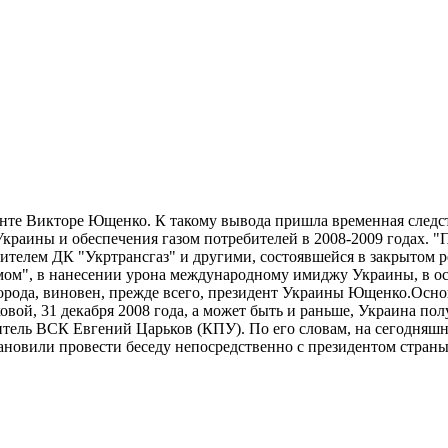
енте Викторе Ющенко. К такому вывода пришла временная след
краины и обеспечения газом потребителей в 2008-2009 годах. 
ителем ДК "Укртрансгаз" и другими, состоявшейся в закрытом 
ромом", в нанесении урона международному имиджу Украины, в 
е города, виновен, прежде всего, президент Украины Ющенко.Ос
нковой, 31 декабря 2008 года, а может быть и раньше, Украина 
витель ВСК Евгений Царьков (КПУ). По его словам, на сегодняшн
ановили провести беседу непосредственно с президентом стран