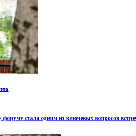
ссию
 форуму стала одним из ключевых вопросов встре