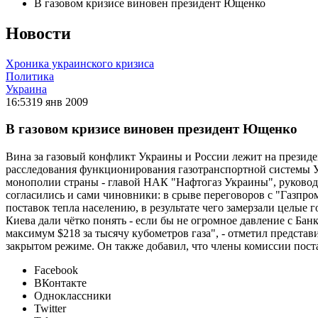
В газовом кризисе виновен президент Ющенко
Новости
Хроника украинского кризиса
Политика
Украина
16:53
19 янв 2009
В газовом кризисе виновен президент Ющенко
Вина за газовый конфликт Украины и России лежит на презид
расследования функционирования газотранспортной системы У
монополии страны - главой НАК "Нафтогаз Украины", руковод
согласились и сами чиновники: в срыве переговоров с "Газп
поставок тепла населению, в результате чего замерзали целы
Киева дали чётко понять - если бы не огромное давление с Ба
максимум $218 за тысячу кубометров газа", - отметил предста
закрытом режиме. Он также добавил, что члены комиссии пост
Facebook
ВКонтакте
Одноклассники
Twitter