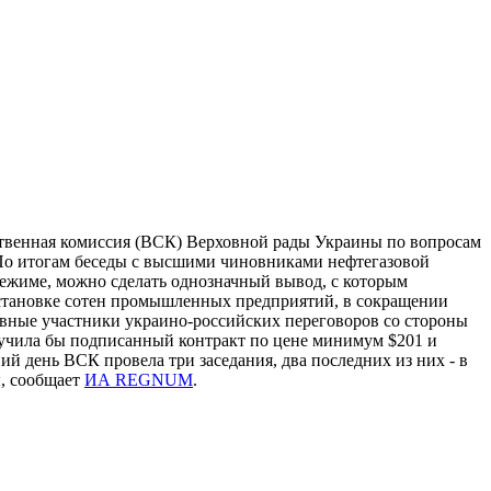
ственная комиссия (ВСК) Верховной рады Украины по вопросам
"По итогам беседы с высшими чиновниками нефтегазовой
режиме, можно сделать однозначный вывод, с которым
остановке сотен промышленных предприятий, в сокращении
новные участники украино-российских переговоров со стороны
получила бы подписанный контракт по цене минимум $201 и
ий день ВСК провела три заседания, два последних из них - в
ы, сообщает
ИА REGNUM
.