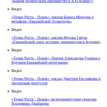
«Каким должно быть евразийство в XXI-м веке?»
Видео
«Точки Роста – Псков»: лекция Бориса Межуева о
метафоре «Евразийской Атлантиды»
Видео
«Точки Роста – Псков»: лекция Фёдора Гайды
«Евразийский союз: история, опрокинутая в будущее»
Видео
«Точки Роста – Псков»: Лекция Александра Гущина о
будущем Евразийской интеграции
Видео
«Точки Роста – Псков»: доклад Дмитрия Евстафьева и
экспертная дискуссия
Видео
«Точки Роста – Псков»: видеоприветствие сенатора
Владимира Джабарова