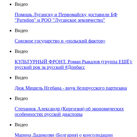
Видео
Помощь Луганску и Первомайску доставили БФ
"Ратибор" и РОО "Луганское землячество"
Видео
Союзное государство и «польский фактор»
Видео
КУЛЬТУРНЫЙ ФРОНТ. Роман Рыкалов (группа ЕЩЁ):
русский рок за русский #Донбасс
Видео
Дюк Мишель Нгебана - внук белорусского партизана
Видео
Степанюк Александр (Киргизия) об экономических
особенностях русской диаспоры
Видео
Марина Дадикозян (Болгария) о консолидации