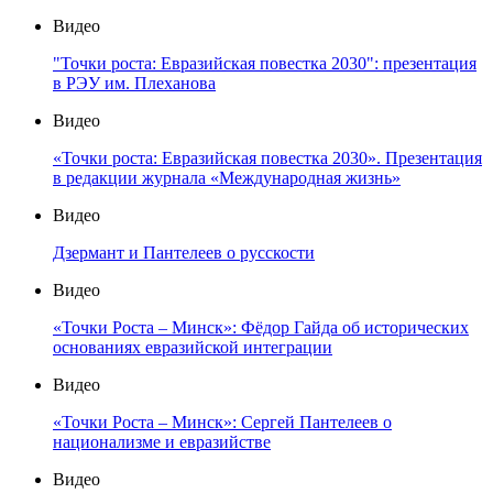
Видео
"Точки роста: Евразийская повестка 2030": презентация
в РЭУ им. Плеханова
Видео
«Точки роста: Евразийская повестка 2030». Презентация
в редакции журнала «Международная жизнь»
Видео
Дзермант и Пантелеев о русскости
Видео
«Точки Роста – Минск»: Фёдор Гайда об исторических
основаниях евразийской интеграции
Видео
«Точки Роста – Минск»: Сергей Пантелеев о
национализме и евразийстве
Видео