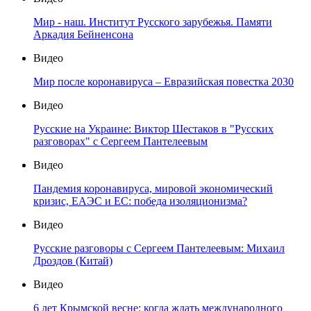
Мир - наш. Институт Русского зарубежья. Памяти
Аркадия Бейненсона
Видео
Мир после коронавируса – Евразийская повестка 2030
Видео
Русские на Украине: Виктор Шестаков в "Русских
разговорах" с Сергеем Пантелеевым
Видео
Пандемия коронавируса, мировой экономический
кризис, ЕАЭС и ЕС: победа изоляционизма?
Видео
Русские разговоры с Сергеем Пантелеевым: Михаил
Дроздов (Китай)
Видео
6 лет Крымской весне: когда ждать международного