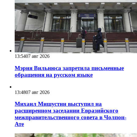
13:54
07 авг 2026
Мэрия Вильнюса запретила письменные
обращения на русском языке
13:48
07 авг 2026
Михаил Мишустин выступил на
расширенном заседании Евразийского
межправительственного совета в Чолпон-
Ате