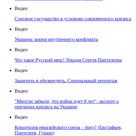
Видео
Союзное государство в условиях современного кризиса
Видео
Украина: корни внутреннего конфликта
Видео
Что такое Русский мир? Лекция Сергея Пантелеева
Видео
Защитить и обезвредить. Специальный репортаж
Видео
"Многие забыли, что война идет 8 лет": эксперт о
причинах кризиса на Украине
Видео
Концепция евразийского союза – бред? (Евстафьев,
Пантелеев, Гущин)