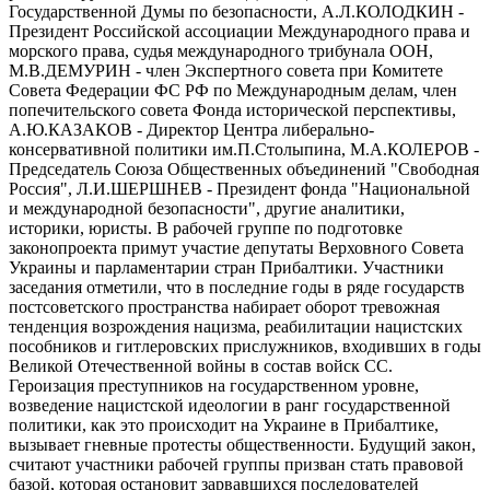
Государственной Думы по безопасности, А.Л.КОЛОДКИН -
Президент Российской ассоциации Международного права и
морского права, судья международного трибунала ООН,
М.В.ДЕМУРИН - член Экспертного совета при Комитете
Совета Федерации ФС РФ по Международным делам, член
попечительского совета Фонда исторической перспективы,
А.Ю.КАЗАКОВ - Директор Центра либерально-
консервативной политики им.П.Столыпина, М.А.КОЛЕРОВ -
Председатель Союза Общественных объединений "Свободная
Россия", Л.И.ШЕРШНЕВ - Президент фонда "Национальной
и международной безопасности", другие аналитики,
историки, юристы. В рабочей группе по подготовке
законопроекта примут участие депутаты Верховного Совета
Украины и парламентарии стран Прибалтики. Участники
заседания отметили, что в последние годы в ряде государств
постсоветского пространства набирает оборот тревожная
тенденция возрождения нацизма, реабилитации нацистских
пособников и гитлеровских прислужников, входивших в годы
Великой Отечественной войны в состав войск СС.
Героизация преступников на государственном уровне,
возведение нацистской идеологии в ранг государственной
политики, как это происходит на Украине в Прибалтике,
вызывает гневные протесты общественности. Будущий закон,
считают участники рабочей группы призван стать правовой
базой, которая остановит зарвавшихся последователей